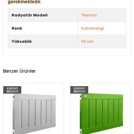
gerekmektedir.
Radyatör Modeli
Therma
Renk
Kahverengi
Yükseklik
50 cm.
Benzer Ürünler
KARGO
KARGO
BEDAVA
BEDAVA