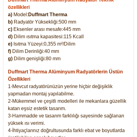
özellikleri
a)
Model:
Duffmart Therma
b)
Radyatör Yüksekliği:500 mm
c)
Eksenler arası mesafe:445 mm
d)
Dilim ısıtma kapasitesi:115 Kcall
e)
Isıtma Yüzeyi:0,355 m²/Dilim
f)
Dilim Derinliği:40 mm
g)
Dilim genişliği:80 mm
Duffmart Therma
Alüminyum Radyatörlerin Üstün
Özellikleri
1-Mevcut radyatörünüzün yerine hiçbir değişiklik
yapmadan montaj yapılabilme.
2-Mükemmel ve çeşitli modelleri ile mekanlara güzellik
katan eşsiz estetik tasarım.
3-Hammadde ve tasarım farklılığı sayesinde sağlanan
yüksek ısı verimi.
4-İhtiyaçlarınız doğrultusunda farklı ebat ve boyutlarda