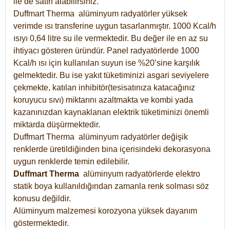
ile de satın alabilirsiniz.
Duffmart Therma alüminyum radyatörler yüksek
verimde ısı transferine uygun tasarlanmıştır. 1000 Kcal/h
ısıyı 0,64 litre su ile vermektedir. Bu değer ile en az su
ihtiyacı gösteren üründür. Panel radyatörlerde 1000
Kcal/h ısı için kullanılan suyun ise %20’sine karşılık
gelmektedir. Bu ise yakıt tüketiminizi asgari seviyelere
çekmekte, katılan inhibitör(tesisatınıza katacağınız
koruyucu sıvı) miktarını azaltmakta ve kombi yada
kazanınızdan kaynaklanan elektrik tüketiminizi önemli
miktarda düşürmektedir.
Duffmart Therma alüminyum radyatörler değişik
renklerde üretildiğinden bina içerisindeki dekorasyona
uygun renklerde temin edilebilir.
Duffmart
Therma
alüminyum radyatörlerde elektro
statik boya kullanıldığından zamanla renk solması söz
konusu değildir.
Alüminyum malzemesi korozyona yüksek dayanım
göstermektedir.