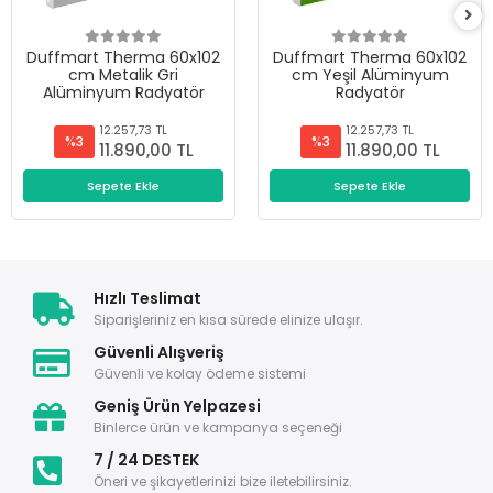
Duffmart Therma 60x102
Duffmart Therma 60x102
cm Metalik Gri
cm Yeşil Alüminyum
Alüminyum Radyatör
Radyatör
12.257,73 TL
12.257,73 TL
%3
%3
11.890,00 TL
11.890,00 TL
Sepete Ekle
Sepete Ekle
Hızlı Teslimat
Siparişleriniz en kısa sürede elinize ulaşır.
Güvenli Alışveriş
Güvenli ve kolay ödeme sistemi
Geniş Ürün Yelpazesi
Binlerce ürün ve kampanya seçeneği
7 / 24 DESTEK
Öneri ve şikayetlerinizi bize iletebilirsiniz.