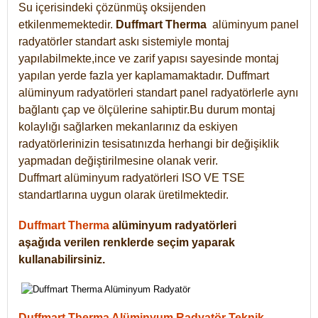
Su içerisindeki çözünmüş oksijenden
etkilenmemektedir.
Duffmart
Therma
alüminyum panel
radyatörler standart askı sistemiyle montaj
yapılabilmekte,ince ve zarif yapısı sayesinde montaj
yapılan yerde fazla yer kaplamamaktadır. Duffmart
alüminyum radyatörleri standart panel radyatörlerle aynı
bağlantı çap ve ölçülerine sahiptir.Bu durum montaj
kolaylığı sağlarken mekanlarınız da eskiyen
radyatörlerinizin tesisatınızda herhangi bir değişiklik
yapmadan değiştirilmesine olanak verir.
Duffmart alüminyum radyatörleri ISO VE TSE
standartlarına uygun olarak üretilmektedir.
Duffmart Therma
alüminyum radyatörleri
aşağıda verilen renklerde seçim yaparak
kullanabilirsiniz.
Duffmart Therma Alüminyum Radyatör Teknik