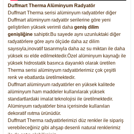
Duffmart Therma Alüminyum Radyatör
Duffmart Therma serisi alüminyum radyatörler diğer
Duffmart alüminyum radyatör serilerine göre yeni
geliştirilen yüksek verimli daha
geniş dilim
genişliğine
sahiptir.Bu sayede aynı uzunluktaki diğer
radyatörlere göre aynı ölçüde daha az dilim
sayısıyla,inovatif tasarımıyla daha az su miktarı ile daha
yüksek ısı elde edilmektedir.Özel alüminyum kaynağı ile
yüksek hidrostatik basınca dayanıklı olarak üretilen
Therma serisi alüminyum radyatörlerimiz çok çeşitli
renk ve ebatlarda üretilmektedir.
Duffmart alüminyum radyatörler en yüksek kalitede
alüminyum ham maddeler kullanılarak yüksek
standartlardaki imalat teknolojisi ile üretilmektedir.
Alüminyum radyatörler bina içerisinde kullanılan
dekoratif ısıtma ürünüdür.
Duffmart Therma radyatörlerimizi düz renkler ile sipariş
verebileceğiniz gibi ahşap desenli natural renklerimiz