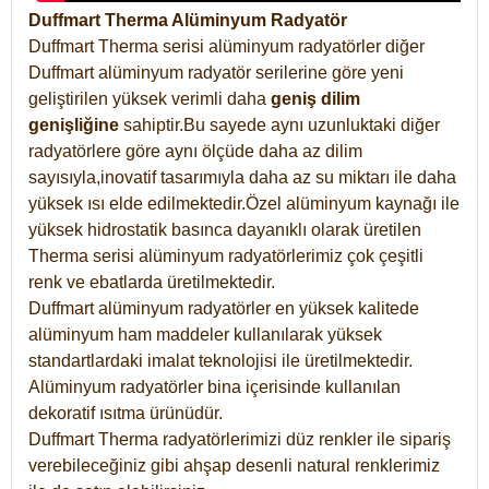
Duffmart Therma Alüminyum Radyatör
Duffmart Therma serisi alüminyum radyatörler diğer
Duffmart alüminyum radyatör serilerine göre yeni
geliştirilen yüksek verimli daha
geniş dilim
genişliğine
sahiptir.Bu sayede aynı uzunluktaki diğer
radyatörlere göre aynı ölçüde daha az dilim
sayısıyla,inovatif tasarımıyla daha az su miktarı ile daha
yüksek ısı elde edilmektedir.Özel alüminyum kaynağı ile
yüksek hidrostatik basınca dayanıklı olarak üretilen
Therma serisi alüminyum radyatörlerimiz çok çeşitli
renk ve ebatlarda üretilmektedir.
Duffmart alüminyum radyatörler en yüksek kalitede
alüminyum ham maddeler kullanılarak yüksek
standartlardaki imalat teknolojisi ile üretilmektedir.
Alüminyum radyatörler bina içerisinde kullanılan
dekoratif ısıtma ürünüdür.
Duffmart Therma radyatörlerimizi düz renkler ile sipariş
verebileceğiniz gibi ahşap desenli natural renklerimiz