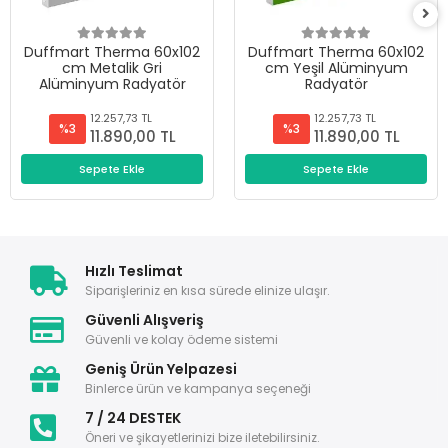
Duffmart Therma 60x102
Duffmart Therma 60x102
cm Metalik Gri
cm Yeşil Alüminyum
Alüminyum Radyatör
Radyatör
12.257,73 TL
12.257,73 TL
%3
%3
11.890,00 TL
11.890,00 TL
Sepete Ekle
Sepete Ekle
Hızlı Teslimat
Siparişleriniz en kısa sürede elinize ulaşır.
Güvenli Alışveriş
Güvenli ve kolay ödeme sistemi
Geniş Ürün Yelpazesi
Binlerce ürün ve kampanya seçeneği
7 / 24 DESTEK
Öneri ve şikayetlerinizi bize iletebilirsiniz.