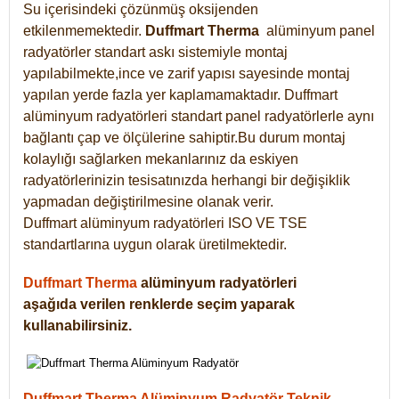
Su içerisindeki çözünmüş oksijenden
etkilenmemektedir.
Duffmart
Therma
alüminyum panel
radyatörler standart askı sistemiyle montaj
yapılabilmekte,ince ve zarif yapısı sayesinde montaj
yapılan yerde fazla yer kaplamamaktadır. Duffmart
alüminyum radyatörleri standart panel radyatörlerle aynı
bağlantı çap ve ölçülerine sahiptir.Bu durum montaj
kolaylığı sağlarken mekanlarınız da eskiyen
radyatörlerinizin tesisatınızda herhangi bir değişiklik
yapmadan değiştirilmesine olanak verir.
Duffmart alüminyum radyatörleri ISO VE TSE
standartlarına uygun olarak üretilmektedir.
Duffmart Therma
alüminyum radyatörleri
aşağıda verilen renklerde seçim yaparak
kullanabilirsiniz.
Duffmart Therma Alüminyum Radyatör Teknik