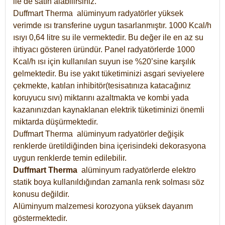
ile de satın alabilirsiniz.
Duffmart Therma alüminyum radyatörler yüksek
verimde ısı transferine uygun tasarlanmıştır. 1000 Kcal/h
ısıyı 0,64 litre su ile vermektedir. Bu değer ile en az su
ihtiyacı gösteren üründür. Panel radyatörlerde 1000
Kcal/h ısı için kullanılan suyun ise %20’sine karşılık
gelmektedir. Bu ise yakıt tüketiminizi asgari seviyelere
çekmekte, katılan inhibitör(tesisatınıza katacağınız
koruyucu sıvı) miktarını azaltmakta ve kombi yada
kazanınızdan kaynaklanan elektrik tüketiminizi önemli
miktarda düşürmektedir.
Duffmart Therma alüminyum radyatörler değişik
renklerde üretildiğinden bina içerisindeki dekorasyona
uygun renklerde temin edilebilir.
Duffmart
Therma
alüminyum radyatörlerde elektro
statik boya kullanıldığından zamanla renk solması söz
konusu değildir.
Alüminyum malzemesi korozyona yüksek dayanım
göstermektedir.