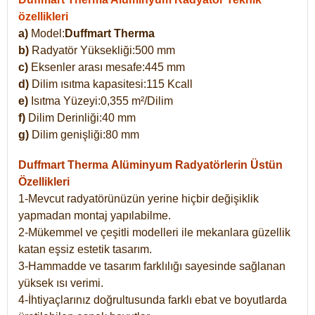
özellikleri
a)
Model:
Duffmart Therma
b)
Radyatör Yüksekliği:500 mm
c)
Eksenler arası mesafe:445 mm
d)
Dilim ısıtma kapasitesi:115 Kcall
e)
Isıtma Yüzeyi:0,355 m²/Dilim
f)
Dilim Derinliği:40 mm
g)
Dilim genişliği:80 mm
Duffmart Therma
Alüminyum Radyatörlerin Üstün
Özellikleri
1-Mevcut radyatörünüzün yerine hiçbir değişiklik
yapmadan montaj yapılabilme.
2-Mükemmel ve çeşitli modelleri ile mekanlara güzellik
katan eşsiz estetik tasarım.
3-Hammadde ve tasarım farklılığı sayesinde sağlanan
yüksek ısı verimi.
4-İhtiyaçlarınız doğrultusunda farklı ebat ve boyutlarda