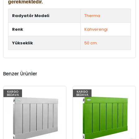
gerekmektedir.
Radyatör Modeli
Therma
Renk
Kahverengi
Yükseklik
50 cm.
Benzer Ürünler
KARGO
KARGO
BEDAVA
BEDAVA