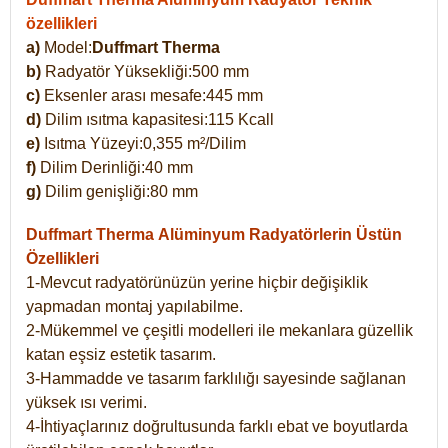
özellikleri
a)
Model:
Duffmart Therma
b)
Radyatör Yüksekliği:500 mm
c)
Eksenler arası mesafe:445 mm
d)
Dilim ısıtma kapasitesi:115 Kcall
e)
Isıtma Yüzeyi:0,355 m²/Dilim
f)
Dilim Derinliği:40 mm
g)
Dilim genişliği:80 mm
Duffmart Therma
Alüminyum Radyatörlerin Üstün
Özellikleri
1-Mevcut radyatörünüzün yerine hiçbir değişiklik
yapmadan montaj yapılabilme.
2-Mükemmel ve çeşitli modelleri ile mekanlara güzellik
katan eşsiz estetik tasarım.
3-Hammadde ve tasarım farklılığı sayesinde sağlanan
yüksek ısı verimi.
4-İhtiyaçlarınız doğrultusunda farklı ebat ve boyutlarda