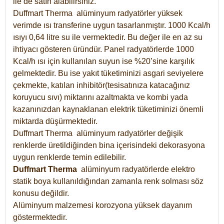
ile de satın alabilirsiniz.
Duffmart Therma alüminyum radyatörler yüksek
verimde ısı transferine uygun tasarlanmıştır. 1000 Kcal/h
ısıyı 0,64 litre su ile vermektedir. Bu değer ile en az su
ihtiyacı gösteren üründür. Panel radyatörlerde 1000
Kcal/h ısı için kullanılan suyun ise %20’sine karşılık
gelmektedir. Bu ise yakıt tüketiminizi asgari seviyelere
çekmekte, katılan inhibitör(tesisatınıza katacağınız
koruyucu sıvı) miktarını azaltmakta ve kombi yada
kazanınızdan kaynaklanan elektrik tüketiminizi önemli
miktarda düşürmektedir.
Duffmart Therma alüminyum radyatörler değişik
renklerde üretildiğinden bina içerisindeki dekorasyona
uygun renklerde temin edilebilir.
Duffmart
Therma
alüminyum radyatörlerde elektro
statik boya kullanıldığından zamanla renk solması söz
konusu değildir.
Alüminyum malzemesi korozyona yüksek dayanım
göstermektedir.