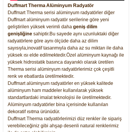
Duffmart Therma Alüminyum Radyatör
Duffmart Therma serisi alüminyum radyatörler diğer
Duffmart alüminyum radyatör serilerine göre yeni
geliştirilen yüksek verimli daha
geniş dilim
genişliğine
sahiptir.Bu sayede aynı uzunluktaki diğer
radyatörlere göre aynı ölçüde daha az dilim
sayısıyla,inovatif tasarımıyla daha az su miktarı ile daha
yüksek ısı elde edilmektedir.Özel alüminyum kaynağı ile
yüksek hidrostatik basınca dayanıklı olarak üretilen
Therma serisi alüminyum radyatörlerimiz çok çeşitli
renk ve ebatlarda üretilmektedir.
Duffmart alüminyum radyatörler en yüksek kalitede
alüminyum ham maddeler kullanılarak yüksek
standartlardaki imalat teknolojisi ile üretilmektedir.
Alüminyum radyatörler bina içerisinde kullanılan
dekoratif ısıtma ürünüdür.
Duffmart Therma radyatörlerimizi düz renkler ile sipariş
verebileceğiniz gibi ahşap desenli natural renklerimiz