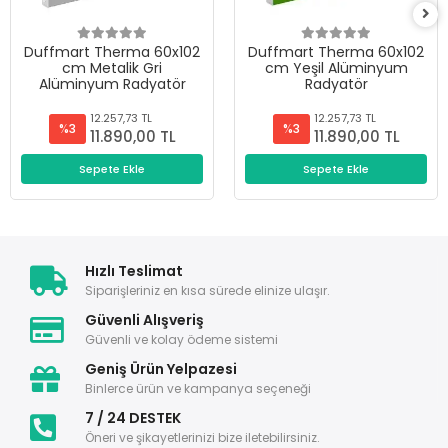
Duffmart Therma 60x102
Duffmart Therma 60x102
cm Metalik Gri
cm Yeşil Alüminyum
Alüminyum Radyatör
Radyatör
12.257,73 TL
12.257,73 TL
%3
%3
11.890,00 TL
11.890,00 TL
Sepete Ekle
Sepete Ekle
Hızlı Teslimat
Siparişleriniz en kısa sürede elinize ulaşır.
Güvenli Alışveriş
Güvenli ve kolay ödeme sistemi
Geniş Ürün Yelpazesi
Binlerce ürün ve kampanya seçeneği
7 / 24 DESTEK
Öneri ve şikayetlerinizi bize iletebilirsiniz.