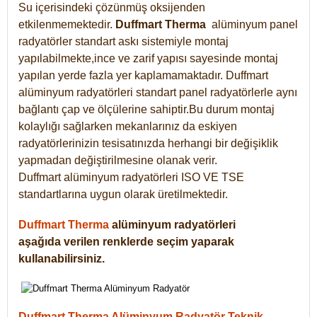
Su içerisindeki çözünmüş oksijenden
etkilenmemektedir.
Duffmart
Therma
alüminyum panel
radyatörler standart askı sistemiyle montaj
yapılabilmekte,ince ve zarif yapısı sayesinde montaj
yapılan yerde fazla yer kaplamamaktadır. Duffmart
alüminyum radyatörleri standart panel radyatörlerle aynı
bağlantı çap ve ölçülerine sahiptir.Bu durum montaj
kolaylığı sağlarken mekanlarınız da eskiyen
radyatörlerinizin tesisatınızda herhangi bir değişiklik
yapmadan değiştirilmesine olanak verir.
Duffmart alüminyum radyatörleri ISO VE TSE
standartlarına uygun olarak üretilmektedir.
Duffmart Therma
alüminyum radyatörleri
aşağıda verilen renklerde seçim yaparak
kullanabilirsiniz.
Duffmart Therma Alüminyum Radyatör Teknik