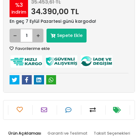
35.453,61 TL
%3
34.390,00 TL
indirim
En geç 7 Eylül Pazartesi günü kargoda!
Sepete Ekle
Favorilerime ekle
Ürün Açıklaması
Garanti ve Teslimat
Taksit Seçenekleri