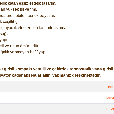
lik katan eşsiz estetik tasarım.
an yüksek ısı verimi.
rda üretilebilen esnek boyutlar.
çeşitliliği
ağlayarak elde edilen konforlu ısınma
sağlar.
yapı.
eli ve uzun ömürlüdür.
ğırlık yapmayan hafif yapı.
işli,kompakt ventilli ve çekirdek termostatik vana girişli ol
dyatör kadar aksesuar alımı yapmanız gerekmektedir.
The
Mavi
50 c