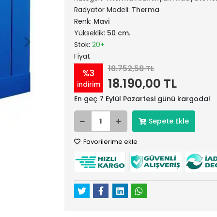
Radyatör Modeli:
Therma
Renk:
Mavi
Yükseklik:
50 cm.
Stok:
20+
Fiyat
18.752,58 TL
%3
18.190,00 TL
indirim
En geç 7 Eylül Pazartesi günü kargoda!
Sepete Ekle
Favorilerime ekle