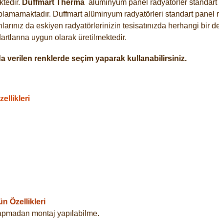
tedir.
Duffmart
Therma
alüminyum panel radyatörler standart a
plamamaktadır. Duffmart alüminyum radyatörleri standart panel ra
arınız da eskiyen radyatörlerinizin tesisatınızda herhangi bir d
tlarına uygun olarak üretilmektedir.
 verilen renklerde seçim yaparak kullanabilirsiniz.
llikleri
 Özellikleri
yapmadan montaj yapılabilme.