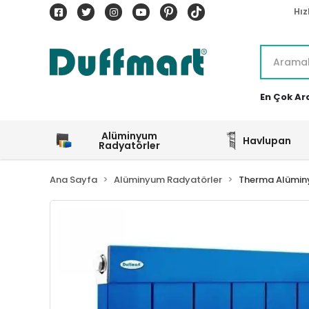
Hız
En Çok Ar
Alüminyum
Havlupan
Radyatörler
Ana Sayfa
Alüminyum Radyatörler
Therma Alümin