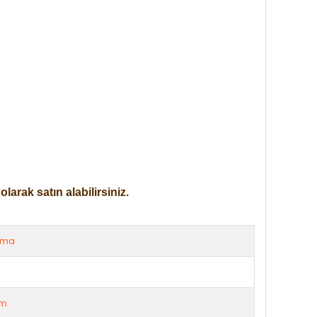
arak satın alabilirsiniz.
rma
m.