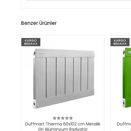
Benzer Ürünler
KARGO
KARGO
BEDAVA
BEDAVA
Duffmart Therma 60x102 cm Metalik
Duffma
Gri Alüminyum Radyatör