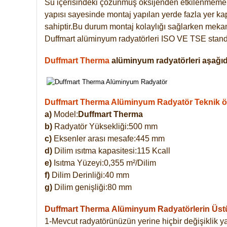
Su içerisindeki çözünmüş oksijenden etkilenmemek
yapısı sayesinde montaj yapılan yerde fazla yer ka
sahiptir.Bu durum montaj kolaylığı sağlarken mekanl
Duffmart alüminyum radyatörleri ISO VE TSE standar
Duffmart Therma
alüminyum radyatörleri aşağıda
Duffmart Therma Alüminyum Radyatör Teknik öze
a)
Model:
Duffmart Therma
b)
Radyatör Yüksekliği:500 mm
c)
Eksenler arası mesafe:445 mm
d)
Dilim ısıtma kapasitesi:115 Kcall
e)
Isıtma Yüzeyi:0,355 m²/Dilim
f)
Dilim Derinliği:40 mm
g)
Dilim genişliği:80 mm
Duffmart Therma
Alüminyum Radyatörlerin Üstün
1-Mevcut radyatörünüzün yerine hiçbir değişiklik 