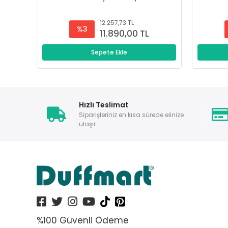
12.257,73 TL
%3
11.890,00 TL
Sepete Ekle
Hızlı Teslimat
Siparişleriniz en kısa sürede elinize
ulaşır.
%100 Güvenli Ödeme