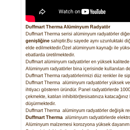
Duffmart Therma Alüminyum Radyatör
Duffmart Therma serisi alüminyum radyatörler diğer
genişliğine
sahiptir.Bu sayede aynı uzunluktaki diğ
elde edilmektedir.Özel alüminyum kaynağı ile yüksek
ebatlarda üretilmektedir.
Duffmart alüminyum radyatörler en yüksek kalitede 
Alüminyum radyatörler bina içerisinde kullanılan de
Duffmart Therma radyatörlerimizi düz renkler ile sipa
Duffmart Therma alüminyum radyatörler yüksek verimd
ihtiyacı gösteren üründür. Panel radyatörlerde 1000 
çekmekte, katılan inhibitör(tesisatınıza katacağını
düşürmektedir.
Duffmart Therma alüminyum radyatörler değişik renk
Duffmart
Therma
alüminyum radyatörlerde elektro
Alüminyum malzemesi korozyona yüksek dayanım 