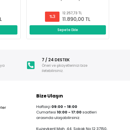
12.257,73 TL
%3
L
11.890,00 TL
Sepete Ekle
i
7 / 24 DESTEK
nya
Öneri ve şikayetlerinizi bize
iletebilirsiniz.
Bize Ulaşın
Haftaiçi
09:00 - 18:00
ler
Cumartesi
10:00 - 17:00
saatleri
arasında ulaşabilirsiniz.
Kuzeykent Mah. 44. Sokak No:12 37150,