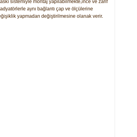
skı sistemiyle montaj yapılabilmekte,ince ve zarif
dyatörlerle aynı bağlantı çap ve ölçülerine
eğişiklik yapmadan değiştirilmesine olanak verir.