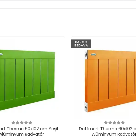
KARGO
BEDAVA
rt Therma 60x102 cm Yeşil
Duffmart Therma 60x102 c
Alüminyum Radyatör
Alüminyum Radyatö