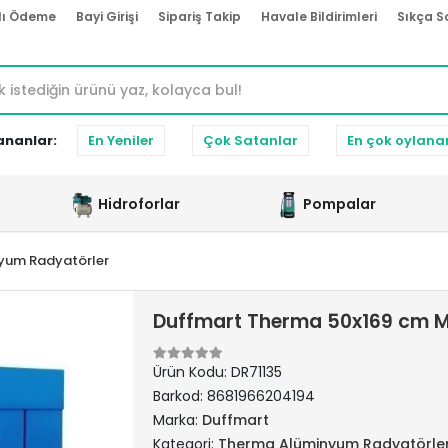
lı Ödeme
Bayi Girişi
Sipariş Takip
Havale Bildirimleri
Sıkça S
ananlar:
En Yeniler
Çok Satanlar
En çok oylana
Hidroforlar
Pompalar
yum Radyatörler
Duffmart Therma 50x169 cm 
Ürün Kodu:
DR71135
Barkod:
8681966204194
Marka:
Duffmart
Kategori:
Therma Alüminyum Radyatörle