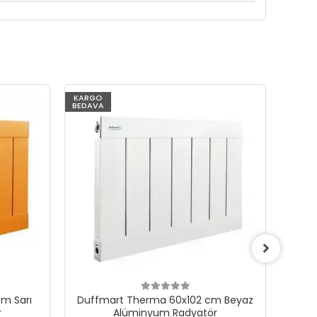
KARGO
KARG
BEDAVA
BEDAV
m Sarı
Duffmart Therma 60x102 cm Beyaz
Du
r
Alüminyum Radyatör