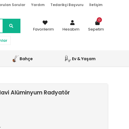
orulan Sorular
Yardım
Tedarikçi Başvuru
İletişim
0
Favorilerim
Hesabım
Sepetim
nlar
Bahçe
Ev & Yaşam
Mavi Alüminyum Radyatör
r