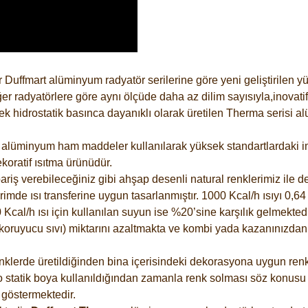
 Duffmart alüminyum radyatör serilerine göre yeni geliştirilen 
er radyatörlere göre aynı ölçüde daha az dilim sayısıyla,inovatif
 hidrostatik basınca dayanıklı olarak üretilen Therma serisi al
alüminyum ham maddeler kullanılarak yüksek standartlardaki imal
koratif ısıtma ürünüdür.
riş verebileceğiniz gibi ahşap desenli natural renklerimiz ile de 
e ısı transferine uygun tasarlanmıştır. 1000 Kcal/h ısıyı 0,64 li
Kcal/h ısı için kullanılan suyun ise %20’sine karşılık gelmektedir
z koruyucu sıvı) miktarını azaltmakta ve kombi yada kazanınızdan
lerde üretildiğinden bina içerisindeki dekorasyona uygun renkle
 statik boya kullanıldığından zamanla renk solması söz konusu d
göstermektedir.