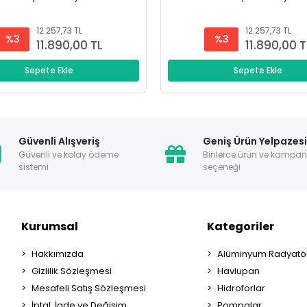
12.257,73 TL
12.257,73 TL
%3
%3
11.890,00 TL
11.890,00 T
Sepete Ekle
Sepete Ekle
Güvenli Alışveriş
Geniş Ürün Yelpazes
Güvenli ve kolay ödeme
Binlerce ürün ve kampa
sistemi
seçeneği
Kurumsal
Kategoriler
Hakkımızda
Alüminyum Radyatör
Gizlilik Sözleşmesi
Havlupan
Mesafeli Satış Sözleşmesi
Hidroforlar
İptal, İade ve Değişim
Pompalar