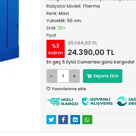
Radyatör Modeli:
Therma
Renk:
Mavi
Yükseklik:
50 cm.
Stok:
20+
Fiyat
25.144,33 TL
%3
24.390,00 TL
indirim
En geç 5 Eylül Cumartesi günü kargoda!
Sepete Ekle
Favorilerime ekle