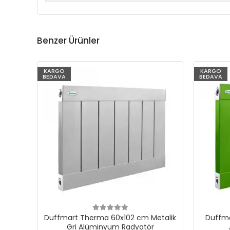
Benzer Ürünler
KARGO
KARGO
BEDAVA
BEDAVA
Duffmart Therma 60x102 cm Metalik
Duffma
Gri Alüminyum Radyatör