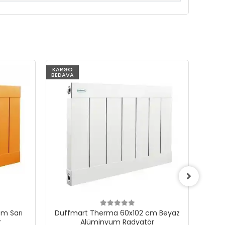
KARGO
KARG
BEDAVA
BEDAV
m Sarı
Duffmart Therma 60x102 cm Beyaz
Du
r
Alüminyum Radyatör