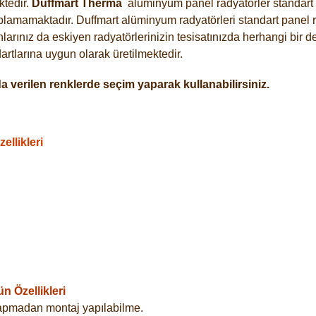
tedir.
Duffmart
Therma
alüminyum panel radyatörler standart a
plamamaktadır. Duffmart alüminyum radyatörleri standart panel ra
arınız da eskiyen radyatörlerinizin tesisatınızda herhangi bir d
tlarına uygun olarak üretilmektedir.
 verilen renklerde seçim yaparak kullanabilirsiniz.
llikleri
 Özellikleri
yapmadan montaj yapılabilme.