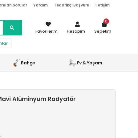
orulan Sorular
Yardım
Tedarikçi Başvuru
İletişim
0
Favorilerim
Hesabım
Sepetim
nlar
Bahçe
Ev & Yaşam
Mavi Alüminyum Radyatör
r