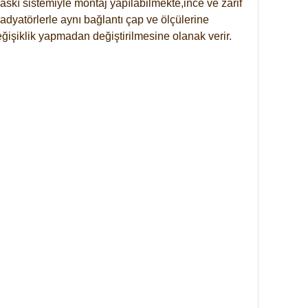
skı sistemiyle montaj yapılabilmekte,ince ve zarif
dyatörlerle aynı bağlantı çap ve ölçülerine
eğişiklik yapmadan değiştirilmesine olanak verir.