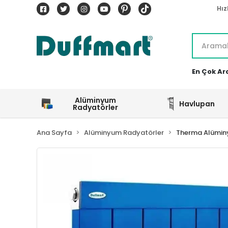
Hız
En Çok Ar
Alüminyum
Havlupan
Radyatörler
Ana Sayfa
Alüminyum Radyatörler
Therma Alümin