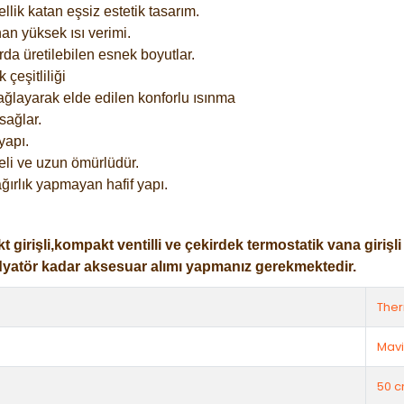
lik katan eşsiz estetik tasarım.
an yüksek ısı verimi.
rda üretilebilen esnek boyutlar.
çeşitliliği
ağlayarak elde edilen konforlu ısınma
sağlar.
yapı.
eli ve uzun ömürlüdür.
ğırlık yapmayan hafif yapı.
işli,kompakt ventilli ve çekirdek termostatik vana girişli ol
dyatör kadar aksesuar alımı yapmanız gerekmektedir.
The
Mavi
50 c