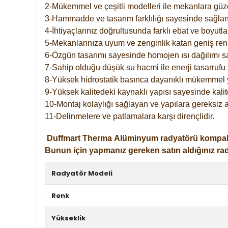
2-Mükemmel ve çeşitli modelleri ile mekanlara güzel
3-Hammadde ve tasarım farklılığı sayesinde sağlan
4-İhtiyaçlarınız doğrultusunda farklı ebat ve boyutla
5-Mekanlarınıza uyum ve zenginlik katan geniş renk 
6-Özgün tasarımı sayesinde homojen ısı dağılımı s
7-Sahip olduğu düşük su hacmi ile enerji tasarrufu 
8-Yüksek hidrostatik basınca dayanıklı mükemmel 
9-Yüksek kalitedeki kaynaklı yapısı sayesinde kalit
10-Montaj kolaylığı sağlayan ve yapılara gereksiz a
11-Delinmelere ve patlamalara karşı dirençlidir.
Duffmart
Therma
Alüminyum radyatörü kompakt gir
Bunun için yapmanız gereken satın aldığınız ra
Radyatör Modeli
Renk
Yükseklik