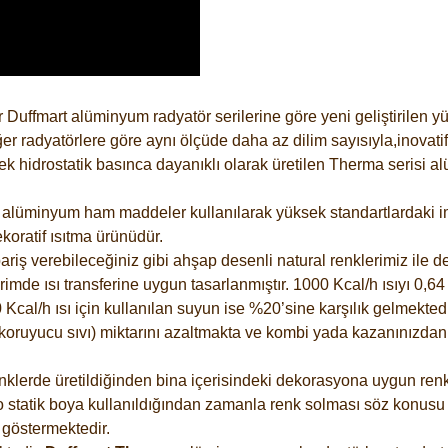
 Duffmart alüminyum radyatör serilerine göre yeni geliştirilen 
er radyatörlere göre aynı ölçüde daha az dilim sayısıyla,inovatif
 hidrostatik basınca dayanıklı olarak üretilen Therma serisi al
alüminyum ham maddeler kullanılarak yüksek standartlardaki imal
koratif ısıtma ürünüdür.
riş verebileceğiniz gibi ahşap desenli natural renklerimiz ile de 
e ısı transferine uygun tasarlanmıştır. 1000 Kcal/h ısıyı 0,64 li
Kcal/h ısı için kullanılan suyun ise %20’sine karşılık gelmektedir
z koruyucu sıvı) miktarını azaltmakta ve kombi yada kazanınızdan
lerde üretildiğinden bina içerisindeki dekorasyona uygun renkle
 statik boya kullanıldığından zamanla renk solması söz konusu d
göstermektedir.