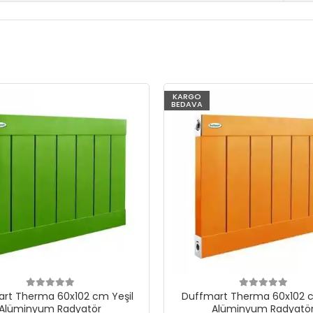
KARGO
BEDAVA
rt Therma 60x102 cm Yeşil
Duffmart Therma 60x102 c
Alüminyum Radyatör
Alüminyum Radyatö