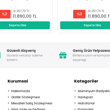
12.257,73 TL
12.257,73 TL
%3
%3
11.890,00 TL
11.890,00 T
Sepete Ekle
Sepete Ekle
Güvenli Alışveriş
Geniş Ürün Yelpazes
Güvenli ve kolay ödeme
Binlerce ürün ve kampa
sistemi
seçeneği
Kurumsal
Kategoriler
Hakkımızda
Alüminyum Radyatör
Gizlilik Sözleşmesi
Havlupan
Mesafeli Satış Sözleşmesi
Hidroforlar
İptal, İade ve Değişim
Pompalar