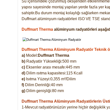
Su içerisindeki çözünmüş oksijenden etkilenmemek
yapısı sayesinde montaj yapılan yerde fazla yer ka
sahiptir.Bu durum montaj kolaylığı sağlarken mekanl
Duffmart alüminyum radyatörleri ISO VE TSE standar
Duffmart Therma
alüminyum radyatörleri aşağıda
Duffmart Therma Alüminyum Radyatör Teknik öze
a)
Model:
Duffmart Therma
b)
Radyatör Yüksekliği:500 mm
c)
Eksenler arası mesafe:445 mm
d)
Dilim ısıtma kapasitesi:115 Kcall
e)
Isıtma Yüzeyi:0,355 m²/Dilim
f)
Dilim Derinliği:40 mm
g)
Dilim genişliği:80 mm
Duffmart Therma
Alüminyum Radyatörlerin Üstün
1-Mevcut radyatörünüzün yerine hiçbir değişiklik 