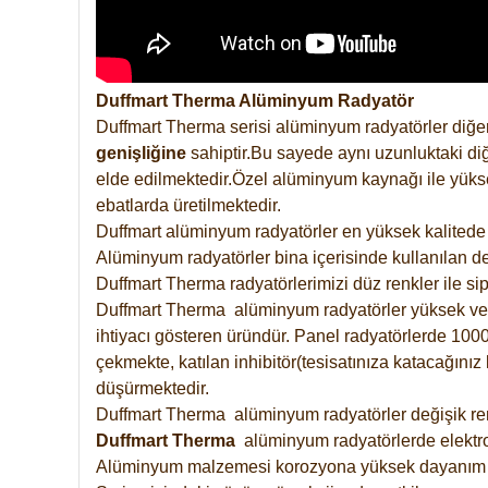
Duffmart Therma Alüminyum Radyatör
Duffmart Therma serisi alüminyum radyatörler diğer
genişliğine
sahiptir.Bu sayede aynı uzunluktaki diğ
elde edilmektedir.Özel alüminyum kaynağı ile yüksek
ebatlarda üretilmektedir.
Duffmart alüminyum radyatörler en yüksek kalitede 
Alüminyum radyatörler bina içerisinde kullanılan de
Duffmart Therma radyatörlerimizi düz renkler ile sipa
Duffmart Therma alüminyum radyatörler yüksek verimd
ihtiyacı gösteren üründür. Panel radyatörlerde 1000 
çekmekte, katılan inhibitör(tesisatınıza katacağını
düşürmektedir.
Duffmart Therma alüminyum radyatörler değişik renk
Duffmart
Therma
alüminyum radyatörlerde elektro
Alüminyum malzemesi korozyona yüksek dayanım 