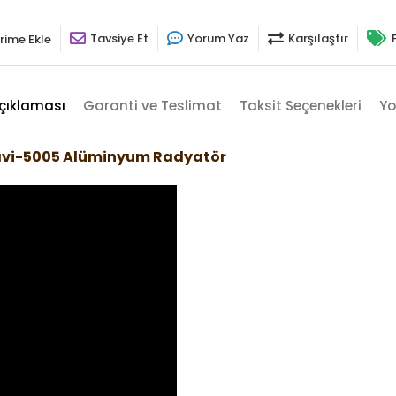
Tavsiye Et
Yorum Yaz
Karşılaştır
rime Ekle
çıklaması
Garanti ve Teslimat
Taksit Seçenekleri
Yo
Mavi-5005 Alüminyum Radyatör