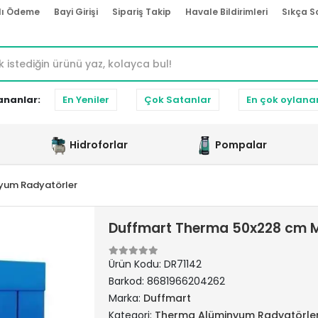
lı Ödeme
Bayi Girişi
Sipariş Takip
Havale Bildirimleri
Sıkça S
ananlar:
En Yeniler
Çok Satanlar
En çok oylana
Hidroforlar
Pompalar
yum Radyatörler
Duffmart Therma 50x228 cm 
Ürün Kodu:
DR71142
Barkod:
8681966204262
Marka:
Duffmart
Kategori:
Therma Alüminyum Radyatörle