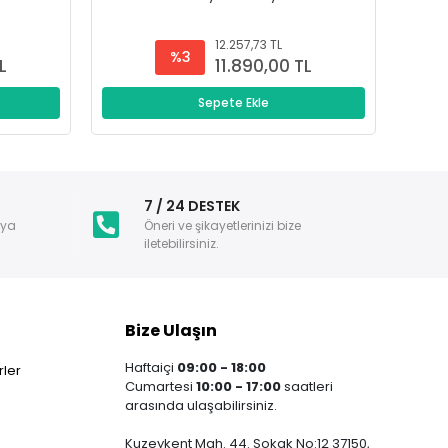
12.257,73 TL
%3
L
11.890,00 TL
Sepete Ekle
i
7 / 24 DESTEK
nya
Öneri ve şikayetlerinizi bize
iletebilirsiniz.
Bize Ulaşın
Haftaiçi
09:00 - 18:00
ler
Cumartesi
10:00 - 17:00
saatleri
arasında ulaşabilirsiniz.
Kuzeykent Mah. 44. Sokak No:12 37150,