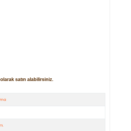
arak satın alabilirsiniz.
rma
m.