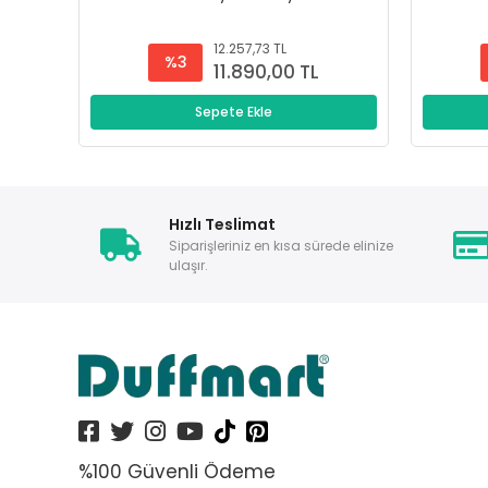
12.257,73 TL
%3
11.890,00 TL
Sepete Ekle
Hızlı Teslimat
Siparişleriniz en kısa sürede elinize
ulaşır.
%100 Güvenli Ödeme