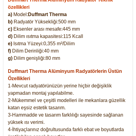
özellikleri
a)
Model:
Duffmart Therma
b)
Radyatör Yüksekliği:500 mm
c)
Eksenler arası mesafe:445 mm
d)
Dilim ısıtma kapasitesi:115 Kcall
e)
Isıtma Yüzeyi:0,355 m²/Dilim
f)
Dilim Derinliği:40 mm
g)
Dilim genişliği:80 mm
Duffmart Therma
Alüminyum Radyatörlerin Üstün
Özellikleri
1-Mevcut radyatörünüzün yerine hiçbir değişiklik
yapmadan montaj yapılabilme.
2-Mükemmel ve çeşitli modelleri ile mekanlara güzellik
katan eşsiz estetik tasarım.
3-Hammadde ve tasarım farklılığı sayesinde sağlanan
yüksek ısı verimi.
4-İhtiyaçlarınız doğrultusunda farklı ebat ve boyutlarda