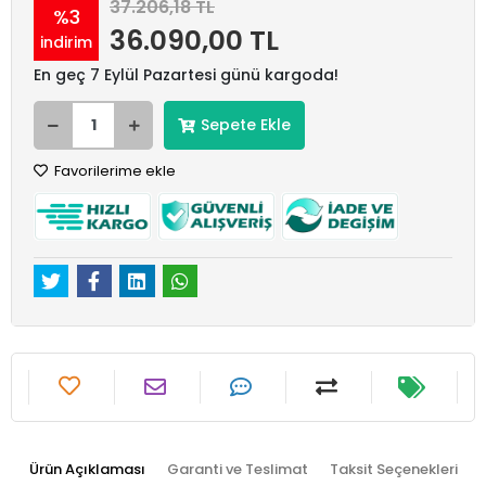
37.206,18 TL
%3
36.090,00 TL
indirim
En geç 7 Eylül Pazartesi günü kargoda!
Sepete Ekle
Favorilerime ekle
Ürün Açıklaması
Garanti ve Teslimat
Taksit Seçenekleri