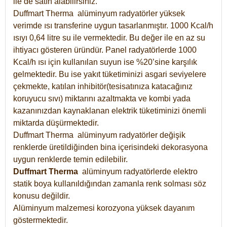
ile de satın alabilirsiniz.
Duffmart Therma alüminyum radyatörler yüksek
verimde ısı transferine uygun tasarlanmıştır. 1000 Kcal/h
ısıyı 0,64 litre su ile vermektedir. Bu değer ile en az su
ihtiyacı gösteren üründür. Panel radyatörlerde 1000
Kcal/h ısı için kullanılan suyun ise %20’sine karşılık
gelmektedir. Bu ise yakıt tüketiminizi asgari seviyelere
çekmekte, katılan inhibitör(tesisatınıza katacağınız
koruyucu sıvı) miktarını azaltmakta ve kombi yada
kazanınızdan kaynaklanan elektrik tüketiminizi önemli
miktarda düşürmektedir.
Duffmart Therma alüminyum radyatörler değişik
renklerde üretildiğinden bina içerisindeki dekorasyona
uygun renklerde temin edilebilir.
Duffmart
Therma
alüminyum radyatörlerde elektro
statik boya kullanıldığından zamanla renk solması söz
konusu değildir.
Alüminyum malzemesi korozyona yüksek dayanım
göstermektedir.