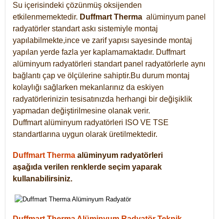
Su içerisindeki çözünmüş oksijenden
etkilenmemektedir.
Duffmart
Therma
alüminyum panel
radyatörler standart askı sistemiyle montaj
yapılabilmekte,ince ve zarif yapısı sayesinde montaj
yapılan yerde fazla yer kaplamamaktadır. Duffmart
alüminyum radyatörleri standart panel radyatörlerle aynı
bağlantı çap ve ölçülerine sahiptir.Bu durum montaj
kolaylığı sağlarken mekanlarınız da eskiyen
radyatörlerinizin tesisatınızda herhangi bir değişiklik
yapmadan değiştirilmesine olanak verir.
Duffmart alüminyum radyatörleri ISO VE TSE
standartlarına uygun olarak üretilmektedir.
Duffmart Therma
alüminyum radyatörleri
aşağıda verilen renklerde seçim yaparak
kullanabilirsiniz.
Duffmart Therma Alüminyum Radyatör Teknik