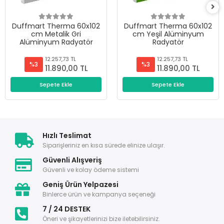
Duffmart Therma 60x102
Duffmart Therma 60x102
cm Metalik Gri
cm Yeşil Alüminyum
Alüminyum Radyatör
Radyatör
12.257,73 TL
12.257,73 TL
%3
%3
11.890,00 TL
11.890,00 TL
Sepete Ekle
Sepete Ekle
Hızlı Teslimat
Siparişleriniz en kısa sürede elinize ulaşır.
Güvenli Alışveriş
Güvenli ve kolay ödeme sistemi
Geniş Ürün Yelpazesi
Binlerce ürün ve kampanya seçeneği
7 / 24 DESTEK
Öneri ve şikayetlerinizi bize iletebilirsiniz.