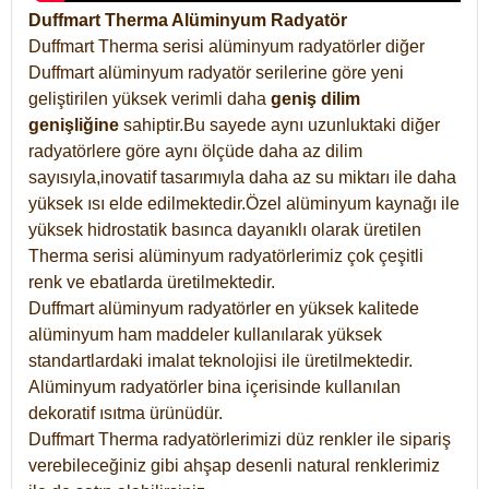
Duffmart Therma Alüminyum Radyatör
Duffmart Therma serisi alüminyum radyatörler diğer
Duffmart alüminyum radyatör serilerine göre yeni
geliştirilen yüksek verimli daha
geniş dilim
genişliğine
sahiptir.Bu sayede aynı uzunluktaki diğer
radyatörlere göre aynı ölçüde daha az dilim
sayısıyla,inovatif tasarımıyla daha az su miktarı ile daha
yüksek ısı elde edilmektedir.Özel alüminyum kaynağı ile
yüksek hidrostatik basınca dayanıklı olarak üretilen
Therma serisi alüminyum radyatörlerimiz çok çeşitli
renk ve ebatlarda üretilmektedir.
Duffmart alüminyum radyatörler en yüksek kalitede
alüminyum ham maddeler kullanılarak yüksek
standartlardaki imalat teknolojisi ile üretilmektedir.
Alüminyum radyatörler bina içerisinde kullanılan
dekoratif ısıtma ürünüdür.
Duffmart Therma radyatörlerimizi düz renkler ile sipariş
verebileceğiniz gibi ahşap desenli natural renklerimiz