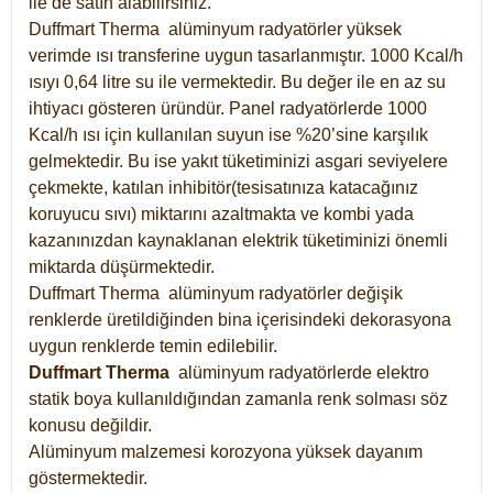
ile de satın alabilirsiniz.
Duffmart Therma alüminyum radyatörler yüksek
verimde ısı transferine uygun tasarlanmıştır. 1000 Kcal/h
ısıyı 0,64 litre su ile vermektedir. Bu değer ile en az su
ihtiyacı gösteren üründür. Panel radyatörlerde 1000
Kcal/h ısı için kullanılan suyun ise %20’sine karşılık
gelmektedir. Bu ise yakıt tüketiminizi asgari seviyelere
çekmekte, katılan inhibitör(tesisatınıza katacağınız
koruyucu sıvı) miktarını azaltmakta ve kombi yada
kazanınızdan kaynaklanan elektrik tüketiminizi önemli
miktarda düşürmektedir.
Duffmart Therma alüminyum radyatörler değişik
renklerde üretildiğinden bina içerisindeki dekorasyona
uygun renklerde temin edilebilir.
Duffmart
Therma
alüminyum radyatörlerde elektro
statik boya kullanıldığından zamanla renk solması söz
konusu değildir.
Alüminyum malzemesi korozyona yüksek dayanım
göstermektedir.