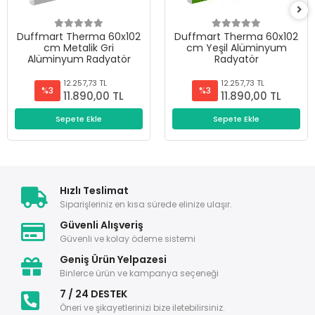
Duffmart Therma 60x102
Duffmart Therma 60x102
cm Metalik Gri
cm Yeşil Alüminyum
Alüminyum Radyatör
Radyatör
12.257,73 TL
12.257,73 TL
%3
%3
11.890,00 TL
11.890,00 TL
Sepete Ekle
Sepete Ekle
Hızlı Teslimat
Siparişleriniz en kısa sürede elinize ulaşır.
Güvenli Alışveriş
Güvenli ve kolay ödeme sistemi
Geniş Ürün Yelpazesi
Binlerce ürün ve kampanya seçeneği
7 / 24 DESTEK
Öneri ve şikayetlerinizi bize iletebilirsiniz.