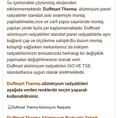
Su içerisindeki çözünmüş oksijenden
etkilenmemektedir.
Duffmart
Therma
alüminyum panel
radyatörler standart askı sistemiyle montaj
yapılabilmekte,ince ve zarif yapısı sayesinde montaj
yapılan yerde fazla yer kaplamamaktadır. Duffmart
alüminyum radyatörleri standart panel radyatörlerle aynı
bağlantı çap ve ölçülerine sahiptir.Bu durum montaj
kolaylığı sağlarken mekanlarınız da eskiyen
radyatörlerinizin tesisatınızda herhangi bir değişiklik
yapmadan değiştirilmesine olanak verir.
Duffmart alüminyum radyatörleri ISO VE TSE
standartlarına uygun olarak üretilmektedir.
Duffmart Therma
alüminyum radyatörleri
aşağıda verilen renklerde seçim yaparak
kullanabilirsiniz.
Duffmart Therma Alüminyum Radyatör Teknik