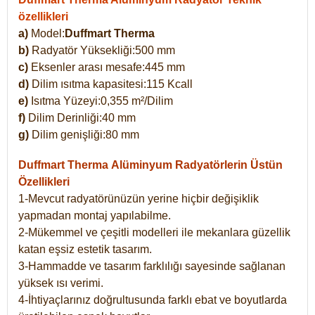
özellikleri
a)
Model:
Duffmart Therma
b)
Radyatör Yüksekliği:500 mm
c)
Eksenler arası mesafe:445 mm
d)
Dilim ısıtma kapasitesi:115 Kcall
e)
Isıtma Yüzeyi:0,355 m²/Dilim
f)
Dilim Derinliği:40 mm
g)
Dilim genişliği:80 mm
Duffmart Therma
Alüminyum Radyatörlerin Üstün
Özellikleri
1-Mevcut radyatörünüzün yerine hiçbir değişiklik
yapmadan montaj yapılabilme.
2-Mükemmel ve çeşitli modelleri ile mekanlara güzellik
katan eşsiz estetik tasarım.
3-Hammadde ve tasarım farklılığı sayesinde sağlanan
yüksek ısı verimi.
4-İhtiyaçlarınız doğrultusunda farklı ebat ve boyutlarda