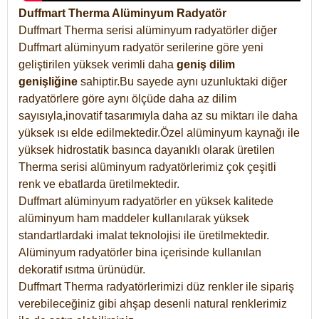
Duffmart Therma Alüminyum Radyatör
Duffmart Therma serisi alüminyum radyatörler diğer
Duffmart alüminyum radyatör serilerine göre yeni
geliştirilen yüksek verimli daha
geniş dilim
genişliğine
sahiptir.Bu sayede aynı uzunluktaki diğer
radyatörlere göre aynı ölçüde daha az dilim
sayısıyla,inovatif tasarımıyla daha az su miktarı ile daha
yüksek ısı elde edilmektedir.Özel alüminyum kaynağı ile
yüksek hidrostatik basınca dayanıklı olarak üretilen
Therma serisi alüminyum radyatörlerimiz çok çeşitli
renk ve ebatlarda üretilmektedir.
Duffmart alüminyum radyatörler en yüksek kalitede
alüminyum ham maddeler kullanılarak yüksek
standartlardaki imalat teknolojisi ile üretilmektedir.
Alüminyum radyatörler bina içerisinde kullanılan
dekoratif ısıtma ürünüdür.
Duffmart Therma radyatörlerimizi düz renkler ile sipariş
verebileceğiniz gibi ahşap desenli natural renklerimiz