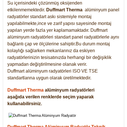
Su içerisindeki çözünmüş oksijenden
etkilenmemektedir.
Duffmart
Therma
alüminyum panel
radyatörler standart askı sistemiyle montaj
yapılabilmekte,ince ve zarif yapısı sayesinde montaj
yapılan yerde fazla yer kaplamamaktadır. Duffmart
alüminyum radyatörleri standart panel radyatörlerle aynı
bağlantı çap ve ölçülerine sahiptir.Bu durum montaj
kolaylığı sağlarken mekanlarınız da eskiyen
radyatörlerinizin tesisatınızda herhangi bir değişiklik
yapmadan değiştirilmesine olanak verir.
Duffmart alüminyum radyatörleri ISO VE TSE
standartlarına uygun olarak üretilmektedir.
Duffmart Therma
alüminyum radyatörleri
aşağıda verilen renklerde seçim yaparak
kullanabilirsiniz.
Duffmart Therma Alüminyum Radyatör Teknik