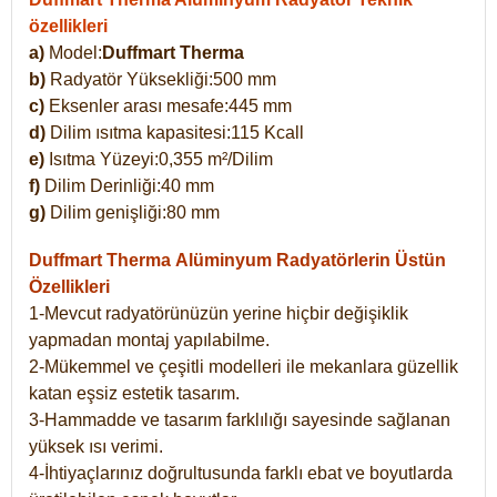
özellikleri
a)
Model:
Duffmart Therma
b)
Radyatör Yüksekliği:500 mm
c)
Eksenler arası mesafe:445 mm
d)
Dilim ısıtma kapasitesi:115 Kcall
e)
Isıtma Yüzeyi:0,355 m²/Dilim
f)
Dilim Derinliği:40 mm
g)
Dilim genişliği:80 mm
Duffmart Therma
Alüminyum Radyatörlerin Üstün
Özellikleri
1-Mevcut radyatörünüzün yerine hiçbir değişiklik
yapmadan montaj yapılabilme.
2-Mükemmel ve çeşitli modelleri ile mekanlara güzellik
katan eşsiz estetik tasarım.
3-Hammadde ve tasarım farklılığı sayesinde sağlanan
yüksek ısı verimi.
4-İhtiyaçlarınız doğrultusunda farklı ebat ve boyutlarda