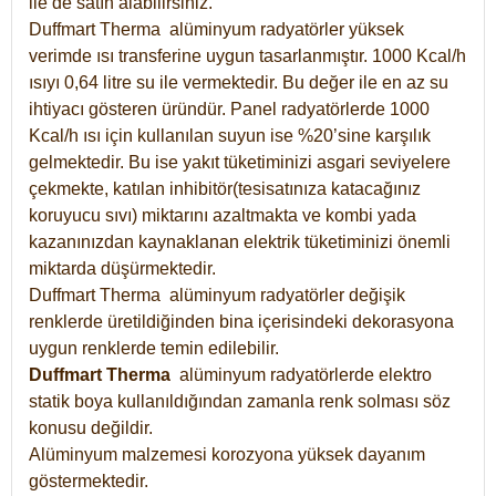
ile de satın alabilirsiniz.
Duffmart Therma alüminyum radyatörler yüksek
verimde ısı transferine uygun tasarlanmıştır. 1000 Kcal/h
ısıyı 0,64 litre su ile vermektedir. Bu değer ile en az su
ihtiyacı gösteren üründür. Panel radyatörlerde 1000
Kcal/h ısı için kullanılan suyun ise %20’sine karşılık
gelmektedir. Bu ise yakıt tüketiminizi asgari seviyelere
çekmekte, katılan inhibitör(tesisatınıza katacağınız
koruyucu sıvı) miktarını azaltmakta ve kombi yada
kazanınızdan kaynaklanan elektrik tüketiminizi önemli
miktarda düşürmektedir.
Duffmart Therma alüminyum radyatörler değişik
renklerde üretildiğinden bina içerisindeki dekorasyona
uygun renklerde temin edilebilir.
Duffmart
Therma
alüminyum radyatörlerde elektro
statik boya kullanıldığından zamanla renk solması söz
konusu değildir.
Alüminyum malzemesi korozyona yüksek dayanım
göstermektedir.