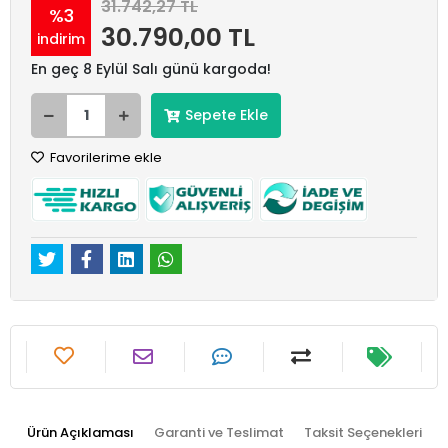
31.742,27 TL
%3
30.790,00 TL
indirim
En geç 8 Eylül Salı günü kargoda!
Sepete Ekle
Favorilerime ekle
Ürün Açıklaması
Garanti ve Teslimat
Taksit Seçenekleri