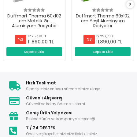
Duffmart Therma 60x102
Duffmart Therma 60x102
cm Metalik Gri
cm Yeşil Alüminyum
Alüminyum Radyatör
Radyatör
12.257,73 TL
12.257,73 TL
%3
%3
11.890,00 TL
11.890,00 TL
Sepete Ekle
Sepete Ekle
Hızlı Teslimat
Siparişleriniz en kısa sürede elinize ulaşır.
Güvenli Alışveriş
Güvenli ve kolay ödeme sistemi
Geniş Ürün Yelpazesi
Binlerce ürün ve kampanya seçeneği
7 / 24 DESTEK
Öneri ve şikayetlerinizi bize iletebilirsiniz.