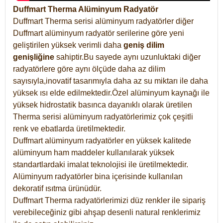
Duffmart Therma Alüminyum Radyatör
Duffmart Therma serisi alüminyum radyatörler diğer
Duffmart alüminyum radyatör serilerine göre yeni
geliştirilen yüksek verimli daha
geniş dilim
genişliğine
sahiptir.Bu sayede aynı uzunluktaki diğer
radyatörlere göre aynı ölçüde daha az dilim
sayısıyla,inovatif tasarımıyla daha az su miktarı ile daha
yüksek ısı elde edilmektedir.Özel alüminyum kaynağı ile
yüksek hidrostatik basınca dayanıklı olarak üretilen
Therma serisi alüminyum radyatörlerimiz çok çeşitli
renk ve ebatlarda üretilmektedir.
Duffmart alüminyum radyatörler en yüksek kalitede
alüminyum ham maddeler kullanılarak yüksek
standartlardaki imalat teknolojisi ile üretilmektedir.
Alüminyum radyatörler bina içerisinde kullanılan
dekoratif ısıtma ürünüdür.
Duffmart Therma radyatörlerimizi düz renkler ile sipariş
verebileceğiniz gibi ahşap desenli natural renklerimiz