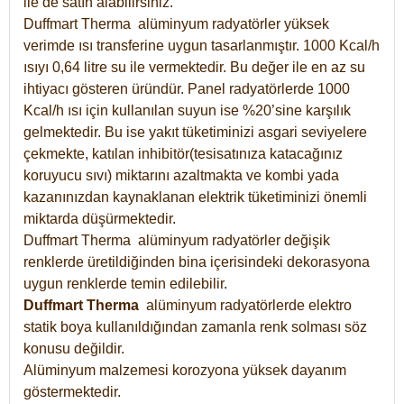
ile de satın alabilirsiniz.
Duffmart Therma alüminyum radyatörler yüksek
verimde ısı transferine uygun tasarlanmıştır. 1000 Kcal/h
ısıyı 0,64 litre su ile vermektedir. Bu değer ile en az su
ihtiyacı gösteren üründür. Panel radyatörlerde 1000
Kcal/h ısı için kullanılan suyun ise %20’sine karşılık
gelmektedir. Bu ise yakıt tüketiminizi asgari seviyelere
çekmekte, katılan inhibitör(tesisatınıza katacağınız
koruyucu sıvı) miktarını azaltmakta ve kombi yada
kazanınızdan kaynaklanan elektrik tüketiminizi önemli
miktarda düşürmektedir.
Duffmart Therma alüminyum radyatörler değişik
renklerde üretildiğinden bina içerisindeki dekorasyona
uygun renklerde temin edilebilir.
Duffmart
Therma
alüminyum radyatörlerde elektro
statik boya kullanıldığından zamanla renk solması söz
konusu değildir.
Alüminyum malzemesi korozyona yüksek dayanım
göstermektedir.