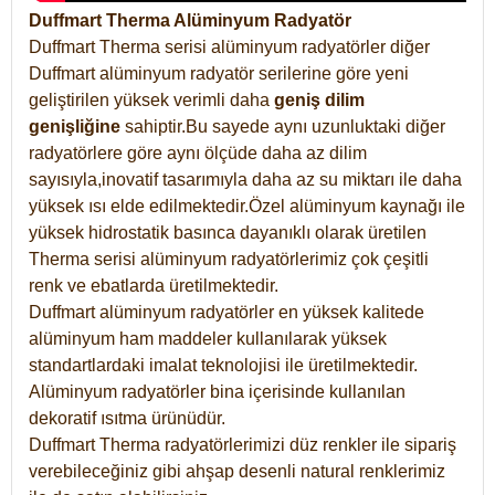
Duffmart Therma Alüminyum Radyatör
Duffmart Therma serisi alüminyum radyatörler diğer
Duffmart alüminyum radyatör serilerine göre yeni
geliştirilen yüksek verimli daha
geniş dilim
genişliğine
sahiptir.Bu sayede aynı uzunluktaki diğer
radyatörlere göre aynı ölçüde daha az dilim
sayısıyla,inovatif tasarımıyla daha az su miktarı ile daha
yüksek ısı elde edilmektedir.Özel alüminyum kaynağı ile
yüksek hidrostatik basınca dayanıklı olarak üretilen
Therma serisi alüminyum radyatörlerimiz çok çeşitli
renk ve ebatlarda üretilmektedir.
Duffmart alüminyum radyatörler en yüksek kalitede
alüminyum ham maddeler kullanılarak yüksek
standartlardaki imalat teknolojisi ile üretilmektedir.
Alüminyum radyatörler bina içerisinde kullanılan
dekoratif ısıtma ürünüdür.
Duffmart Therma radyatörlerimizi düz renkler ile sipariş
verebileceğiniz gibi ahşap desenli natural renklerimiz