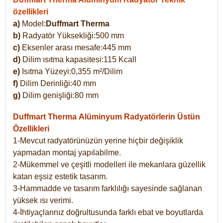
özellikleri
a)
Model:
Duffmart Therma
b)
Radyatör Yüksekliği:500 mm
c)
Eksenler arası mesafe:445 mm
d)
Dilim ısıtma kapasitesi:115 Kcall
e)
Isıtma Yüzeyi:0,355 m²/Dilim
f)
Dilim Derinliği:40 mm
g)
Dilim genişliği:80 mm
Duffmart Therma
Alüminyum Radyatörlerin Üstün
Özellikleri
1-Mevcut radyatörünüzün yerine hiçbir değişiklik
yapmadan montaj yapılabilme.
2-Mükemmel ve çeşitli modelleri ile mekanlara güzellik
katan eşsiz estetik tasarım.
3-Hammadde ve tasarım farklılığı sayesinde sağlanan
yüksek ısı verimi.
4-İhtiyaçlarınız doğrultusunda farklı ebat ve boyutlarda