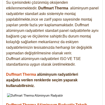
Su içerisindeki çözünmüş oksijenden
etkilenmemektedir.
Duffmart
Therma
alüminyum panel
radyatörler standart askı sistemiyle montaj
yapılabilmekte,ince ve zarif yapısı sayesinde montaj
yapılan yerde fazla yer kaplamamaktadır. Duffmart
alüminyum radyatörleri standart panel radyatörlerle aynı
bağlantı çap ve ölçülerine sahiptir.Bu durum montaj
kolaylığı sağlarken mekanlarınız da eskiyen
radyatörlerinizin tesisatınızda herhangi bir değişiklik
yapmadan değiştirilmesine olanak verir.
Duffmart alüminyum radyatörleri ISO VE TSE
standartlarına uygun olarak üretilmektedir.
Duffmart Therma
alüminyum radyatörleri
aşağıda verilen renklerde seçim yaparak
kullanabilirsiniz.
Duffmart Therma Alüminyum Radyatör Teknik