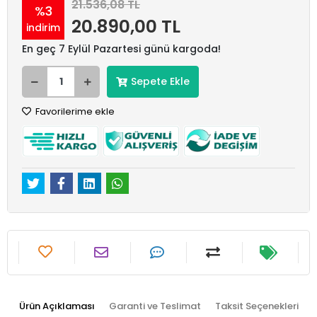
21.536,08 TL
%3
20.890,00 TL
indirim
En geç 7 Eylül Pazartesi günü kargoda!
Sepete Ekle
Favorilerime ekle
Ürün Açıklaması
Garanti ve Teslimat
Taksit Seçenekleri