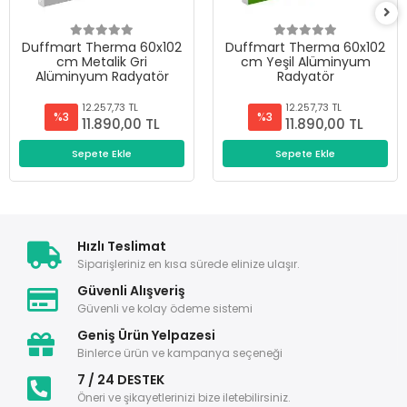
Duffmart Therma 60x102
Duffmart Therma 60x102
cm Metalik Gri
cm Yeşil Alüminyum
Alüminyum Radyatör
Radyatör
12.257,73 TL
12.257,73 TL
%3
%3
11.890,00 TL
11.890,00 TL
Sepete Ekle
Sepete Ekle
Hızlı Teslimat
Siparişleriniz en kısa sürede elinize ulaşır.
Güvenli Alışveriş
Güvenli ve kolay ödeme sistemi
Geniş Ürün Yelpazesi
Binlerce ürün ve kampanya seçeneği
7 / 24 DESTEK
Öneri ve şikayetlerinizi bize iletebilirsiniz.