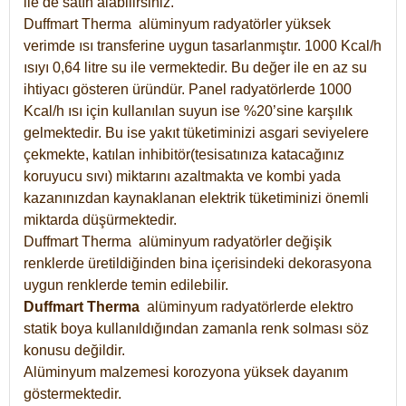
ile de satın alabilirsiniz.
Duffmart Therma alüminyum radyatörler yüksek
verimde ısı transferine uygun tasarlanmıştır. 1000 Kcal/h
ısıyı 0,64 litre su ile vermektedir. Bu değer ile en az su
ihtiyacı gösteren üründür. Panel radyatörlerde 1000
Kcal/h ısı için kullanılan suyun ise %20’sine karşılık
gelmektedir. Bu ise yakıt tüketiminizi asgari seviyelere
çekmekte, katılan inhibitör(tesisatınıza katacağınız
koruyucu sıvı) miktarını azaltmakta ve kombi yada
kazanınızdan kaynaklanan elektrik tüketiminizi önemli
miktarda düşürmektedir.
Duffmart Therma alüminyum radyatörler değişik
renklerde üretildiğinden bina içerisindeki dekorasyona
uygun renklerde temin edilebilir.
Duffmart
Therma
alüminyum radyatörlerde elektro
statik boya kullanıldığından zamanla renk solması söz
konusu değildir.
Alüminyum malzemesi korozyona yüksek dayanım
göstermektedir.