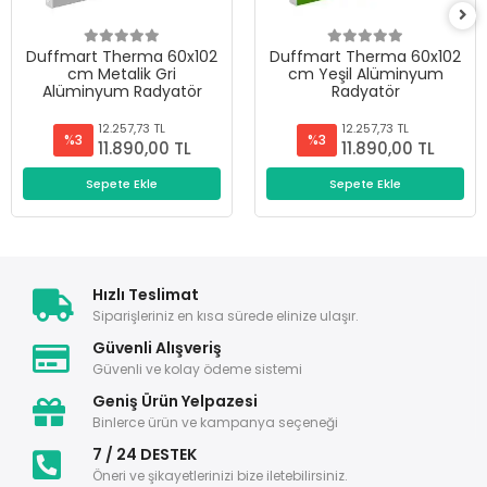
Duffmart Therma 60x102
Duffmart Therma 60x102
cm Metalik Gri
cm Yeşil Alüminyum
Alüminyum Radyatör
Radyatör
12.257,73 TL
12.257,73 TL
%3
%3
11.890,00 TL
11.890,00 TL
Sepete Ekle
Sepete Ekle
Hızlı Teslimat
Siparişleriniz en kısa sürede elinize ulaşır.
Güvenli Alışveriş
Güvenli ve kolay ödeme sistemi
Geniş Ürün Yelpazesi
Binlerce ürün ve kampanya seçeneği
7 / 24 DESTEK
Öneri ve şikayetlerinizi bize iletebilirsiniz.