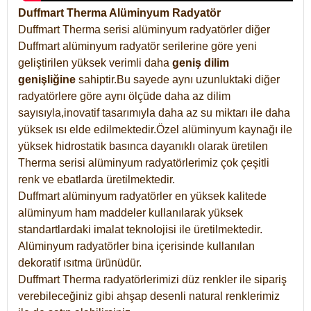
Duffmart Therma Alüminyum Radyatör
Duffmart Therma serisi alüminyum radyatörler diğer
Duffmart alüminyum radyatör serilerine göre yeni
geliştirilen yüksek verimli daha
geniş dilim
genişliğine
sahiptir.Bu sayede aynı uzunluktaki diğer
radyatörlere göre aynı ölçüde daha az dilim
sayısıyla,inovatif tasarımıyla daha az su miktarı ile daha
yüksek ısı elde edilmektedir.Özel alüminyum kaynağı ile
yüksek hidrostatik basınca dayanıklı olarak üretilen
Therma serisi alüminyum radyatörlerimiz çok çeşitli
renk ve ebatlarda üretilmektedir.
Duffmart alüminyum radyatörler en yüksek kalitede
alüminyum ham maddeler kullanılarak yüksek
standartlardaki imalat teknolojisi ile üretilmektedir.
Alüminyum radyatörler bina içerisinde kullanılan
dekoratif ısıtma ürünüdür.
Duffmart Therma radyatörlerimizi düz renkler ile sipariş
verebileceğiniz gibi ahşap desenli natural renklerimiz