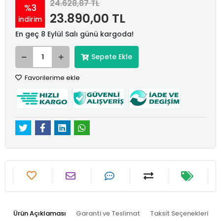
24.628,87 TL
%3
23.890,00 TL
indirim
En geç 8 Eylül Salı günü kargoda!
Sepete Ekle
Favorilerime ekle
Ürün Açıklaması
Garanti ve Teslimat
Taksit Seçenekleri