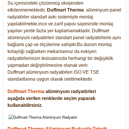
Su içerisindeki çözünmüş oksijenden
etkilenmemektedir.
Duffmart
Therma
alüminyum panel
radyatörler standart askı sistemiyle montaj
yapılabilmekte,ince ve zarif yapısı sayesinde montaj
yapılan yerde fazla yer kaplamamaktadır. Duffmart
alüminyum radyatörleri standart panel radyatörlerle aynı
bağlantı çap ve ölçülerine sahiptir.Bu durum montaj
kolaylığı sağlarken mekanlarınız da eskiyen
radyatörlerinizin tesisatınızda herhangi bir değişiklik
yapmadan değiştirilmesine olanak verir.
Duffmart alüminyum radyatörleri ISO VE TSE
standartlarına uygun olarak üretilmektedir.
Duffmart Therma
alüminyum radyatörleri
aşağıda verilen renklerde seçim yaparak
kullanabilirsiniz.
Duffmart Therma Alüminyum Radyatör Teknik