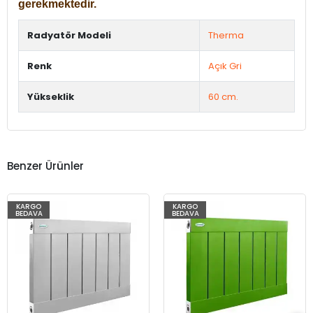
gerekmektedir.
Radyatör Modeli
Therma
Renk
Açık Gri
Yükseklik
60 cm.
Benzer Ürünler
KARGO
KARGO
BEDAVA
BEDAVA