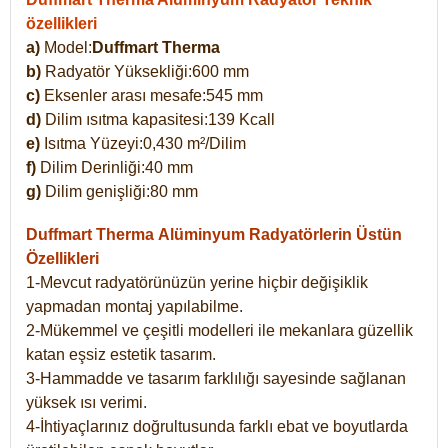
özellikleri
a)
Model:
Duffmart Therma
b)
Radyatör Yüksekliği:600 mm
c)
Eksenler arası mesafe:545 mm
d)
Dilim ısıtma kapasitesi:139 Kcall
e)
Isıtma Yüzeyi:0,430 m²/Dilim
f)
Dilim Derinliği:40 mm
g)
Dilim genişliği:80 mm
Duffmart Therma
Alüminyum Radyatörlerin Üstün
Özellikleri
1-Mevcut radyatörünüzün yerine hiçbir değişiklik
yapmadan montaj yapılabilme.
2-Mükemmel ve çeşitli modelleri ile mekanlara güzellik
katan eşsiz estetik tasarım.
3-Hammadde ve tasarım farklılığı sayesinde sağlanan
yüksek ısı verimi.
4-İhtiyaçlarınız doğrultusunda farklı ebat ve boyutlarda