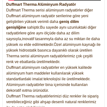
Duffmart Therma Alüminyum Radyatör
Duffmart Therma serisi alüminyum radyatörler diğer
Duffmart alüminyum radyatör serilerine göre yeni
geliştirilen yüksek verimli daha
geniş dilim
genişliğine
sahiptir.Bu sayede aynı uzunluktaki diğer
radyatörlere göre aynı ölçüde daha az dilim
sayısıyla,inovatif tasarımıyla daha az su miktarı ile daha
yüksek ısı elde edilmektedir.Özel alüminyum kaynağı ile
yüksek hidrostatik basınca dayanıklı olarak üretilen
Therma serisi alüminyum radyatörlerimiz çok çeşitli
renk ve ebatlarda üretilmektedir.
Duffmart alüminyum radyatörler en yüksek kalitede
alüminyum ham maddeler kullanılarak yüksek
standartlardaki imalat teknolojisi ile üretilmektedir.
Alüminyum radyatörler bina içerisinde kullanılan
dekoratif ısıtma ürünüdür.
Duffmart Therma radyatörlerimizi düz renkler ile sipariş
verebileceğiniz gibi ahşap desenli natural renklerimiz