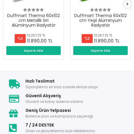
Duffmart Therma 60x102
Duffmart Therma 60x102
cm Metalik Gri
cm Yeşil Alüminyum
Alüminyum Radyatör
Radyatör
12.257,73 TL
12.257,73 TL
%3
%3
11.890,00 TL
11.890,00 TL
Sepete Ekle
Sepete Ekle
Hızlı Teslimat
Siparişleriniz en kısa sürede elinize ulaşır.
Güvenli Alışveriş
Güvenli ve kolay ödeme sistemi
Geniş Ürün Yelpazesi
Binlerce ürün ve kampanya seçeneği
7 / 24 DESTEK
Öneri ve şikayetlerinizi bize iletebilirsiniz.