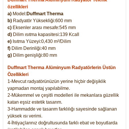
özellikleri
a)
Model:
Duffmart Therma
b)
Radyatör Yüksekliği:600 mm
c)
Eksenler arası mesafe:545 mm
d)
Dilim ısıtma kapasitesi:139 Kcall
e)
Isıtma Yüzeyi:0,430 m²/Dilim
f)
Dilim Derinliği:40 mm
g)
Dilim genişliği:80 mm
Duffmart Therma
Alüminyum Radyatörlerin Üstün
Özellikleri
1-Mevcut radyatörünüzün yerine hiçbir değişiklik
yapmadan montaj yapılabilme.
2-Mükemmel ve çeşitli modelleri ile mekanlara güzellik
katan eşsiz estetik tasarım.
3-Hammadde ve tasarım farklılığı sayesinde sağlanan
yüksek ısı verimi.
4-İhtiyaçlarınız doğrultusunda farklı ebat ve boyutlarda