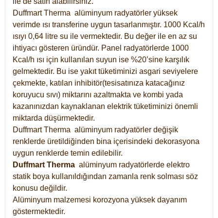
ile de satın alabilirsiniz.
Duffmart Therma alüminyum radyatörler yüksek
verimde ısı transferine uygun tasarlanmıştır. 1000 Kcal/h
ısıyı 0,64 litre su ile vermektedir. Bu değer ile en az su
ihtiyacı gösteren üründür. Panel radyatörlerde 1000
Kcal/h ısı için kullanılan suyun ise %20’sine karşılık
gelmektedir. Bu ise yakıt tüketiminizi asgari seviyelere
çekmekte, katılan inhibitör(tesisatınıza katacağınız
koruyucu sıvı) miktarını azaltmakta ve kombi yada
kazanınızdan kaynaklanan elektrik tüketiminizi önemli
miktarda düşürmektedir.
Duffmart Therma alüminyum radyatörler değişik
renklerde üretildiğinden bina içerisindeki dekorasyona
uygun renklerde temin edilebilir.
Duffmart
Therma
alüminyum radyatörlerde elektro
statik boya kullanıldığından zamanla renk solması söz
konusu değildir.
Alüminyum malzemesi korozyona yüksek dayanım
göstermektedir.