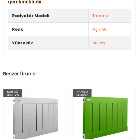
gerekmektedir.
Radyatör Modeli
Therma
Renk
Açık Gri
Yükseklik
60 cm.
Benzer Ürünler
KARGO
KARGO
BEDAVA
BEDAVA