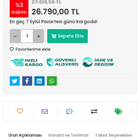
27.618,56 TL
%3
26.790,00 TL
indirim
En geç 7 Eylül Pazartesi günü kargoda!
Sepete Ekle
Favorilerime ekle
Ürün Açıklaması
Garanti ve Teslimat
Taksit Seçenekleri