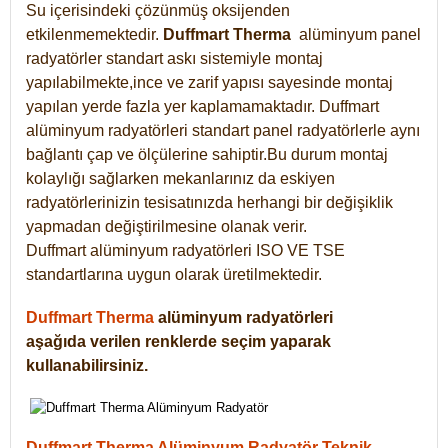
Su içerisindeki çözünmüş oksijenden
etkilenmemektedir.
Duffmart
Therma
alüminyum panel
radyatörler standart askı sistemiyle montaj
yapılabilmekte,ince ve zarif yapısı sayesinde montaj
yapılan yerde fazla yer kaplamamaktadır. Duffmart
alüminyum radyatörleri standart panel radyatörlerle aynı
bağlantı çap ve ölçülerine sahiptir.Bu durum montaj
kolaylığı sağlarken mekanlarınız da eskiyen
radyatörlerinizin tesisatınızda herhangi bir değişiklik
yapmadan değiştirilmesine olanak verir.
Duffmart alüminyum radyatörleri ISO VE TSE
standartlarına uygun olarak üretilmektedir.
Duffmart Therma
alüminyum radyatörleri
aşağıda verilen renklerde seçim yaparak
kullanabilirsiniz.
Duffmart Therma Alüminyum Radyatör Teknik