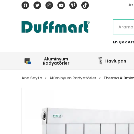
Hız
En Çok Ar
Alüminyum
Havlupan
Radyatörler
Ana Sayfa
Alüminyum Radyatörler
Therma Alümin