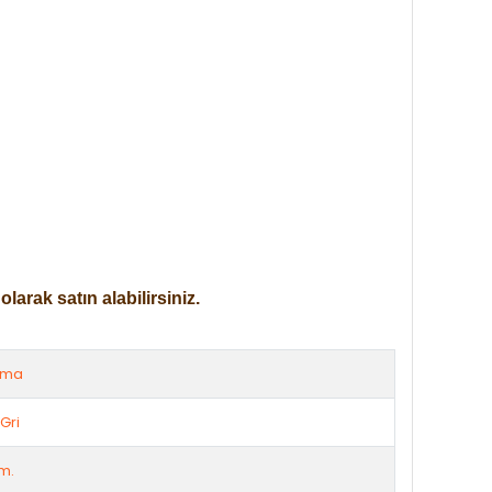
arak satın alabilirsiniz.
rma
Gri
m.