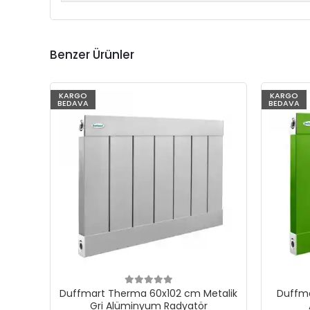
Benzer Ürünler
KARGO
KARGO
BEDAVA
BEDAVA
Duffmart Therma 60x102 cm Metalik
Duffma
Gri Alüminyum Radyatör