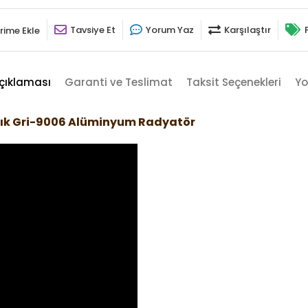
Tavsiye Et
Yorum Yaz
Karşılaştır
rime Ekle
çıklaması
Garanti ve Teslimat
Taksit Seçenekleri
Yo
çık Gri-9006 Alüminyum Radyatör