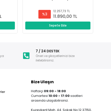
12.257,73 TL
%3
L
11.890,00 TL
Sepete Ekle
i
7 / 24 DESTEK
nya
Öneri ve şikayetlerinizi bize
iletebilirsiniz.
Bize Ulaşın
Haftaiçi
09:00 - 18:00
ler
Cumartesi
10:00 - 17:00
saatleri
arasında ulaşabilirsiniz.
Kuzeykent Mah. 44. Sokak No:12 37150,