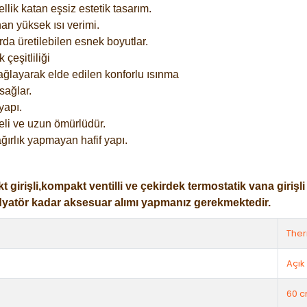
lik katan eşsiz estetik tasarım.
an yüksek ısı verimi.
rda üretilebilen esnek boyutlar.
çeşitliliği
ağlayarak elde edilen konforlu ısınma
sağlar.
yapı.
eli ve uzun ömürlüdür.
ğırlık yapmayan hafif yapı.
işli,kompakt ventilli ve çekirdek termostatik vana girişli ol
dyatör kadar aksesuar alımı yapmanız gerekmektedir.
The
Açık 
60 c