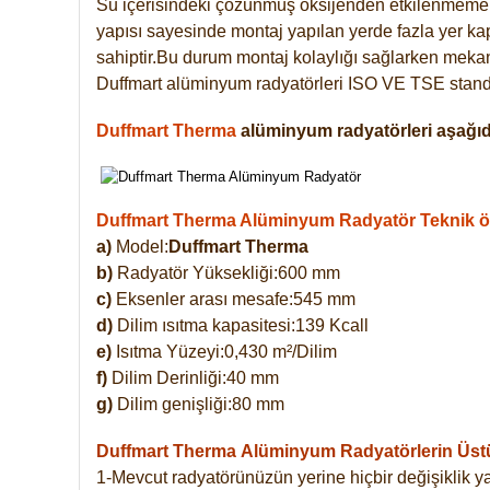
Su içerisindeki çözünmüş oksijenden etkilenmemek
yapısı sayesinde montaj yapılan yerde fazla yer ka
sahiptir.Bu durum montaj kolaylığı sağlarken mekanl
Duffmart alüminyum radyatörleri ISO VE TSE standar
Duffmart Therma
alüminyum radyatörleri aşağıda
Duffmart Therma Alüminyum Radyatör Teknik öze
a)
Model:
Duffmart Therma
b)
Radyatör Yüksekliği:600 mm
c)
Eksenler arası mesafe:545 mm
d)
Dilim ısıtma kapasitesi:139 Kcall
e)
Isıtma Yüzeyi:0,430 m²/Dilim
f)
Dilim Derinliği:40 mm
g)
Dilim genişliği:80 mm
Duffmart Therma
Alüminyum Radyatörlerin Üstün
1-Mevcut radyatörünüzün yerine hiçbir değişiklik 