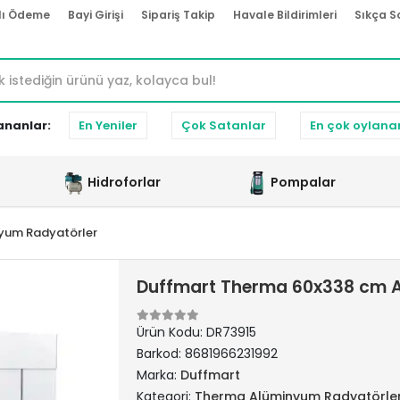
lı Ödeme
Bayi Girişi
Sipariş Takip
Havale Bildirimleri
Sıkça S
ananlar:
En Yeniler
Çok Satanlar
En çok oylana
Hidroforlar
Pompalar
yum Radyatörler
Duffmart Therma 60x338 cm A
Ürün Kodu:
DR73915
Barkod:
8681966231992
Marka:
Duffmart
Kategori:
Therma Alüminyum Radyatörle