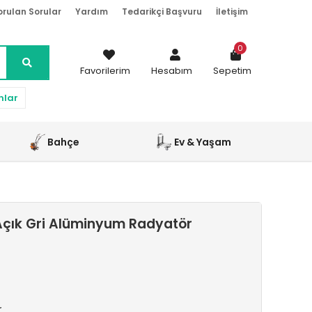
orulan Sorular
Yardım
Tedarikçi Başvuru
İletişim
0
Favorilerim
Hesabım
Sepetim
nlar
Bahçe
Ev & Yaşam
çık Gri Alüminyum Radyatör
r