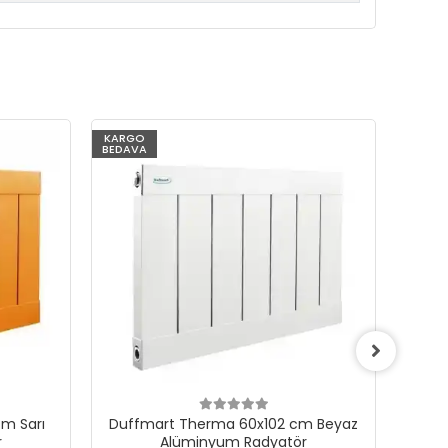
KARGO
KARG
BEDAVA
BEDAV
m Sarı
Duffmart Therma 60x102 cm Beyaz
Du
r
Alüminyum Radyatör