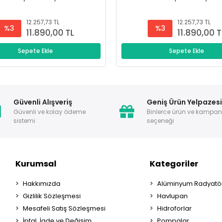
12.257,73 TL
12.257,73 TL
%3
%3
11.890,00 TL
11.890,00 T
Sepete Ekle
Sepete Ekle
Güvenli Alışveriş
Geniş Ürün Yelpazes
Güvenli ve kolay ödeme
Binlerce ürün ve kampa
sistemi
seçeneği
Kurumsal
Kategoriler
Hakkımızda
Alüminyum Radyatör
Gizlilik Sözleşmesi
Havlupan
Mesafeli Satış Sözleşmesi
Hidroforlar
İptal, İade ve Değişim
Pompalar