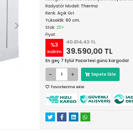
Radyatör Modeli:
Therma
Renk:
Açık Gri
Yükseklik:
60 cm.
Stok:
20+
Fiyat
40.814,43 TL
%3
39.590,00 TL
indirim
En geç 7 Eylül Pazartesi günü kargoda!
Sepete Ekle
Favorilerime ekle