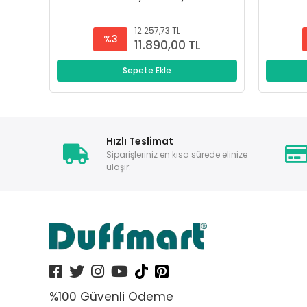
12.257,73 TL
%3
11.890,00 TL
Sepete Ekle
Hızlı Teslimat
Siparişleriniz en kısa sürede elinize
ulaşır.
%100 Güvenli Ödeme