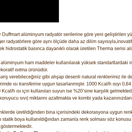
 Duffmart alüminyum radyatör serilerine göre yeni geliştirilen 
er radyatörlere göre aynı ölçüde daha az dilim sayısıyla,inovatif
 hidrostatik basınca dayanıklı olarak üretilen Therma serisi al
alüminyum ham maddeler kullanılarak yüksek standartlardaki imal
koratif ısıtma ürünüdür.
riş verebileceğiniz gibi ahşap desenli natural renklerimiz ile de 
e ısı transferine uygun tasarlanmıştır. 1000 Kcal/h ısıyı 0,64 li
Kcal/h ısı için kullanılan suyun ise %20’sine karşılık gelmektedir
z koruyucu sıvı) miktarını azaltmakta ve kombi yada kazanınızdan
lerde üretildiğinden bina içerisindeki dekorasyona uygun renkle
 statik boya kullanıldığından zamanla renk solması söz konusu d
göstermektedir.