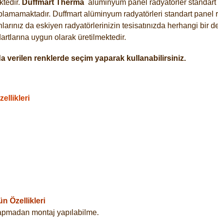
tedir.
Duffmart
Therma
alüminyum panel radyatörler standart a
plamamaktadır. Duffmart alüminyum radyatörleri standart panel ra
arınız da eskiyen radyatörlerinizin tesisatınızda herhangi bir d
tlarına uygun olarak üretilmektedir.
 verilen renklerde seçim yaparak kullanabilirsiniz.
llikleri
 Özellikleri
yapmadan montaj yapılabilme.