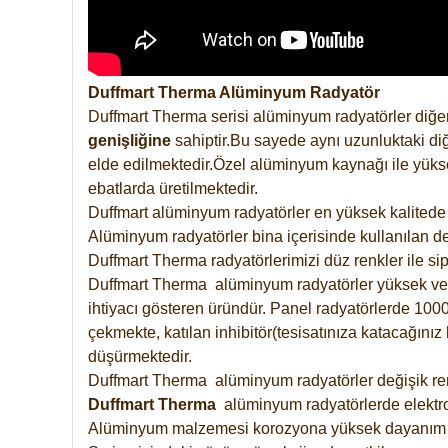
Duffmart Therma Alüminyum Radyatör
Duffmart Therma serisi alüminyum radyatörler diğer
genişliğine
sahiptir.Bu sayede aynı uzunluktaki diğ
elde edilmektedir.Özel alüminyum kaynağı ile yüksek
ebatlarda üretilmektedir.
Duffmart alüminyum radyatörler en yüksek kalitede 
Alüminyum radyatörler bina içerisinde kullanılan de
Duffmart Therma radyatörlerimizi düz renkler ile sipa
Duffmart Therma alüminyum radyatörler yüksek verimd
ihtiyacı gösteren üründür. Panel radyatörlerde 1000 
çekmekte, katılan inhibitör(tesisatınıza katacağını
düşürmektedir.
Duffmart Therma alüminyum radyatörler değişik renk
Duffmart
Therma
alüminyum radyatörlerde elektro
Alüminyum malzemesi korozyona yüksek dayanım 