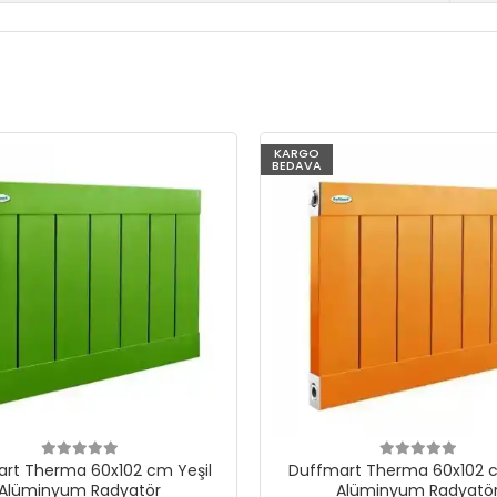
KARGO
BEDAVA
rt Therma 60x102 cm Yeşil
Duffmart Therma 60x102 c
Alüminyum Radyatör
Alüminyum Radyatö