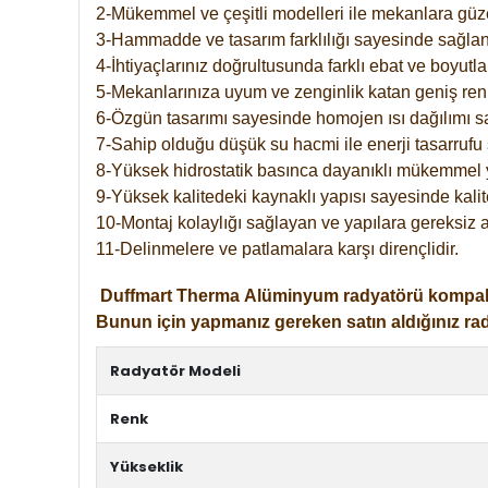
2-Mükemmel ve çeşitli modelleri ile mekanlara güzel
3-Hammadde ve tasarım farklılığı sayesinde sağlan
4-İhtiyaçlarınız doğrultusunda farklı ebat ve boyutla
5-Mekanlarınıza uyum ve zenginlik katan geniş renk 
6-Özgün tasarımı sayesinde homojen ısı dağılımı s
7-Sahip olduğu düşük su hacmi ile enerji tasarrufu 
8-Yüksek hidrostatik basınca dayanıklı mükemmel 
9-Yüksek kalitedeki kaynaklı yapısı sayesinde kalit
10-Montaj kolaylığı sağlayan ve yapılara gereksiz a
11-Delinmelere ve patlamalara karşı dirençlidir.
Duffmart
Therma
Alüminyum radyatörü kompakt gir
Bunun için yapmanız gereken satın aldığınız ra
Radyatör Modeli
Renk
Yükseklik