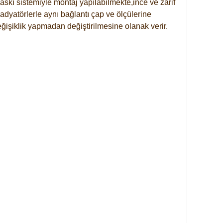
skı sistemiyle montaj yapılabilmekte,ince ve zarif
dyatörlerle aynı bağlantı çap ve ölçülerine
eğişiklik yapmadan değiştirilmesine olanak verir.