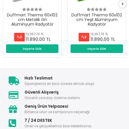
Duffmart Therma 60x102
Duffmart Therma 60x102
cm Metalik Gri
cm Yeşil Alüminyum
Alüminyum Radyatör
Radyatör
12.257,73 TL
12.257,73 TL
%3
%3
11.890,00 TL
11.890,00 TL
Sepete Ekle
Sepete Ekle
Hızlı Teslimat
Siparişleriniz en kısa sürede elinize ulaşır.
Güvenli Alışveriş
Güvenli ve kolay ödeme sistemi
Geniş Ürün Yelpazesi
Binlerce ürün ve kampanya seçeneği
7 / 24 DESTEK
Öneri ve şikayetlerinizi bize iletebilirsiniz.