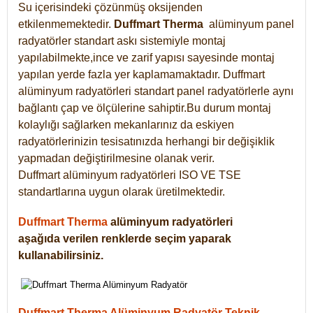
Su içerisindeki çözünmüş oksijenden
etkilenmemektedir.
Duffmart
Therma
alüminyum panel
radyatörler standart askı sistemiyle montaj
yapılabilmekte,ince ve zarif yapısı sayesinde montaj
yapılan yerde fazla yer kaplamamaktadır. Duffmart
alüminyum radyatörleri standart panel radyatörlerle aynı
bağlantı çap ve ölçülerine sahiptir.Bu durum montaj
kolaylığı sağlarken mekanlarınız da eskiyen
radyatörlerinizin tesisatınızda herhangi bir değişiklik
yapmadan değiştirilmesine olanak verir.
Duffmart alüminyum radyatörleri ISO VE TSE
standartlarına uygun olarak üretilmektedir.
Duffmart Therma
alüminyum radyatörleri
aşağıda verilen renklerde seçim yaparak
kullanabilirsiniz.
Duffmart Therma Alüminyum Radyatör Teknik