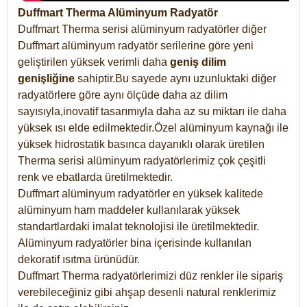
Duffmart Therma Alüminyum Radyatör
Duffmart Therma serisi alüminyum radyatörler diğer
Duffmart alüminyum radyatör serilerine göre yeni
geliştirilen yüksek verimli daha
geniş dilim
genişliğine
sahiptir.Bu sayede aynı uzunluktaki diğer
radyatörlere göre aynı ölçüde daha az dilim
sayısıyla,inovatif tasarımıyla daha az su miktarı ile daha
yüksek ısı elde edilmektedir.Özel alüminyum kaynağı ile
yüksek hidrostatik basınca dayanıklı olarak üretilen
Therma serisi alüminyum radyatörlerimiz çok çeşitli
renk ve ebatlarda üretilmektedir.
Duffmart alüminyum radyatörler en yüksek kalitede
alüminyum ham maddeler kullanılarak yüksek
standartlardaki imalat teknolojisi ile üretilmektedir.
Alüminyum radyatörler bina içerisinde kullanılan
dekoratif ısıtma ürünüdür.
Duffmart Therma radyatörlerimizi düz renkler ile sipariş
verebileceğiniz gibi ahşap desenli natural renklerimiz