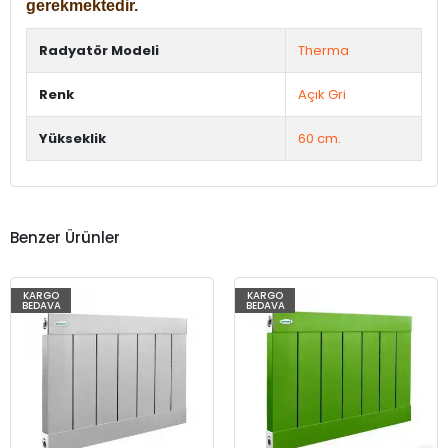
gerekmektedir.
Radyatör Modeli
Therma
Renk
Açık Gri
Yükseklik
60 cm.
Benzer Ürünler
KARGO
KARGO
BEDAVA
BEDAVA