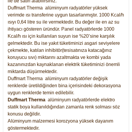
ile de satın alabilirsiniz.
Duffmart Therma alüminyum radyatörler yüksek
verimde ısı transferine uygun tasarlanmıştır. 1000 Kcal/h
ısıyı 0,64 litre su ile vermektedir. Bu değer ile en az su
ihtiyacı gösteren üründür. Panel radyatörlerde 1000
Kcal/h ısı için kullanılan suyun ise %20’sine karşılık
gelmektedir. Bu ise yakıt tüketiminizi asgari seviyelere
çekmekte, katılan inhibitör(tesisatınıza katacağınız
koruyucu sıvı) miktarını azaltmakta ve kombi yada
kazanınızdan kaynaklanan elektrik tüketiminizi önemli
miktarda düşürmektedir.
Duffmart Therma alüminyum radyatörler değişik
renklerde üretildiğinden bina içerisindeki dekorasyona
uygun renklerde temin edilebilir.
Duffmart
Therma
alüminyum radyatörlerde elektro
statik boya kullanıldığından zamanla renk solması söz
konusu değildir.
Alüminyum malzemesi korozyona yüksek dayanım
göstermektedir.