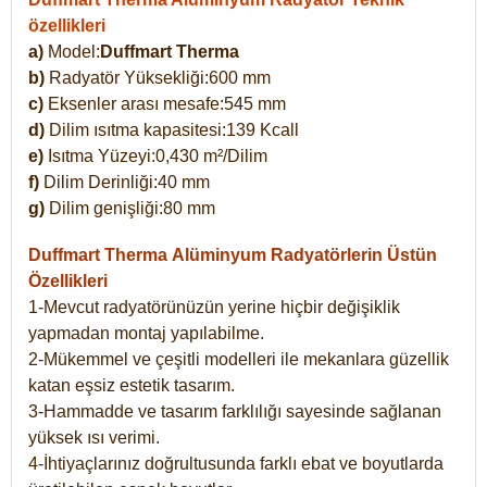
özellikleri
a)
Model:
Duffmart Therma
b)
Radyatör Yüksekliği:600 mm
c)
Eksenler arası mesafe:545 mm
d)
Dilim ısıtma kapasitesi:139 Kcall
e)
Isıtma Yüzeyi:0,430 m²/Dilim
f)
Dilim Derinliği:40 mm
g)
Dilim genişliği:80 mm
Duffmart Therma
Alüminyum Radyatörlerin Üstün
Özellikleri
1-Mevcut radyatörünüzün yerine hiçbir değişiklik
yapmadan montaj yapılabilme.
2-Mükemmel ve çeşitli modelleri ile mekanlara güzellik
katan eşsiz estetik tasarım.
3-Hammadde ve tasarım farklılığı sayesinde sağlanan
yüksek ısı verimi.
4-İhtiyaçlarınız doğrultusunda farklı ebat ve boyutlarda