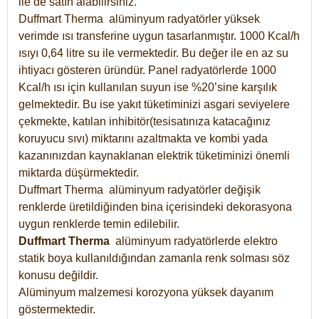
ile de satın alabilirsiniz.
Duffmart Therma alüminyum radyatörler yüksek
verimde ısı transferine uygun tasarlanmıştır. 1000 Kcal/h
ısıyı 0,64 litre su ile vermektedir. Bu değer ile en az su
ihtiyacı gösteren üründür. Panel radyatörlerde 1000
Kcal/h ısı için kullanılan suyun ise %20’sine karşılık
gelmektedir. Bu ise yakıt tüketiminizi asgari seviyelere
çekmekte, katılan inhibitör(tesisatınıza katacağınız
koruyucu sıvı) miktarını azaltmakta ve kombi yada
kazanınızdan kaynaklanan elektrik tüketiminizi önemli
miktarda düşürmektedir.
Duffmart Therma alüminyum radyatörler değişik
renklerde üretildiğinden bina içerisindeki dekorasyona
uygun renklerde temin edilebilir.
Duffmart
Therma
alüminyum radyatörlerde elektro
statik boya kullanıldığından zamanla renk solması söz
konusu değildir.
Alüminyum malzemesi korozyona yüksek dayanım
göstermektedir.