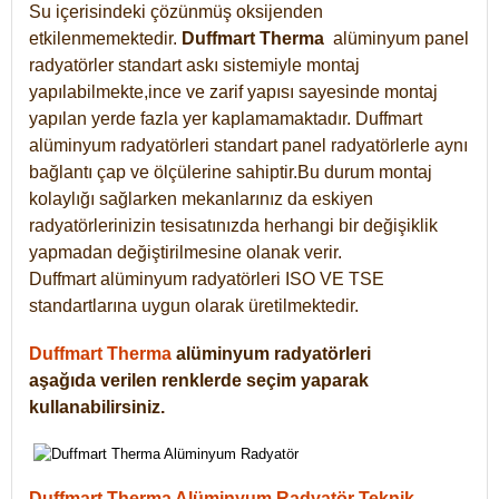
Su içerisindeki çözünmüş oksijenden
etkilenmemektedir.
Duffmart
Therma
alüminyum panel
radyatörler standart askı sistemiyle montaj
yapılabilmekte,ince ve zarif yapısı sayesinde montaj
yapılan yerde fazla yer kaplamamaktadır. Duffmart
alüminyum radyatörleri standart panel radyatörlerle aynı
bağlantı çap ve ölçülerine sahiptir.Bu durum montaj
kolaylığı sağlarken mekanlarınız da eskiyen
radyatörlerinizin tesisatınızda herhangi bir değişiklik
yapmadan değiştirilmesine olanak verir.
Duffmart alüminyum radyatörleri ISO VE TSE
standartlarına uygun olarak üretilmektedir.
Duffmart Therma
alüminyum radyatörleri
aşağıda verilen renklerde seçim yaparak
kullanabilirsiniz.
Duffmart Therma Alüminyum Radyatör Teknik