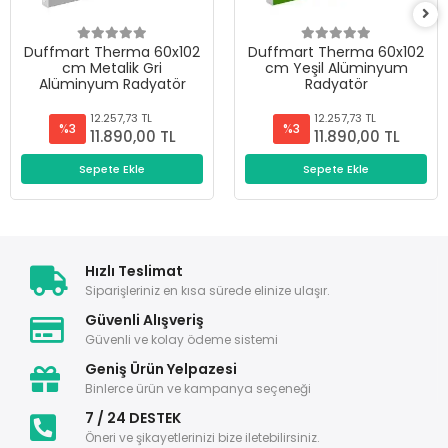
Duffmart Therma 60x102
Duffmart Therma 60x102
cm Metalik Gri
cm Yeşil Alüminyum
Alüminyum Radyatör
Radyatör
12.257,73 TL
12.257,73 TL
%3
%3
11.890,00 TL
11.890,00 TL
Sepete Ekle
Sepete Ekle
Hızlı Teslimat
Siparişleriniz en kısa sürede elinize ulaşır.
Güvenli Alışveriş
Güvenli ve kolay ödeme sistemi
Geniş Ürün Yelpazesi
Binlerce ürün ve kampanya seçeneği
7 / 24 DESTEK
Öneri ve şikayetlerinizi bize iletebilirsiniz.