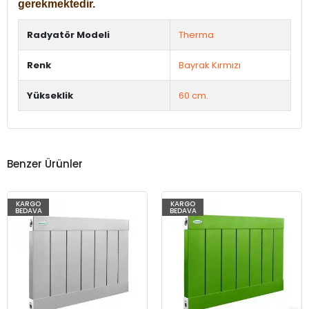
gerekmektedir.
Radyatör Modeli
Therma
Renk
Bayrak Kırmızı
Yükseklik
60 cm.
Benzer Ürünler
KARGO
KARGO
BEDAVA
BEDAVA