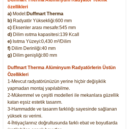
özellikleri
a)
Model:
Duffmart Therma
b)
Radyatör Yüksekliği:600 mm
c)
Eksenler arası mesafe:545 mm
d)
Dilim ısıtma kapasitesi:139 Kcall
e)
Isıtma Yüzeyi:0,430 m²/Dilim
f)
Dilim Derinliği:40 mm
g)
Dilim genişliği:80 mm
Duffmart Therma
Alüminyum Radyatörlerin Üstün
Özellikleri
1-Mevcut radyatörünüzün yerine hiçbir değişiklik
yapmadan montaj yapılabilme.
2-Mükemmel ve çeşitli modelleri ile mekanlara güzellik
katan eşsiz estetik tasarım.
3-Hammadde ve tasarım farklılığı sayesinde sağlanan
yüksek ısı verimi.
4-İhtiyaçlarınız doğrultusunda farklı ebat ve boyutlarda