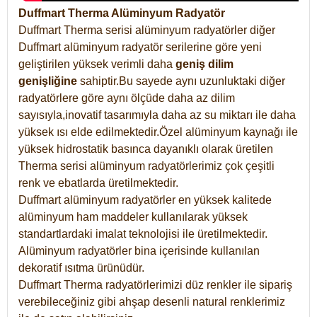
Duffmart Therma Alüminyum Radyatör
Duffmart Therma serisi alüminyum radyatörler diğer
Duffmart alüminyum radyatör serilerine göre yeni
geliştirilen yüksek verimli daha
geniş dilim
genişliğine
sahiptir.Bu sayede aynı uzunluktaki diğer
radyatörlere göre aynı ölçüde daha az dilim
sayısıyla,inovatif tasarımıyla daha az su miktarı ile daha
yüksek ısı elde edilmektedir.Özel alüminyum kaynağı ile
yüksek hidrostatik basınca dayanıklı olarak üretilen
Therma serisi alüminyum radyatörlerimiz çok çeşitli
renk ve ebatlarda üretilmektedir.
Duffmart alüminyum radyatörler en yüksek kalitede
alüminyum ham maddeler kullanılarak yüksek
standartlardaki imalat teknolojisi ile üretilmektedir.
Alüminyum radyatörler bina içerisinde kullanılan
dekoratif ısıtma ürünüdür.
Duffmart Therma radyatörlerimizi düz renkler ile sipariş
verebileceğiniz gibi ahşap desenli natural renklerimiz