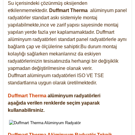
Su içerisindeki çözünmüş oksijenden
etkilenmemektedir.
Duffmart
Therma
alüminyum panel
radyatörler standart askı sistemiyle montaj
yapılabilmekte,ince ve zarif yapısı sayesinde montaj
yapılan yerde fazla yer kaplamamaktadır. Duffmart
alüminyum radyatörleri standart panel radyatörlerle aynı
bağlantı çap ve ölçülerine sahiptir.Bu durum montaj
kolaylığı sağlarken mekanlarınız da eskiyen
radyatörlerinizin tesisatınızda herhangi bir değişiklik
yapmadan değiştirilmesine olanak verir.
Duffmart alüminyum radyatörleri ISO VE TSE
standartlarına uygun olarak üretilmektedir.
Duffmart Therma
alüminyum radyatörleri
aşağıda verilen renklerde seçim yaparak
kullanabilirsiniz.
Duffmart Therma Alüminyum Radyatör Teknik