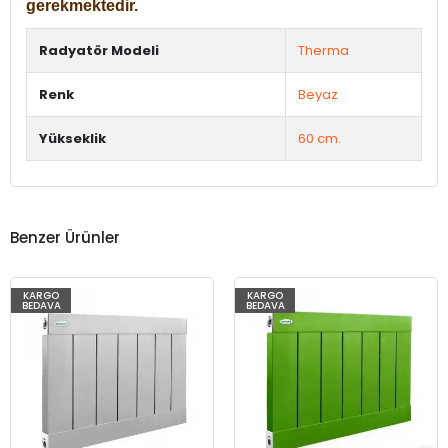
gerekmektedir.
Radyatör Modeli
Therma
Renk
Beyaz
Yükseklik
60 cm.
Benzer Ürünler
KARGO
KARGO
BEDAVA
BEDAVA