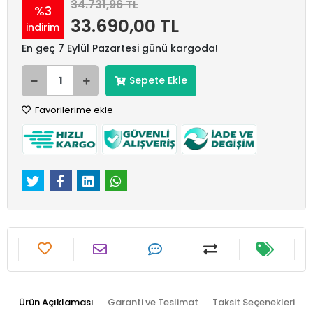
34.731,96 TL
%3
33.690,00 TL
indirim
En geç 7 Eylül Pazartesi günü kargoda!
Sepete Ekle
Favorilerime ekle
Ürün Açıklaması
Garanti ve Teslimat
Taksit Seçenekleri