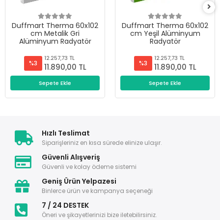
Duffmart Therma 60x102
Duffmart Therma 60x102
cm Metalik Gri
cm Yeşil Alüminyum
Alüminyum Radyatör
Radyatör
12.257,73 TL
12.257,73 TL
%3
%3
11.890,00 TL
11.890,00 TL
Sepete Ekle
Sepete Ekle
Hızlı Teslimat
Siparişleriniz en kısa sürede elinize ulaşır.
Güvenli Alışveriş
Güvenli ve kolay ödeme sistemi
Geniş Ürün Yelpazesi
Binlerce ürün ve kampanya seçeneği
7 / 24 DESTEK
Öneri ve şikayetlerinizi bize iletebilirsiniz.