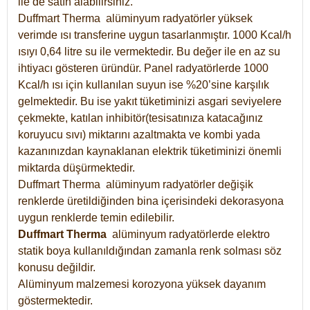
ile de satın alabilirsiniz.
Duffmart Therma alüminyum radyatörler yüksek
verimde ısı transferine uygun tasarlanmıştır. 1000 Kcal/h
ısıyı 0,64 litre su ile vermektedir. Bu değer ile en az su
ihtiyacı gösteren üründür. Panel radyatörlerde 1000
Kcal/h ısı için kullanılan suyun ise %20’sine karşılık
gelmektedir. Bu ise yakıt tüketiminizi asgari seviyelere
çekmekte, katılan inhibitör(tesisatınıza katacağınız
koruyucu sıvı) miktarını azaltmakta ve kombi yada
kazanınızdan kaynaklanan elektrik tüketiminizi önemli
miktarda düşürmektedir.
Duffmart Therma alüminyum radyatörler değişik
renklerde üretildiğinden bina içerisindeki dekorasyona
uygun renklerde temin edilebilir.
Duffmart
Therma
alüminyum radyatörlerde elektro
statik boya kullanıldığından zamanla renk solması söz
konusu değildir.
Alüminyum malzemesi korozyona yüksek dayanım
göstermektedir.