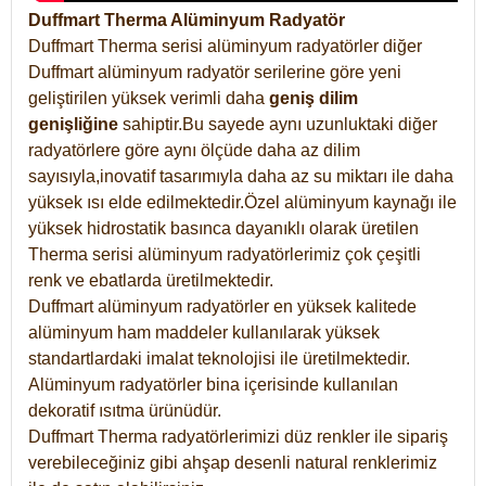
Duffmart Therma Alüminyum Radyatör
Duffmart Therma serisi alüminyum radyatörler diğer
Duffmart alüminyum radyatör serilerine göre yeni
geliştirilen yüksek verimli daha
geniş dilim
genişliğine
sahiptir.Bu sayede aynı uzunluktaki diğer
radyatörlere göre aynı ölçüde daha az dilim
sayısıyla,inovatif tasarımıyla daha az su miktarı ile daha
yüksek ısı elde edilmektedir.Özel alüminyum kaynağı ile
yüksek hidrostatik basınca dayanıklı olarak üretilen
Therma serisi alüminyum radyatörlerimiz çok çeşitli
renk ve ebatlarda üretilmektedir.
Duffmart alüminyum radyatörler en yüksek kalitede
alüminyum ham maddeler kullanılarak yüksek
standartlardaki imalat teknolojisi ile üretilmektedir.
Alüminyum radyatörler bina içerisinde kullanılan
dekoratif ısıtma ürünüdür.
Duffmart Therma radyatörlerimizi düz renkler ile sipariş
verebileceğiniz gibi ahşap desenli natural renklerimiz