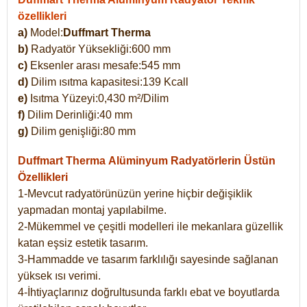
özellikleri
a)
Model:
Duffmart Therma
b)
Radyatör Yüksekliği:600 mm
c)
Eksenler arası mesafe:545 mm
d)
Dilim ısıtma kapasitesi:139 Kcall
e)
Isıtma Yüzeyi:0,430 m²/Dilim
f)
Dilim Derinliği:40 mm
g)
Dilim genişliği:80 mm
Duffmart Therma
Alüminyum Radyatörlerin Üstün
Özellikleri
1-Mevcut radyatörünüzün yerine hiçbir değişiklik
yapmadan montaj yapılabilme.
2-Mükemmel ve çeşitli modelleri ile mekanlara güzellik
katan eşsiz estetik tasarım.
3-Hammadde ve tasarım farklılığı sayesinde sağlanan
yüksek ısı verimi.
4-İhtiyaçlarınız doğrultusunda farklı ebat ve boyutlarda