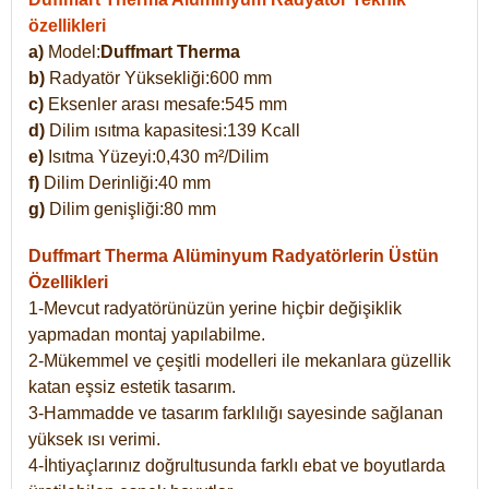
özellikleri
a)
Model:
Duffmart Therma
b)
Radyatör Yüksekliği:600 mm
c)
Eksenler arası mesafe:545 mm
d)
Dilim ısıtma kapasitesi:139 Kcall
e)
Isıtma Yüzeyi:0,430 m²/Dilim
f)
Dilim Derinliği:40 mm
g)
Dilim genişliği:80 mm
Duffmart Therma
Alüminyum Radyatörlerin Üstün
Özellikleri
1-Mevcut radyatörünüzün yerine hiçbir değişiklik
yapmadan montaj yapılabilme.
2-Mükemmel ve çeşitli modelleri ile mekanlara güzellik
katan eşsiz estetik tasarım.
3-Hammadde ve tasarım farklılığı sayesinde sağlanan
yüksek ısı verimi.
4-İhtiyaçlarınız doğrultusunda farklı ebat ve boyutlarda