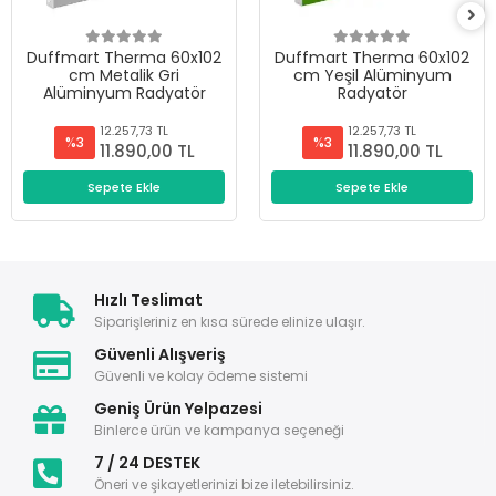
Duffmart Therma 60x102
Duffmart Therma 60x102
cm Metalik Gri
cm Yeşil Alüminyum
Alüminyum Radyatör
Radyatör
12.257,73 TL
12.257,73 TL
%3
%3
11.890,00 TL
11.890,00 TL
Sepete Ekle
Sepete Ekle
Hızlı Teslimat
Siparişleriniz en kısa sürede elinize ulaşır.
Güvenli Alışveriş
Güvenli ve kolay ödeme sistemi
Geniş Ürün Yelpazesi
Binlerce ürün ve kampanya seçeneği
7 / 24 DESTEK
Öneri ve şikayetlerinizi bize iletebilirsiniz.