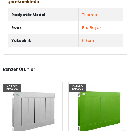
gerekmektedir.
Radyatör Modeli
Therma
Renk
Buz Beyaz
Yükseklik
60 cm.
Benzer Ürünler
KARGO
KARGO
BEDAVA
BEDAVA