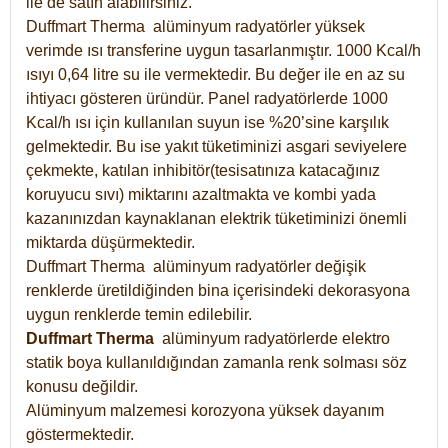
ile de satın alabilirsiniz.
Duffmart Therma alüminyum radyatörler yüksek
verimde ısı transferine uygun tasarlanmıştır. 1000 Kcal/h
ısıyı 0,64 litre su ile vermektedir. Bu değer ile en az su
ihtiyacı gösteren üründür. Panel radyatörlerde 1000
Kcal/h ısı için kullanılan suyun ise %20’sine karşılık
gelmektedir. Bu ise yakıt tüketiminizi asgari seviyelere
çekmekte, katılan inhibitör(tesisatınıza katacağınız
koruyucu sıvı) miktarını azaltmakta ve kombi yada
kazanınızdan kaynaklanan elektrik tüketiminizi önemli
miktarda düşürmektedir.
Duffmart Therma alüminyum radyatörler değişik
renklerde üretildiğinden bina içerisindeki dekorasyona
uygun renklerde temin edilebilir.
Duffmart
Therma
alüminyum radyatörlerde elektro
statik boya kullanıldığından zamanla renk solması söz
konusu değildir.
Alüminyum malzemesi korozyona yüksek dayanım
göstermektedir.