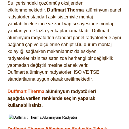
Su içerisindeki çözünmüş oksijenden
etkilenmemektedir.
Duffmart
Therma
alüminyum panel
radyatörler standart askı sistemiyle montaj
yapılabilmekte,ince ve zarif yapısı sayesinde montaj
yapılan yerde fazla yer kaplamamaktadır. Duffmart
alüminyum radyatörleri standart panel radyatörlerle aynı
bağlantı çap ve ölçülerine sahiptir.Bu durum montaj
kolaylığı sağlarken mekanlarınız da eskiyen
radyatörlerinizin tesisatınızda herhangi bir değişiklik
yapmadan değiştirilmesine olanak verir.
Duffmart alüminyum radyatörleri ISO VE TSE
standartlarına uygun olarak üretilmektedir.
Duffmart Therma
alüminyum radyatörleri
aşağıda verilen renklerde seçim yaparak
kullanabilirsiniz.
Duffmart Therma Alüminyum Radyatör Teknik