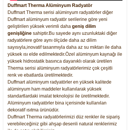
Duffmart Therma Alüminyum Radyatör
Duffmart Therma serisi alüminyum radyatörler diğer
Duffmart alüminyum radyatör serilerine göre yeni
geliştirilen yüksek verimli daha
geniş dilim
genişliğine
sahiptir.Bu sayede aynı uzunluktaki diğer
radyatörlere göre aynı ölçüde daha az dilim
sayısıyla,inovatif tasarımıyla daha az su miktarı ile daha
yüksek ısı elde edilmektedir.Özel alüminyum kaynağı ile
yüksek hidrostatik basınca dayanıklı olarak üretilen
Therma serisi alüminyum radyatörlerimiz çok çeşitli
renk ve ebatlarda üretilmektedir.
Duffmart alüminyum radyatörler en yüksek kalitede
alüminyum ham maddeler kullanılarak yüksek
standartlardaki imalat teknolojisi ile üretilmektedir.
Alüminyum radyatörler bina içerisinde kullanılan
dekoratif ısıtma ürünüdür.
Duffmart Therma radyatörlerimizi düz renkler ile sipariş
verebileceğiniz gibi ahşap desenli natural renklerimiz