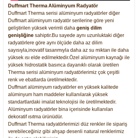
Duffmart Therma Alüminyum Radyatör
Duffmart Therma serisi alüminyum radyatörler diğer
Duffmart alüminyum radyatör serilerine göre yeni
geliştirilen yüksek verimli daha
geniş dilim
genişliğine
sahiptir.Bu sayede aynı uzunluktaki diğer
radyatörlere göre aynı ölçüde daha az dilim
sayısıyla,inovatif tasarımıyla daha az su miktarı ile daha
yüksek ısı elde edilmektedir.Özel alüminyum kaynağı ile
yüksek hidrostatik basınca dayanıklı olarak üretilen
Therma serisi alüminyum radyatörlerimiz çok çeşitli
renk ve ebatlarda üretilmektedir.
Duffmart alüminyum radyatörler en yüksek kalitede
alüminyum ham maddeler kullanılarak yüksek
standartlardaki imalat teknolojisi ile üretilmektedir.
Alüminyum radyatörler bina içerisinde kullanılan
dekoratif ısıtma ürünüdür.
Duffmart Therma radyatörlerimizi düz renkler ile sipariş
verebileceğiniz gibi ahşap desenli natural renklerimiz