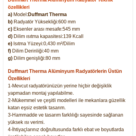
özellikleri
a)
Model:
Duffmart Therma
b)
Radyatör Yüksekliği:600 mm
c)
Eksenler arası mesafe:545 mm
d)
Dilim ısıtma kapasitesi:139 Kcall
e)
Isıtma Yüzeyi:0,430 m²/Dilim
f)
Dilim Derinliği:40 mm
g)
Dilim genişliği:80 mm
Duffmart Therma
Alüminyum Radyatörlerin Üstün
Özellikleri
1-Mevcut radyatörünüzün yerine hiçbir değişiklik
yapmadan montaj yapılabilme.
2-Mükemmel ve çeşitli modelleri ile mekanlara güzellik
katan eşsiz estetik tasarım.
3-Hammadde ve tasarım farklılığı sayesinde sağlanan
yüksek ısı verimi.
4-İhtiyaçlarınız doğrultusunda farklı ebat ve boyutlarda