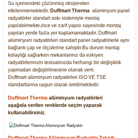
Su içerisindeki çözünmüş oksijenden
etkilenmemektedir.
Duffmart
Therma
alüminyum panel
radyatörler standart askı sistemiyle montaj
yapılabilmekte,ince ve zarif yapısı sayesinde montaj
yapılan yerde fazla yer kaplamamaktadır. Duffmart
alüminyum radyatörleri standart panel radyatörlerle aynı
bağlantı çap ve ölçülerine sahiptir.Bu durum montaj
kolaylığı sağlarken mekanlarınız da eskiyen
radyatörlerinizin tesisatınızda herhangi bir değişiklik
yapmadan değiştirilmesine olanak verir.
Duffmart alüminyum radyatörleri ISO VE TSE
standartlarına uygun olarak üretilmektedir.
Duffmart Therma
alüminyum radyatörleri
aşağıda verilen renklerde seçim yaparak
kullanabilirsiniz.
Duffmart Therma Alüminyum Radyatör Teknik