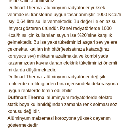
ile de satın alabilirsiniz.
Duffmart Therma alüminyum radyatörler yüksek
verimde ısı transferine uygun tasarlanmıştır. 1000 Kcal/h
ısıyı 0,64 litre su ile vermektedir. Bu değer ile en az su
ihtiyacı gösteren üründür. Panel radyatörlerde 1000
Kcal/h ısı için kullanılan suyun ise %20’sine karşılık
gelmektedir. Bu ise yakıt tüketiminizi asgari seviyelere
çekmekte, katılan inhibitör(tesisatınıza katacağınız
koruyucu sıvı) miktarını azaltmakta ve kombi yada
kazanınızdan kaynaklanan elektrik tüketiminizi önemli
miktarda düşürmektedir.
Duffmart Therma alüminyum radyatörler değişik
renklerde üretildiğinden bina içerisindeki dekorasyona
uygun renklerde temin edilebilir.
Duffmart
Therma
alüminyum radyatörlerde elektro
statik boya kullanıldığından zamanla renk solması söz
konusu değildir.
Alüminyum malzemesi korozyona yüksek dayanım
göstermektedir.