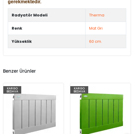
gerekmektedir.
Radyatör Modeli
Therma
Renk
Mat Gri
Yükseklik
60 cm.
Benzer Ürünler
KARGO
KARGO
BEDAVA
BEDAVA