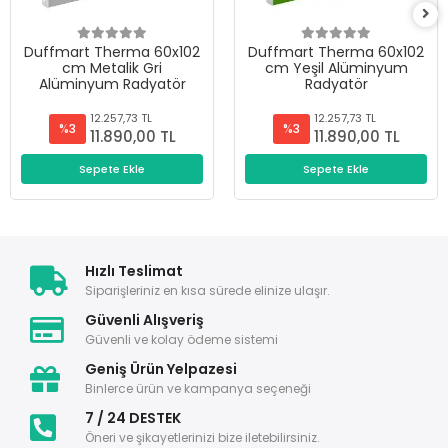
Duffmart Therma 60x102
Duffmart Therma 60x102
cm Metalik Gri
cm Yeşil Alüminyum
Alüminyum Radyatör
Radyatör
12.257,73 TL
12.257,73 TL
%3
%3
11.890,00 TL
11.890,00 TL
Sepete Ekle
Sepete Ekle
Hızlı Teslimat
Siparişleriniz en kısa sürede elinize ulaşır.
Güvenli Alışveriş
Güvenli ve kolay ödeme sistemi
Geniş Ürün Yelpazesi
Binlerce ürün ve kampanya seçeneği
7 / 24 DESTEK
Öneri ve şikayetlerinizi bize iletebilirsiniz.