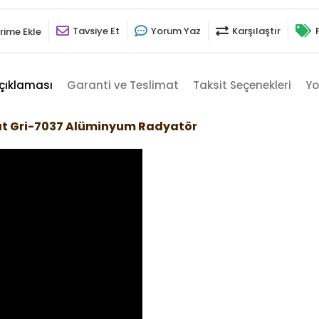
Tavsiye Et
Yorum Yaz
Karşılaştır
rime Ekle
çıklaması
Garanti ve Teslimat
Taksit Seçenekleri
Yo
at Gri-7037 Alüminyum Radyatör