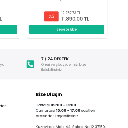
12.257,73 TL
%3
L
11.890,00 TL
Sepete Ekle
i
7 / 24 DESTEK
nya
Öneri ve şikayetlerinizi bize
iletebilirsiniz.
Bize Ulaşın
Haftaiçi
09:00 - 18:00
ler
Cumartesi
10:00 - 17:00
saatleri
arasında ulaşabilirsiniz.
Kuzeykent Mah. 44. Sokak No:12 37150,