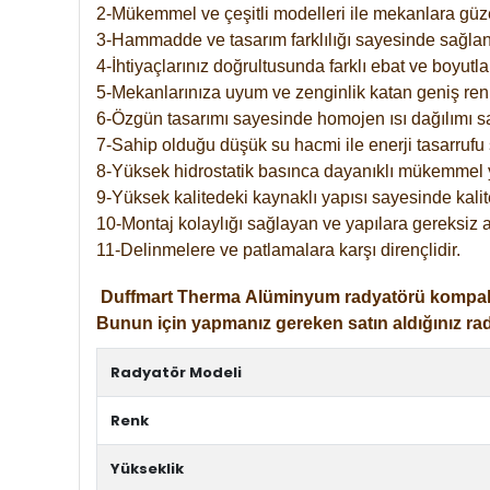
2-Mükemmel ve çeşitli modelleri ile mekanlara güzel
3-Hammadde ve tasarım farklılığı sayesinde sağlan
4-İhtiyaçlarınız doğrultusunda farklı ebat ve boyutla
5-Mekanlarınıza uyum ve zenginlik katan geniş renk 
6-Özgün tasarımı sayesinde homojen ısı dağılımı s
7-Sahip olduğu düşük su hacmi ile enerji tasarrufu 
8-Yüksek hidrostatik basınca dayanıklı mükemmel 
9-Yüksek kalitedeki kaynaklı yapısı sayesinde kalit
10-Montaj kolaylığı sağlayan ve yapılara gereksiz a
11-Delinmelere ve patlamalara karşı dirençlidir.
Duffmart
Therma
Alüminyum radyatörü kompakt gir
Bunun için yapmanız gereken satın aldığınız ra
Radyatör Modeli
Renk
Yükseklik