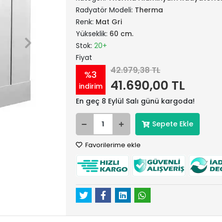
Radyatör Modeli:
Therma
Renk:
Mat Gri
Yükseklik:
60 cm.
Stok:
20+
Fiyat
42.979,38 TL
%3
41.690,00 TL
indirim
En geç 8 Eylül Salı günü kargoda!
Sepete Ekle
Favorilerime ekle