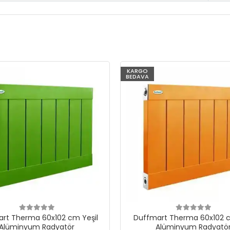
KARGO
BEDAVA
rt Therma 60x102 cm Yeşil
Duffmart Therma 60x102 c
Alüminyum Radyatör
Alüminyum Radyatö