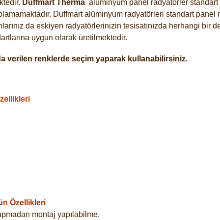
tedir.
Duffmart
Therma
alüminyum panel radyatörler standart a
plamamaktadır. Duffmart alüminyum radyatörleri standart panel ra
arınız da eskiyen radyatörlerinizin tesisatınızda herhangi bir d
tlarına uygun olarak üretilmektedir.
 verilen renklerde seçim yaparak kullanabilirsiniz.
llikleri
 Özellikleri
yapmadan montaj yapılabilme.