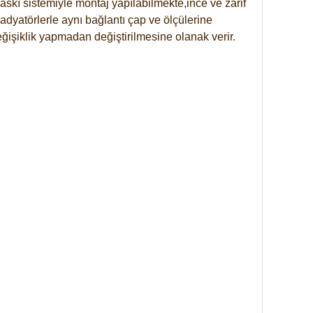
skı sistemiyle montaj yapılabilmekte,ince ve zarif
dyatörlerle aynı bağlantı çap ve ölçülerine
eğişiklik yapmadan değiştirilmesine olanak verir.