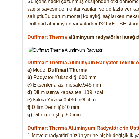
Su içerisindeki çözünmüş oksijenden etkilenmemek
yapısı sayesinde montaj yapılan yerde fazla yer ka
sahiptir.Bu durum montaj kolaylığı sağlarken mekanl
Duffmart alüminyum radyatörleri ISO VE TSE standar
Duffmart Therma
alüminyum radyatörleri aşağıda
Duffmart Therma Alüminyum Radyatör Teknik öze
a)
Model:
Duffmart Therma
b)
Radyatör Yüksekliği:600 mm
c)
Eksenler arası mesafe:545 mm
d)
Dilim ısıtma kapasitesi:139 Kcall
e)
Isıtma Yüzeyi:0,430 m²/Dilim
f)
Dilim Derinliği:40 mm
g)
Dilim genişliği:80 mm
Duffmart Therma
Alüminyum Radyatörlerin Üstün
1-Mevcut radyatörünüzün yerine hiçbir değişiklik 