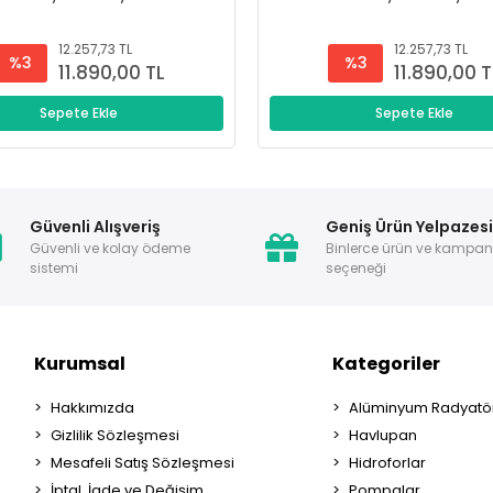
12.257,73 TL
12.257,73 TL
%3
%3
11.890,00 TL
11.890,00 T
Sepete Ekle
Sepete Ekle
Güvenli Alışveriş
Geniş Ürün Yelpazes
Güvenli ve kolay ödeme
Binlerce ürün ve kampa
sistemi
seçeneği
Kurumsal
Kategoriler
Hakkımızda
Alüminyum Radyatör
Gizlilik Sözleşmesi
Havlupan
Mesafeli Satış Sözleşmesi
Hidroforlar
İptal, İade ve Değişim
Pompalar