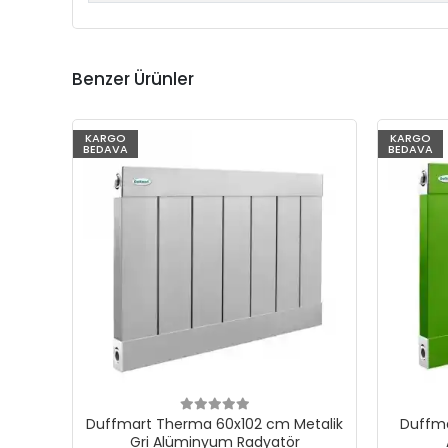
Benzer Ürünler
KARGO
KARGO
BEDAVA
BEDAVA
Duffmart Therma 60x102 cm Metalik
Duffma
Gri Alüminyum Radyatör