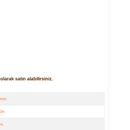
arak satın alabilirsiniz.
rma
Gri
m.