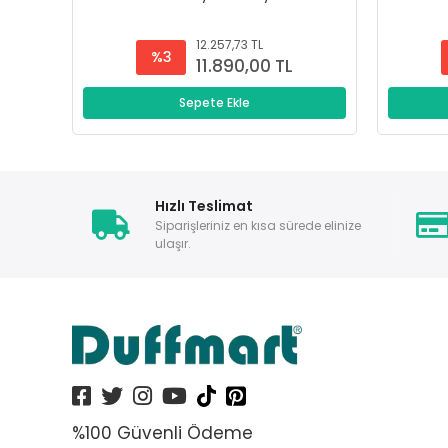
12.257,73 TL
%3
11.890,00 TL
Sepete Ekle
Hızlı Teslimat
Siparişleriniz en kısa sürede elinize
ulaşır.
%100 Güvenli Ödeme