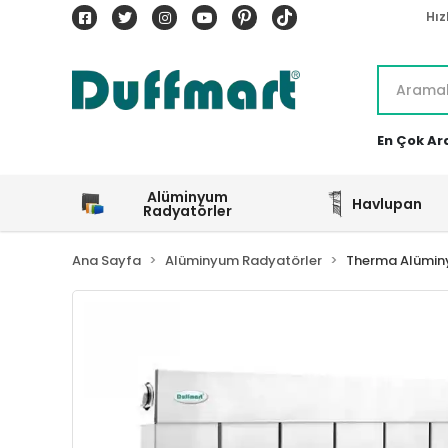
Hız
En Çok Ar
Alüminyum
Havlupan
Radyatörler
Ana Sayfa
Alüminyum Radyatörler
Therma Alümin