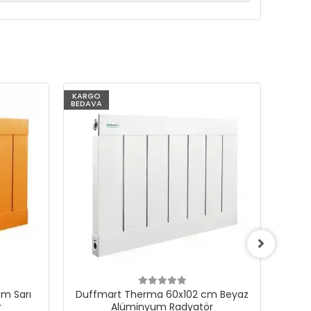
KARGO
KARG
BEDAVA
BEDAV
m Sarı
Duffmart Therma 60x102 cm Beyaz
Du
r
Alüminyum Radyatör