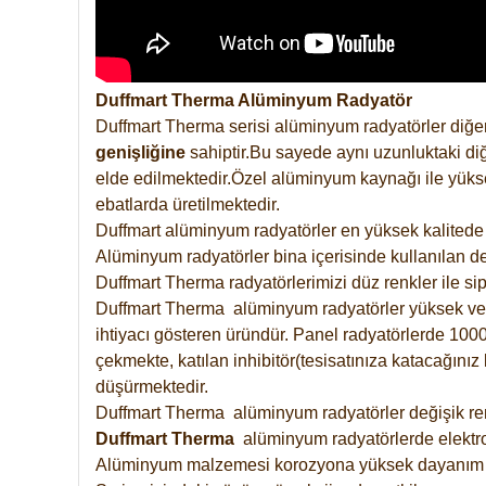
Duffmart Therma Alüminyum Radyatör
Duffmart Therma serisi alüminyum radyatörler diğer
genişliğine
sahiptir.Bu sayede aynı uzunluktaki diğ
elde edilmektedir.Özel alüminyum kaynağı ile yüksek
ebatlarda üretilmektedir.
Duffmart alüminyum radyatörler en yüksek kalitede 
Alüminyum radyatörler bina içerisinde kullanılan de
Duffmart Therma radyatörlerimizi düz renkler ile sipa
Duffmart Therma alüminyum radyatörler yüksek verimd
ihtiyacı gösteren üründür. Panel radyatörlerde 1000 
çekmekte, katılan inhibitör(tesisatınıza katacağını
düşürmektedir.
Duffmart Therma alüminyum radyatörler değişik renk
Duffmart
Therma
alüminyum radyatörlerde elektro
Alüminyum malzemesi korozyona yüksek dayanım 