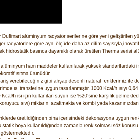
 Duffmart alüminyum radyatör serilerine göre yeni geliştirilen 
er radyatörlere göre aynı ölçüde daha az dilim sayısıyla,inovatif
 hidrostatik basınca dayanıklı olarak üretilen Therma serisi al
alüminyum ham maddeler kullanılarak yüksek standartlardaki imal
koratif ısıtma ürünüdür.
riş verebileceğiniz gibi ahşap desenli natural renklerimiz ile de 
e ısı transferine uygun tasarlanmıştır. 1000 Kcal/h ısıyı 0,64 li
Kcal/h ısı için kullanılan suyun ise %20’sine karşılık gelmektedir
z koruyucu sıvı) miktarını azaltmakta ve kombi yada kazanınızdan
lerde üretildiğinden bina içerisindeki dekorasyona uygun renkle
 statik boya kullanıldığından zamanla renk solması söz konusu d
göstermektedir.