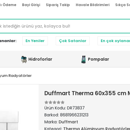
lı Ödeme
Bayi Girişi
Sipariş Takip
Havale Bildirimleri
Sıkça S
ananlar:
En Yeniler
Çok Satanlar
En çok oylana
Hidroforlar
Pompalar
yum Radyatörler
Duffmart Therma 60x355 cm M
Ürün Kodu:
DR73837
Barkod:
8681966231213
Marka:
Duffmart
Kategori:
Therma Alüminyum Radyatörle