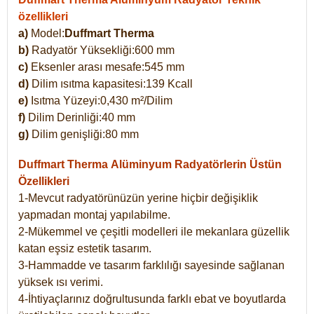
özellikleri
a)
Model:
Duffmart Therma
b)
Radyatör Yüksekliği:600 mm
c)
Eksenler arası mesafe:545 mm
d)
Dilim ısıtma kapasitesi:139 Kcall
e)
Isıtma Yüzeyi:0,430 m²/Dilim
f)
Dilim Derinliği:40 mm
g)
Dilim genişliği:80 mm
Duffmart Therma
Alüminyum Radyatörlerin Üstün
Özellikleri
1-Mevcut radyatörünüzün yerine hiçbir değişiklik
yapmadan montaj yapılabilme.
2-Mükemmel ve çeşitli modelleri ile mekanlara güzellik
katan eşsiz estetik tasarım.
3-Hammadde ve tasarım farklılığı sayesinde sağlanan
yüksek ısı verimi.
4-İhtiyaçlarınız doğrultusunda farklı ebat ve boyutlarda