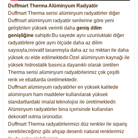
Duffmart Therma Alüminyum Radyatör
Duffmart Therma serisi alüminyum radyatörler diğer
Duffmart alüminyum radyatör serilerine göre yeni
geliştirilen yüksek verimli daha
geniş dilim
genişliğine
sahiptir.Bu sayede aynı uzunluktaki diğer
radyatörlere göre aynı ölçüde daha az dilim
sayısıyla,inovatif tasarımıyla daha az su miktarı ile daha
yüksek ısı elde edilmektedir.Özel alüminyum kaynağı ile
yüksek hidrostatik basınca dayanıklı olarak üretilen
Therma serisi alüminyum radyatörlerimiz çok çeşitli
renk ve ebatlarda üretilmektedir.
Duffmart alüminyum radyatörler en yüksek kalitede
alüminyum ham maddeler kullanılarak yüksek
standartlardaki imalat teknolojisi ile üretilmektedir.
Alüminyum radyatörler bina içerisinde kullanılan
dekoratif ısıtma ürünüdür.
Duffmart Therma radyatörlerimizi düz renkler ile sipariş
verebileceğiniz gibi ahşap desenli natural renklerimiz