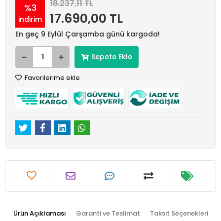
18.237,11 TL
%3
17.690,00 TL
indirim
En geç 9 Eylül Çarşamba günü kargoda!
Sepete Ekle
Favorilerime ekle
Ürün Açıklaması
Garanti ve Teslimat
Taksit Seçenekleri