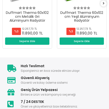
Duffmart Therma 60x102
Duffmart Therma 60x102
cm Metalik Gri
cm Yeşil Alüminyum
Alüminyum Radyatör
Radyatör
12.257,73 TL
12.257,73 TL
%3
%3
11.890,00 TL
11.890,00 TL
Sepete Ekle
Sepete Ekle
Hızlı Teslimat
Siparişleriniz en kısa sürede elinize ulaşır.
Güvenli Alışveriş
Güvenli ve kolay ödeme sistemi
Geniş Ürün Yelpazesi
Binlerce ürün ve kampanya seçeneği
7 / 24 DESTEK
Öneri ve şikayetlerinizi bize iletebilirsiniz.