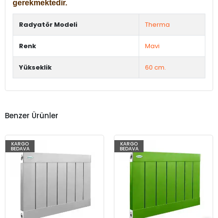
gerekmektedir.
Radyatör Modeli
Therma
Renk
Mavi
Yükseklik
60 cm.
Benzer Ürünler
KARGO
KARGO
BEDAVA
BEDAVA