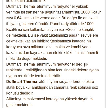
ile de satın alabilirsiniz.
Duffmart Therma alüminyum radyatörler yüksek
verimde ısı transferine uygun tasarlanmıştır. 1000 Kcal/h
ısıyı 0,64 litre su ile vermektedir. Bu değer ile en az su
ihtiyacı gösteren üründür. Panel radyatörlerde 1000
Kcal/h ısı için kullanılan suyun ise %20’sine karşılık
gelmektedir. Bu ise yakıt tüketiminizi asgari seviyelere
çekmekte, katılan inhibitör(tesisatınıza katacağınız
koruyucu sıvı) miktarını azaltmakta ve kombi yada
kazanınızdan kaynaklanan elektrik tüketiminizi önemli
miktarda düşürmektedir.
Duffmart Therma alüminyum radyatörler değişik
renklerde üretildiğinden bina içerisindeki dekorasyona
uygun renklerde temin edilebilir.
Duffmart
Therma
alüminyum radyatörlerde elektro
statik boya kullanıldığından zamanla renk solması söz
konusu değildir.
Alüminyum malzemesi korozyona yüksek dayanım
göstermektedir.