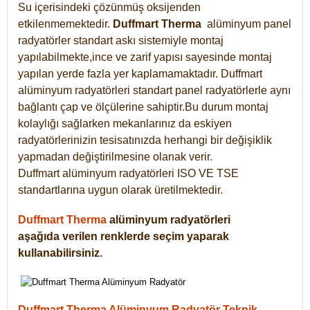
Su içerisindeki çözünmüş oksijenden
etkilenmemektedir.
Duffmart
Therma
alüminyum panel
radyatörler standart askı sistemiyle montaj
yapılabilmekte,ince ve zarif yapısı sayesinde montaj
yapılan yerde fazla yer kaplamamaktadır. Duffmart
alüminyum radyatörleri standart panel radyatörlerle aynı
bağlantı çap ve ölçülerine sahiptir.Bu durum montaj
kolaylığı sağlarken mekanlarınız da eskiyen
radyatörlerinizin tesisatınızda herhangi bir değişiklik
yapmadan değiştirilmesine olanak verir.
Duffmart alüminyum radyatörleri ISO VE TSE
standartlarına uygun olarak üretilmektedir.
Duffmart Therma
alüminyum radyatörleri
aşağıda verilen renklerde seçim yaparak
kullanabilirsiniz.
Duffmart Therma Alüminyum Radyatör Teknik