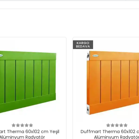
KARGO
BEDAVA
rt Therma 60x102 cm Yeşil
Duffmart Therma 60x102 c
Alüminyum Radyatör
Alüminyum Radyatö