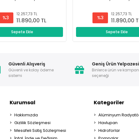
12.257,73 TL
12.257,73 TL
%3
%3
11.890,00 TL
11.890,00 T
Sepete Ekle
Sepete Ekle
Güvenli Alışveriş
Geniş Ürün Yelpazes
Güvenli ve kolay ödeme
Binlerce ürün ve kampa
sistemi
seçeneği
Kurumsal
Kategoriler
Hakkımızda
Alüminyum Radyatör
Gizlilik Sözleşmesi
Havlupan
Mesafeli Satış Sözleşmesi
Hidroforlar
İptal, İade ve Değişim
Pompalar