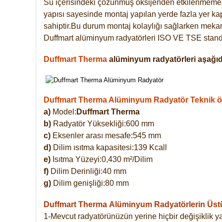
Su içerisindeki çözünmüş oksijenden etkilenmemek
yapısı sayesinde montaj yapılan yerde fazla yer ka
sahiptir.Bu durum montaj kolaylığı sağlarken mekanl
Duffmart alüminyum radyatörleri ISO VE TSE standar
Duffmart Therma
alüminyum radyatörleri aşağıda
Duffmart Therma Alüminyum Radyatör Teknik öze
a)
Model:
Duffmart Therma
b)
Radyatör Yüksekliği:600 mm
c)
Eksenler arası mesafe:545 mm
d)
Dilim ısıtma kapasitesi:139 Kcall
e)
Isıtma Yüzeyi:0,430 m²/Dilim
f)
Dilim Derinliği:40 mm
g)
Dilim genişliği:80 mm
Duffmart Therma
Alüminyum Radyatörlerin Üstün
1-Mevcut radyatörünüzün yerine hiçbir değişiklik 