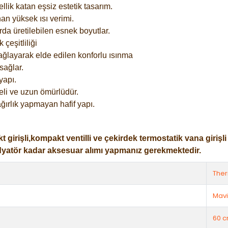
lik katan eşsiz estetik tasarım.
an yüksek ısı verimi.
rda üretilebilen esnek boyutlar.
çeşitliliği
ağlayarak elde edilen konforlu ısınma
sağlar.
yapı.
eli ve uzun ömürlüdür.
ğırlık yapmayan hafif yapı.
işli,kompakt ventilli ve çekirdek termostatik vana girişli ol
dyatör kadar aksesuar alımı yapmanız gerekmektedir.
The
Mavi
60 c