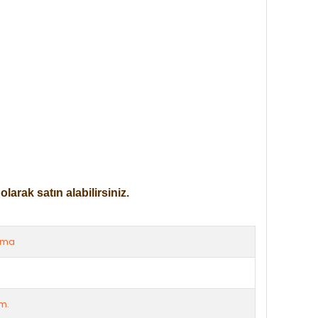
arak satın alabilirsiniz.
rma
m.