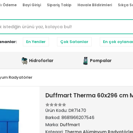
lı Ödeme
Bayi Girişi
Sipariş Takip
Havale Bildirimleri
Sıkça S
ananlar:
En Yeniler
Çok Satanlar
En çok oylana
Hidroforlar
Pompalar
yum Radyatörler
Duffmart Therma 60x296 cm 
Ürün Kodu:
DR71470
Barkod:
8681966207546
Marka:
Duffmart
Kategori:
Therma Alüminyum Radyatörle