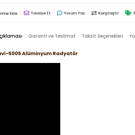
Tavsiye Et
Yorum Yaz
Karşılaştır
rime Ekle
çıklaması
Garanti ve Teslimat
Taksit Seçenekleri
Yo
Mavi-5005 Alüminyum Radyatör