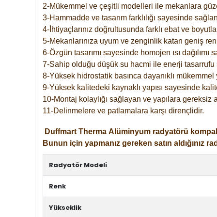
2-Mükemmel ve çeşitli modelleri ile mekanlara güzel
3-Hammadde ve tasarım farklılığı sayesinde sağlan
4-İhtiyaçlarınız doğrultusunda farklı ebat ve boyutla
5-Mekanlarınıza uyum ve zenginlik katan geniş renk 
6-Özgün tasarımı sayesinde homojen ısı dağılımı s
7-Sahip olduğu düşük su hacmi ile enerji tasarrufu 
8-Yüksek hidrostatik basınca dayanıklı mükemmel 
9-Yüksek kalitedeki kaynaklı yapısı sayesinde kalit
10-Montaj kolaylığı sağlayan ve yapılara gereksiz a
11-Delinmelere ve patlamalara karşı dirençlidir.
Duffmart
Therma
Alüminyum radyatörü kompakt gir
Bunun için yapmanız gereken satın aldığınız ra
Radyatör Modeli
Renk
Yükseklik