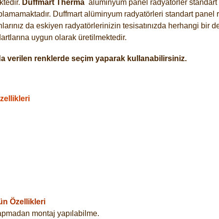
tedir.
Duffmart
Therma
alüminyum panel radyatörler standart a
plamamaktadır. Duffmart alüminyum radyatörleri standart panel ra
arınız da eskiyen radyatörlerinizin tesisatınızda herhangi bir d
tlarına uygun olarak üretilmektedir.
 verilen renklerde seçim yaparak kullanabilirsiniz.
llikleri
 Özellikleri
yapmadan montaj yapılabilme.