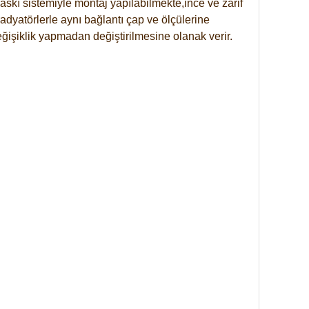
skı sistemiyle montaj yapılabilmekte,ince ve zarif
dyatörlerle aynı bağlantı çap ve ölçülerine
eğişiklik yapmadan değiştirilmesine olanak verir.