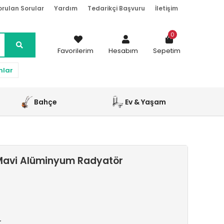
orulan Sorular
Yardım
Tedarikçi Başvuru
İletişim
0
Favorilerim
Hesabım
Sepetim
nlar
Bahçe
Ev & Yaşam
Mavi Alüminyum Radyatör
r