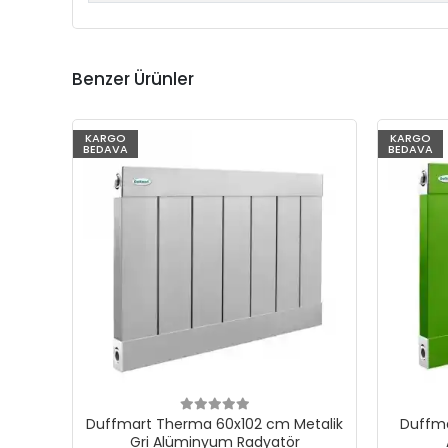
Benzer Ürünler
KARGO
KARGO
BEDAVA
BEDAVA
Duffmart Therma 60x102 cm Metalik
Duffma
Gri Alüminyum Radyatör