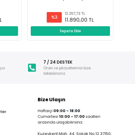
12.257,73 TL
%3
L
11.890,00 TL
Sepete Ekle
i
7 / 24 DESTEK
nya
Öneri ve şikayetlerinizi bize
iletebilirsiniz.
Bize Ulaşın
Haftaiçi
09:00 - 18:00
ler
Cumartesi
10:00 - 17:00
saatleri
arasında ulaşabilirsiniz.
Kuzeykent Mah. 44. Sokak No:12 37150,