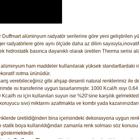
 Duffmart alüminyum radyatör serilerine göre yeni geliştirilen 
er radyatörlere göre aynı ölçüde daha az dilim sayısıyla,inovatif
 hidrostatik basınca dayanıklı olarak üretilen Therma serisi al
alüminyum ham maddeler kullanılarak yüksek standartlardaki imal
koratif ısıtma ürünüdür.
riş verebileceğiniz gibi ahşap desenli natural renklerimiz ile de 
e ısı transferine uygun tasarlanmıştır. 1000 Kcal/h ısıyı 0,64 li
Kcal/h ısı için kullanılan suyun ise %20’sine karşılık gelmektedir
z koruyucu sıvı) miktarını azaltmakta ve kombi yada kazanınızdan
lerde üretildiğinden bina içerisindeki dekorasyona uygun renkle
 statik boya kullanıldığından zamanla renk solması söz konusu d
göstermektedir.