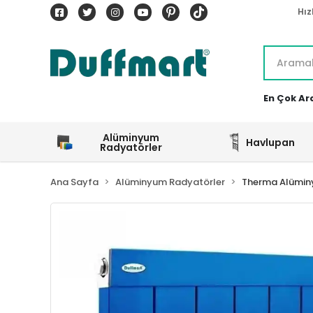
Hız
En Çok Ar
Alüminyum
Havlupan
Radyatörler
Ana Sayfa
Alüminyum Radyatörler
Therma Alümin