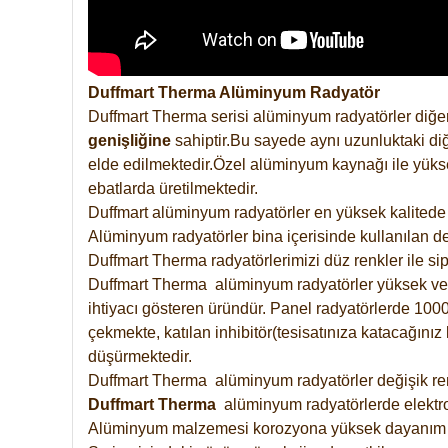
Duffmart Therma Alüminyum Radyatör
Duffmart Therma serisi alüminyum radyatörler diğer
genişliğine
sahiptir.Bu sayede aynı uzunluktaki diğ
elde edilmektedir.Özel alüminyum kaynağı ile yüksek
ebatlarda üretilmektedir.
Duffmart alüminyum radyatörler en yüksek kalitede 
Alüminyum radyatörler bina içerisinde kullanılan de
Duffmart Therma radyatörlerimizi düz renkler ile sipa
Duffmart Therma alüminyum radyatörler yüksek verimd
ihtiyacı gösteren üründür. Panel radyatörlerde 1000 
çekmekte, katılan inhibitör(tesisatınıza katacağını
düşürmektedir.
Duffmart Therma alüminyum radyatörler değişik renk
Duffmart
Therma
alüminyum radyatörlerde elektro
Alüminyum malzemesi korozyona yüksek dayanım 