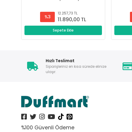
12.257,73 TL
%3
11.890,00 TL
Sepete Ekle
Hızlı Teslimat
Siparişleriniz en kısa sürede elinize
ulaşır.
%100 Güvenli Ödeme