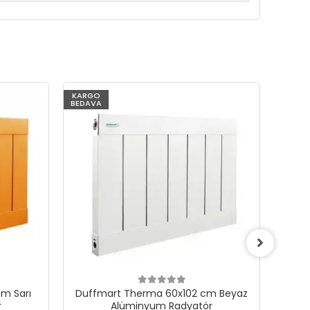
KARGO
KARG
BEDAVA
BEDAV
m Sarı
Duffmart Therma 60x102 cm Beyaz
Du
r
Alüminyum Radyatör