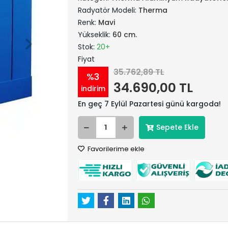
Radyatör Modeli:
Therma
Renk:
Mavi
Yükseklik:
60 cm.
Stok:
20+
Fiyat
35.762,89 TL
%3
34.690,00 TL
indirim
En geç 7 Eylül Pazartesi günü kargoda!
Sepete Ekle
Favorilerime ekle