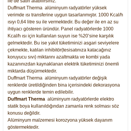
ile de satın alabilirsiniz.
Duffmart Therma alüminyum radyatörler yüksek
verimde ısı transferine uygun tasarlanmıştır. 1000 Kcal/h
ısıyı 0,64 litre su ile vermektedir. Bu değer ile en az su
ihtiyacı gösteren üründür. Panel radyatörlerde 1000
Kcal/h ısı için kullanılan suyun ise %20’sine karşılık
gelmektedir. Bu ise yakıt tüketiminizi asgari seviyelere
çekmekte, katılan inhibitör(tesisatınıza katacağınız
koruyucu sıvı) miktarını azaltmakta ve kombi yada
kazanınızdan kaynaklanan elektrik tüketiminizi önemli
miktarda düşürmektedir.
Duffmart Therma alüminyum radyatörler değişik
renklerde üretildiğinden bina içerisindeki dekorasyona
uygun renklerde temin edilebilir.
Duffmart
Therma
alüminyum radyatörlerde elektro
statik boya kullanıldığından zamanla renk solması söz
konusu değildir.
Alüminyum malzemesi korozyona yüksek dayanım
göstermektedir.