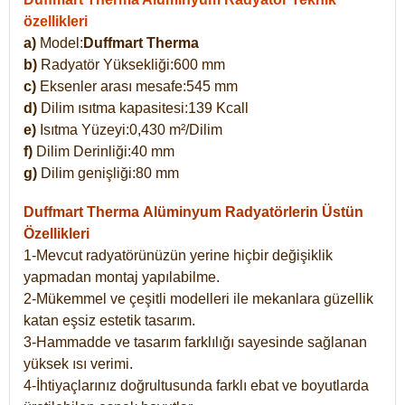
özellikleri
a)
Model:
Duffmart Therma
b)
Radyatör Yüksekliği:600 mm
c)
Eksenler arası mesafe:545 mm
d)
Dilim ısıtma kapasitesi:139 Kcall
e)
Isıtma Yüzeyi:0,430 m²/Dilim
f)
Dilim Derinliği:40 mm
g)
Dilim genişliği:80 mm
Duffmart Therma
Alüminyum Radyatörlerin Üstün
Özellikleri
1-Mevcut radyatörünüzün yerine hiçbir değişiklik
yapmadan montaj yapılabilme.
2-Mükemmel ve çeşitli modelleri ile mekanlara güzellik
katan eşsiz estetik tasarım.
3-Hammadde ve tasarım farklılığı sayesinde sağlanan
yüksek ısı verimi.
4-İhtiyaçlarınız doğrultusunda farklı ebat ve boyutlarda