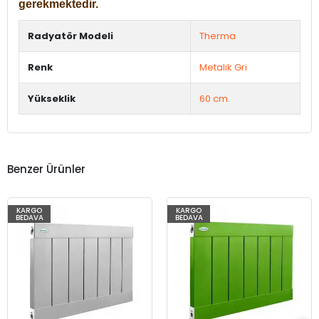
gerekmektedir.
Radyatör Modeli
Therma
Renk
Metalik Gri
Yükseklik
60 cm.
Benzer Ürünler
KARGO
KARGO
BEDAVA
BEDAVA