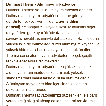
Duffmart Therma Alüminyum Radyatör
Duffmart Therma serisi alüminyum radyatörler diğer
Duffmart alüminyum radyatör serilerine göre yeni
geliştirilen yüksek verimli daha
geniş dilim
genişliğine
sahiptir.Bu sayede aynı uzunluktaki diğer
radyatörlere göre aynı ölçüde daha az dilim
sayısıyla,inovatif tasarımıyla daha az su miktarı ile daha
yüksek ısı elde edilmektedir.Özel alüminyum kaynağı ile
yüksek hidrostatik basınca dayanıklı olarak üretilen
Therma serisi alüminyum radyatörlerimiz çok çeşitli
renk ve ebatlarda üretilmektedir.
Duffmart alüminyum radyatörler en yüksek kalitede
alüminyum ham maddeler kullanılarak yüksek
standartlardaki imalat teknolojisi ile üretilmektedir.
Alüminyum radyatörler bina içerisinde kullanılan
dekoratif ısıtma ürünüdür.
Duffmart Therma radyatörlerimizi düz renkler ile sipariş
verebileceğiniz gibi ahşap desenli natural renklerimiz