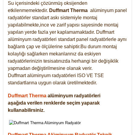
Su içerisindeki çözünmüş oksijenden
etkilenmemektedir.
Duffmart
Therma
alüminyum panel
radyatörler standart askı sistemiyle montaj
yapılabilmekte,ince ve zarif yapısı sayesinde montaj
yapılan yerde fazla yer kaplamamaktadır. Duffmart
alüminyum radyatörleri standart panel radyatörlerle aynı
bağlantı çap ve ölçülerine sahiptir.Bu durum montaj
kolaylığı sağlarken mekanlarınız da eskiyen
radyatörlerinizin tesisatınızda herhangi bir değişiklik
yapmadan değiştirilmesine olanak verir.
Duffmart alüminyum radyatörleri ISO VE TSE
standartlarına uygun olarak üretilmektedir.
Duffmart Therma
alüminyum radyatörleri
aşağıda verilen renklerde seçim yaparak
kullanabilirsiniz.
Duffmart Therma Alüminyum Radyatör Teknik