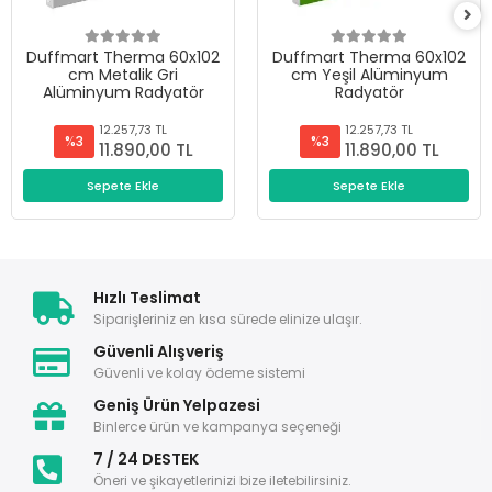
Duffmart Therma 60x102
Duffmart Therma 60x102
cm Metalik Gri
cm Yeşil Alüminyum
Alüminyum Radyatör
Radyatör
12.257,73 TL
12.257,73 TL
%3
%3
11.890,00 TL
11.890,00 TL
Sepete Ekle
Sepete Ekle
Hızlı Teslimat
Siparişleriniz en kısa sürede elinize ulaşır.
Güvenli Alışveriş
Güvenli ve kolay ödeme sistemi
Geniş Ürün Yelpazesi
Binlerce ürün ve kampanya seçeneği
7 / 24 DESTEK
Öneri ve şikayetlerinizi bize iletebilirsiniz.