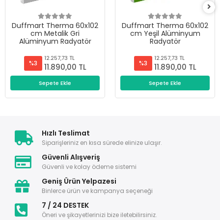
Duffmart Therma 60x102
Duffmart Therma 60x102
cm Metalik Gri
cm Yeşil Alüminyum
Alüminyum Radyatör
Radyatör
12.257,73 TL
12.257,73 TL
%3
%3
11.890,00 TL
11.890,00 TL
Sepete Ekle
Sepete Ekle
Hızlı Teslimat
Siparişleriniz en kısa sürede elinize ulaşır.
Güvenli Alışveriş
Güvenli ve kolay ödeme sistemi
Geniş Ürün Yelpazesi
Binlerce ürün ve kampanya seçeneği
7 / 24 DESTEK
Öneri ve şikayetlerinizi bize iletebilirsiniz.