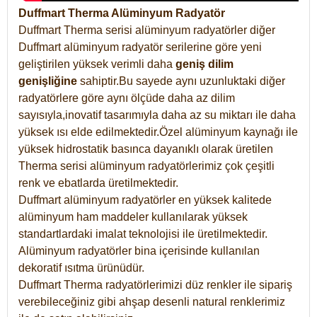
Duffmart Therma Alüminyum Radyatör
Duffmart Therma serisi alüminyum radyatörler diğer
Duffmart alüminyum radyatör serilerine göre yeni
geliştirilen yüksek verimli daha
geniş dilim
genişliğine
sahiptir.Bu sayede aynı uzunluktaki diğer
radyatörlere göre aynı ölçüde daha az dilim
sayısıyla,inovatif tasarımıyla daha az su miktarı ile daha
yüksek ısı elde edilmektedir.Özel alüminyum kaynağı ile
yüksek hidrostatik basınca dayanıklı olarak üretilen
Therma serisi alüminyum radyatörlerimiz çok çeşitli
renk ve ebatlarda üretilmektedir.
Duffmart alüminyum radyatörler en yüksek kalitede
alüminyum ham maddeler kullanılarak yüksek
standartlardaki imalat teknolojisi ile üretilmektedir.
Alüminyum radyatörler bina içerisinde kullanılan
dekoratif ısıtma ürünüdür.
Duffmart Therma radyatörlerimizi düz renkler ile sipariş
verebileceğiniz gibi ahşap desenli natural renklerimiz