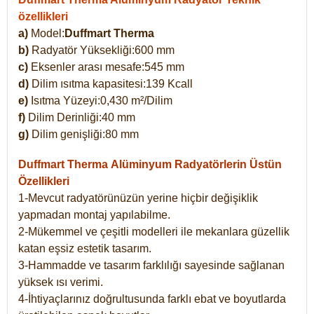
özellikleri
a)
Model:
Duffmart Therma
b)
Radyatör Yüksekliği:600 mm
c)
Eksenler arası mesafe:545 mm
d)
Dilim ısıtma kapasitesi:139 Kcall
e)
Isıtma Yüzeyi:0,430 m²/Dilim
f)
Dilim Derinliği:40 mm
g)
Dilim genişliği:80 mm
Duffmart Therma
Alüminyum Radyatörlerin Üstün
Özellikleri
1-Mevcut radyatörünüzün yerine hiçbir değişiklik
yapmadan montaj yapılabilme.
2-Mükemmel ve çeşitli modelleri ile mekanlara güzellik
katan eşsiz estetik tasarım.
3-Hammadde ve tasarım farklılığı sayesinde sağlanan
yüksek ısı verimi.
4-İhtiyaçlarınız doğrultusunda farklı ebat ve boyutlarda