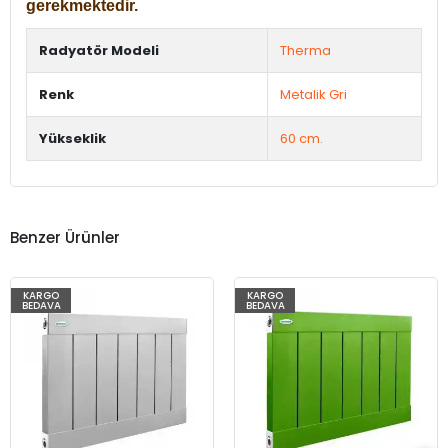
gerekmektedir.
Radyatör Modeli
Therma
Renk
Metalik Gri
Yükseklik
60 cm.
Benzer Ürünler
KARGO
KARGO
BEDAVA
BEDAVA