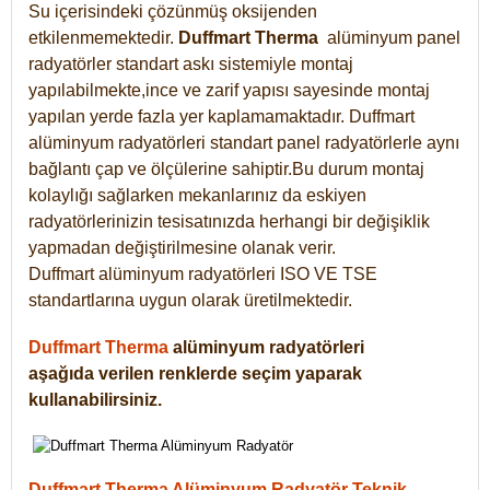
Su içerisindeki çözünmüş oksijenden
etkilenmemektedir.
Duffmart
Therma
alüminyum panel
radyatörler standart askı sistemiyle montaj
yapılabilmekte,ince ve zarif yapısı sayesinde montaj
yapılan yerde fazla yer kaplamamaktadır. Duffmart
alüminyum radyatörleri standart panel radyatörlerle aynı
bağlantı çap ve ölçülerine sahiptir.Bu durum montaj
kolaylığı sağlarken mekanlarınız da eskiyen
radyatörlerinizin tesisatınızda herhangi bir değişiklik
yapmadan değiştirilmesine olanak verir.
Duffmart alüminyum radyatörleri ISO VE TSE
standartlarına uygun olarak üretilmektedir.
Duffmart Therma
alüminyum radyatörleri
aşağıda verilen renklerde seçim yaparak
kullanabilirsiniz.
Duffmart Therma Alüminyum Radyatör Teknik