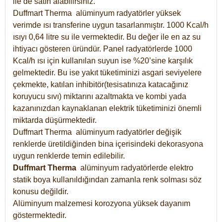
ile de satın alabilirsiniz.
Duffmart Therma alüminyum radyatörler yüksek
verimde ısı transferine uygun tasarlanmıştır. 1000 Kcal/h
ısıyı 0,64 litre su ile vermektedir. Bu değer ile en az su
ihtiyacı gösteren üründür. Panel radyatörlerde 1000
Kcal/h ısı için kullanılan suyun ise %20’sine karşılık
gelmektedir. Bu ise yakıt tüketiminizi asgari seviyelere
çekmekte, katılan inhibitör(tesisatınıza katacağınız
koruyucu sıvı) miktarını azaltmakta ve kombi yada
kazanınızdan kaynaklanan elektrik tüketiminizi önemli
miktarda düşürmektedir.
Duffmart Therma alüminyum radyatörler değişik
renklerde üretildiğinden bina içerisindeki dekorasyona
uygun renklerde temin edilebilir.
Duffmart
Therma
alüminyum radyatörlerde elektro
statik boya kullanıldığından zamanla renk solması söz
konusu değildir.
Alüminyum malzemesi korozyona yüksek dayanım
göstermektedir.