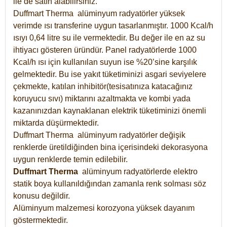
ile de satın alabilirsiniz.
Duffmart Therma alüminyum radyatörler yüksek
verimde ısı transferine uygun tasarlanmıştır. 1000 Kcal/h
ısıyı 0,64 litre su ile vermektedir. Bu değer ile en az su
ihtiyacı gösteren üründür. Panel radyatörlerde 1000
Kcal/h ısı için kullanılan suyun ise %20’sine karşılık
gelmektedir. Bu ise yakıt tüketiminizi asgari seviyelere
çekmekte, katılan inhibitör(tesisatınıza katacağınız
koruyucu sıvı) miktarını azaltmakta ve kombi yada
kazanınızdan kaynaklanan elektrik tüketiminizi önemli
miktarda düşürmektedir.
Duffmart Therma alüminyum radyatörler değişik
renklerde üretildiğinden bina içerisindeki dekorasyona
uygun renklerde temin edilebilir.
Duffmart
Therma
alüminyum radyatörlerde elektro
statik boya kullanıldığından zamanla renk solması söz
konusu değildir.
Alüminyum malzemesi korozyona yüksek dayanım
göstermektedir.