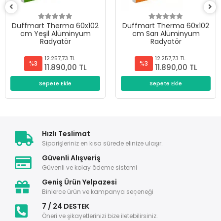
Duffmart Therma 60x102
Duffmart Therma 60x102
cm Sarı Alüminyum
cm Beyaz Alüminyum
Radyatör
Radyatör
12.257,73 TL
12.257,73 TL
%3
%3
11.890,00 TL
11.890,00 TL
Sepete Ekle
Sepete Ekle
Hızlı Teslimat
Siparişleriniz en kısa sürede elinize ulaşır.
Güvenli Alışveriş
Güvenli ve kolay ödeme sistemi
Geniş Ürün Yelpazesi
Binlerce ürün ve kampanya seçeneği
7 / 24 DESTEK
Öneri ve şikayetlerinizi bize iletebilirsiniz.