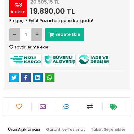
20.505,15 TL
%3
19.890,00 TL
indirim
En geç 7 Eylül Pazartesi günü kargoda!
Sepete Ekle
Favorilerime ekle
Ürün Açıklaması
Garanti ve Teslimat
Taksit Seçenekleri