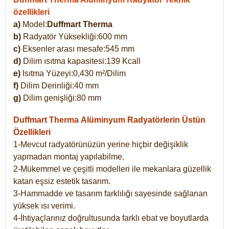
özellikleri
a)
Model:
Duffmart Therma
b)
Radyatör Yüksekliği:600 mm
c)
Eksenler arası mesafe:545 mm
d)
Dilim ısıtma kapasitesi:139 Kcall
e)
Isıtma Yüzeyi:0,430 m²/Dilim
f)
Dilim Derinliği:40 mm
g)
Dilim genişliği:80 mm
Duffmart Therma
Alüminyum Radyatörlerin Üstün
Özellikleri
1-Mevcut radyatörünüzün yerine hiçbir değişiklik
yapmadan montaj yapılabilme.
2-Mükemmel ve çeşitli modelleri ile mekanlara güzellik
katan eşsiz estetik tasarım.
3-Hammadde ve tasarım farklılığı sayesinde sağlanan
yüksek ısı verimi.
4-İhtiyaçlarınız doğrultusunda farklı ebat ve boyutlarda