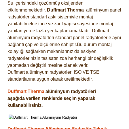
Su içerisindeki çözünmüş oksijenden
etkilenmemektedir.
Duffmart
Therma
alüminyum panel
radyatörler standart askı sistemiyle montaj
yapılabilmekte,ince ve zarif yapısı sayesinde montaj
yapılan yerde fazla yer kaplamamaktadır. Duffmart
alüminyum radyatörleri standart panel radyatörlerle aynı
bağlantı çap ve ölçülerine sahiptir.Bu durum montaj
kolaylığı sağlarken mekanlarınız da eskiyen
radyatörlerinizin tesisatınızda herhangi bir değişiklik
yapmadan değiştirilmesine olanak verir.
Duffmart alüminyum radyatörleri ISO VE TSE
standartlarına uygun olarak üretilmektedir.
Duffmart Therma
alüminyum radyatörleri
aşağıda verilen renklerde seçim yaparak
kullanabilirsiniz.
Duffmart Therma Alüminyum Radyatör Teknik