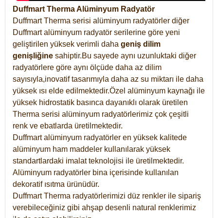
Duffmart Therma Alüminyum Radyatör
Duffmart Therma serisi alüminyum radyatörler diğer
Duffmart alüminyum radyatör serilerine göre yeni
geliştirilen yüksek verimli daha
geniş dilim
genişliğine
sahiptir.Bu sayede aynı uzunluktaki diğer
radyatörlere göre aynı ölçüde daha az dilim
sayısıyla,inovatif tasarımıyla daha az su miktarı ile daha
yüksek ısı elde edilmektedir.Özel alüminyum kaynağı ile
yüksek hidrostatik basınca dayanıklı olarak üretilen
Therma serisi alüminyum radyatörlerimiz çok çeşitli
renk ve ebatlarda üretilmektedir.
Duffmart alüminyum radyatörler en yüksek kalitede
alüminyum ham maddeler kullanılarak yüksek
standartlardaki imalat teknolojisi ile üretilmektedir.
Alüminyum radyatörler bina içerisinde kullanılan
dekoratif ısıtma ürünüdür.
Duffmart Therma radyatörlerimizi düz renkler ile sipariş
verebileceğiniz gibi ahşap desenli natural renklerimiz