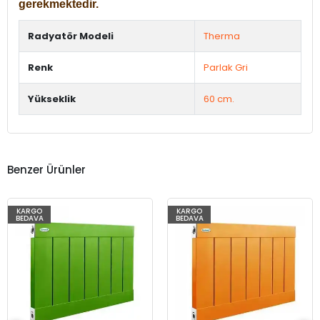
gerekmektedir.
Radyatör Modeli
Therma
Renk
Parlak Gri
Yükseklik
60 cm.
Benzer Ürünler
KARGO
KARGO
BEDAVA
BEDAVA