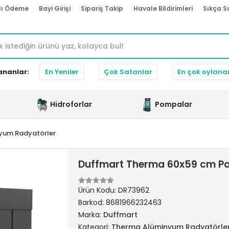
lı Ödeme
Bayi Girişi
Sipariş Takip
Havale Bildirimleri
Sıkça S
ananlar:
En Yeniler
Çok Satanlar
En çok oylana
Hidroforlar
Pompalar
yum Radyatörler
Duffmart Therma 60x59 cm Pa
Ürün Kodu:
DR73962
Barkod:
8681966232463
Marka:
Duffmart
Kategori:
Therma Alüminyum Radyatörle