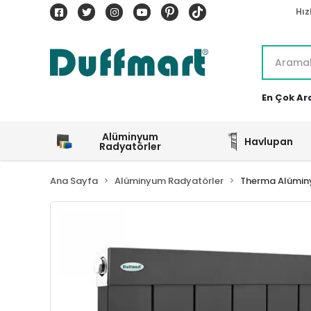
Hız
En Çok Ar
Alüminyum
Havlupan
Radyatörler
Ana Sayfa
Alüminyum Radyatörler
Therma Alümin