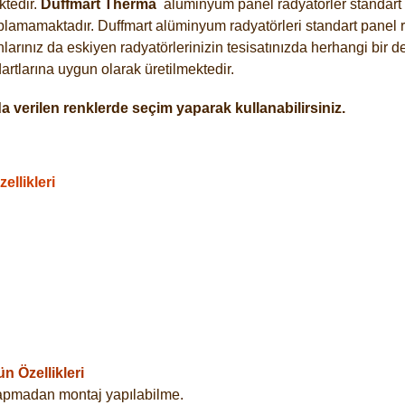
tedir.
Duffmart
Therma
alüminyum panel radyatörler standart a
plamamaktadır. Duffmart alüminyum radyatörleri standart panel ra
arınız da eskiyen radyatörlerinizin tesisatınızda herhangi bir d
tlarına uygun olarak üretilmektedir.
 verilen renklerde seçim yaparak kullanabilirsiniz.
llikleri
 Özellikleri
yapmadan montaj yapılabilme.