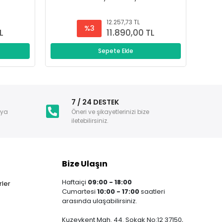
12.257,73 TL
%3
L
11.890,00 TL
Sepete Ekle
i
7 / 24 DESTEK
nya
Öneri ve şikayetlerinizi bize
iletebilirsiniz.
Bize Ulaşın
Haftaiçi
09:00 - 18:00
ler
Cumartesi
10:00 - 17:00
saatleri
arasında ulaşabilirsiniz.
Kuzeykent Mah. 44. Sokak No:12 37150,