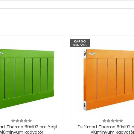
KARGO
BEDAVA
rt Therma 60x102 cm Yeşil
Duffmart Therma 60x102 c
Alüminyum Radyatör
Alüminyum Radyatö