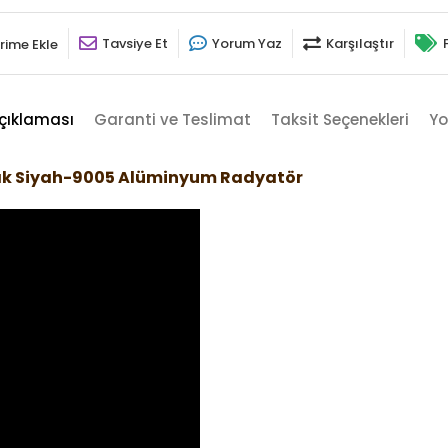
Tavsiye Et
Yorum Yaz
Karşılaştır
rime Ekle
çıklaması
Garanti ve Teslimat
Taksit Seçenekleri
Yo
lak Siyah-9005 Alüminyum Radyatör