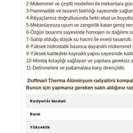
2-Mükemmel ve çeşitli modelleri ile mekanlara güzel
3-Hammadde ve tasarım farklılığı sayesinde sağlan
4-İhtiyaçlarınız doğrultusunda farklı ebat ve boyutla
5-Mekanlarınıza uyum ve zenginlik katan geniş renk 
6-Özgün tasarımı sayesinde homojen ısı dağılımı s
7-Sahip olduğu düşük su hacmi ile enerji tasarrufu 
8-Yüksek hidrostatik basınca dayanıklı mükemmel 
9-Yüksek kalitedeki kaynaklı yapısı sayesinde kalit
10-Montaj kolaylığı sağlayan ve yapılara gereksiz a
11-Delinmelere ve patlamalara karşı dirençlidir.
Duffmart
Therma
Alüminyum radyatörü kompakt gir
Bunun için yapmanız gereken satın aldığınız ra
Radyatör Modeli
Renk
Yükseklik