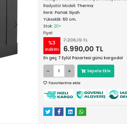
Radyatör Modeli:
Therma
Renk:
Parlak Siyah
Yükseklik:
60 cm.
Stok:
20+
Fiyat
7.206,19 TL
%3
6.990,00 TL
indirim
En geç 7 Eylül Pazartesi günü kargoda!
Sepete Ekle
Favorilerime ekle