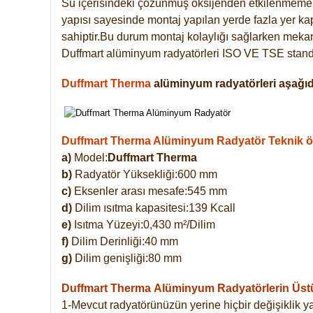
Su içerisindeki çözünmüş oksijenden etkilenmemek
yapısı sayesinde montaj yapılan yerde fazla yer ka
sahiptir.Bu durum montaj kolaylığı sağlarken mekanl
Duffmart alüminyum radyatörleri ISO VE TSE standar
Duffmart Therma
alüminyum radyatörleri aşağıda
Duffmart Therma Alüminyum Radyatör Teknik öze
a)
Model:
Duffmart Therma
b)
Radyatör Yüksekliği:600 mm
c)
Eksenler arası mesafe:545 mm
d)
Dilim ısıtma kapasitesi:139 Kcall
e)
Isıtma Yüzeyi:0,430 m²/Dilim
f)
Dilim Derinliği:40 mm
g)
Dilim genişliği:80 mm
Duffmart Therma
Alüminyum Radyatörlerin Üstün
1-Mevcut radyatörünüzün yerine hiçbir değişiklik 