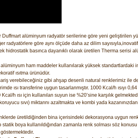
 Duffmart alüminyum radyatör serilerine göre yeni geliştirilen 
er radyatörlere göre aynı ölçüde daha az dilim sayısıyla,inovatif
 hidrostatik basınca dayanıklı olarak üretilen Therma serisi al
alüminyum ham maddeler kullanılarak yüksek standartlardaki imal
koratif ısıtma ürünüdür.
riş verebileceğiniz gibi ahşap desenli natural renklerimiz ile de 
e ısı transferine uygun tasarlanmıştır. 1000 Kcal/h ısıyı 0,64 li
Kcal/h ısı için kullanılan suyun ise %20’sine karşılık gelmektedir
z koruyucu sıvı) miktarını azaltmakta ve kombi yada kazanınızdan
lerde üretildiğinden bina içerisindeki dekorasyona uygun renkle
 statik boya kullanıldığından zamanla renk solması söz konusu d
göstermektedir.