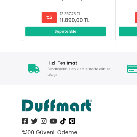
12.257,73 TL
%3
11.890,00 TL
Sepete Ekle
Hızlı Teslimat
Siparişleriniz en kısa sürede elinize
ulaşır.
%100 Güvenli Ödeme