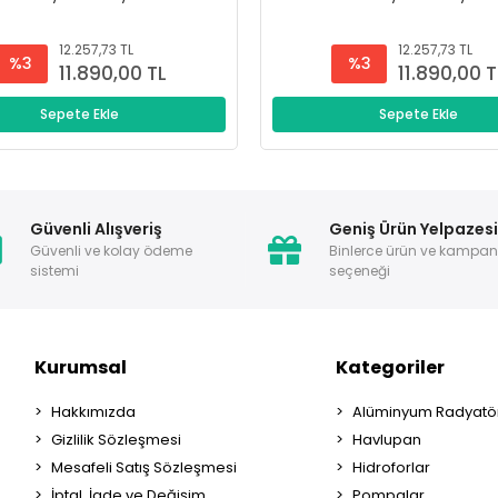
12.257,73 TL
12.257,73 TL
%3
%3
11.890,00 TL
11.890,00 T
Sepete Ekle
Sepete Ekle
Güvenli Alışveriş
Geniş Ürün Yelpazes
Güvenli ve kolay ödeme
Binlerce ürün ve kampa
sistemi
seçeneği
Kurumsal
Kategoriler
Hakkımızda
Alüminyum Radyatör
Gizlilik Sözleşmesi
Havlupan
Mesafeli Satış Sözleşmesi
Hidroforlar
İptal, İade ve Değişim
Pompalar