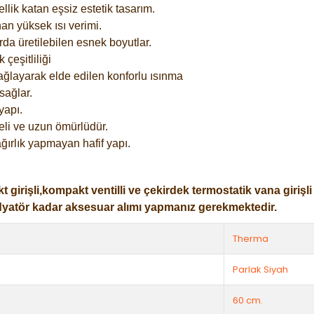
lik katan eşsiz estetik tasarım.
an yüksek ısı verimi.
rda üretilebilen esnek boyutlar.
çeşitliliği
ağlayarak elde edilen konforlu ısınma
sağlar.
yapı.
eli ve uzun ömürlüdür.
ğırlık yapmayan hafif yapı.
işli,kompakt ventilli ve çekirdek termostatik vana girişli ol
dyatör kadar aksesuar alımı yapmanız gerekmektedir.
Therma
Parlak Siyah
60 cm.