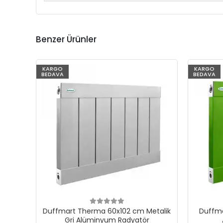
Benzer Ürünler
KARGO
KARGO
BEDAVA
BEDAVA
Duffmart Therma 60x102 cm Metalik
Duffma
Gri Alüminyum Radyatör