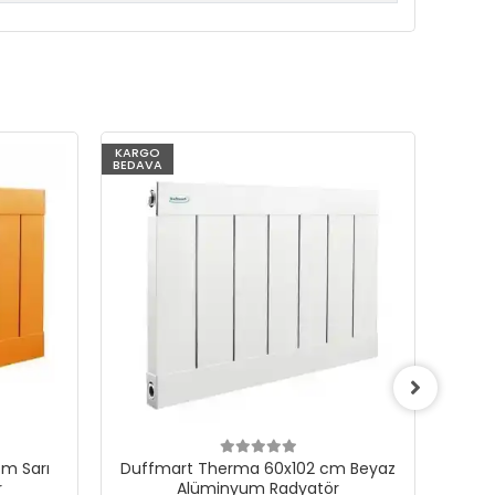
KARGO
KARG
BEDAVA
BEDAV
m Sarı
Duffmart Therma 60x102 cm Beyaz
Du
r
Alüminyum Radyatör