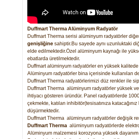
Duffmart Therma Alüminyum Radyatör
Duffmart Therma serisi alüminyum radyatörler diğer
genişliğine
sahiptir.Bu sayede aynı uzunluktaki diğ
elde edilmektedir.Özel alüminyum kaynağı ile yüksek
ebatlarda üretilmektedir.
Duffmart alüminyum radyatörler en yüksek kalitede 
Alüminyum radyatörler bina içerisinde kullanılan de
Duffmart Therma radyatörlerimizi düz renkler ile sipa
Duffmart Therma alüminyum radyatörler yüksek verimd
ihtiyacı gösteren üründür. Panel radyatörlerde 1000 
çekmekte, katılan inhibitör(tesisatınıza katacağını
düşürmektedir.
Duffmart Therma alüminyum radyatörler değişik renk
Duffmart
Therma
alüminyum radyatörlerde elektro
Alüminyum malzemesi korozyona yüksek dayanım 