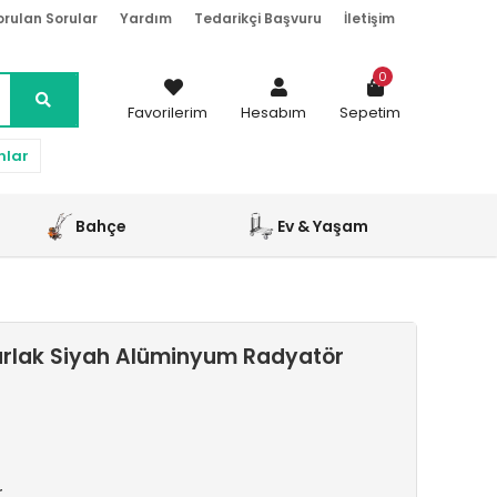
orulan Sorular
Yardım
Tedarikçi Başvuru
İletişim
0
Favorilerim
Hesabım
Sepetim
nlar
Bahçe
Ev & Yaşam
rlak Siyah Alüminyum Radyatör
r