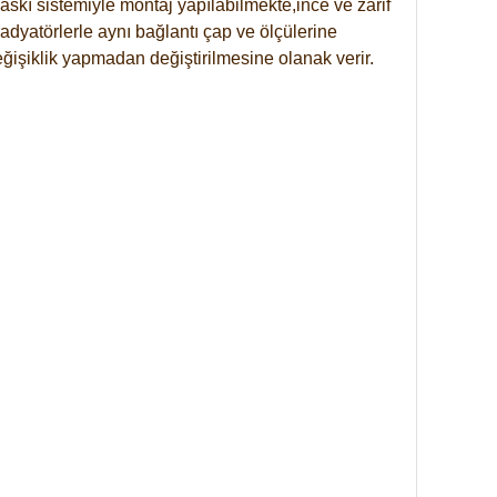
skı sistemiyle montaj yapılabilmekte,ince ve zarif
dyatörlerle aynı bağlantı çap ve ölçülerine
eğişiklik yapmadan değiştirilmesine olanak verir.