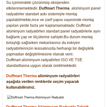
Su içerisindeki çözünmüş oksijenden
etkilenmemektedir.
Duffmart
Therma
alüminyum panel
radyatörler standart askı sistemiyle montaj
yapılabilmekte,ince ve zarif yapısı sayesinde montaj
yapılan yerde fazla yer kaplamamaktadır. Duffmart
alüminyum radyatörleri standart panel radyatörlerle aynı
bağlantı çap ve ölçülerine sahiptir.Bu durum montaj
kolaylığı sağlarken mekanlarınız da eskiyen
radyatörlerinizin tesisatınızda herhangi bir değişiklik
yapmadan değiştirilmesine olanak verir.
Duffmart alüminyum radyatörleri ISO VE TSE
standartlarına uygun olarak üretilmektedir.
Duffmart Therma
alüminyum radyatörleri
aşağıda verilen renklerde seçim yaparak
kullanabilirsiniz.
Duffmart Therma Alüminyum Radyatör Teknik