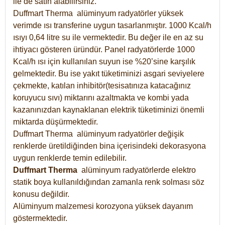
ile de satın alabilirsiniz.
Duffmart Therma alüminyum radyatörler yüksek
verimde ısı transferine uygun tasarlanmıştır. 1000 Kcal/h
ısıyı 0,64 litre su ile vermektedir. Bu değer ile en az su
ihtiyacı gösteren üründür. Panel radyatörlerde 1000
Kcal/h ısı için kullanılan suyun ise %20’sine karşılık
gelmektedir. Bu ise yakıt tüketiminizi asgari seviyelere
çekmekte, katılan inhibitör(tesisatınıza katacağınız
koruyucu sıvı) miktarını azaltmakta ve kombi yada
kazanınızdan kaynaklanan elektrik tüketiminizi önemli
miktarda düşürmektedir.
Duffmart Therma alüminyum radyatörler değişik
renklerde üretildiğinden bina içerisindeki dekorasyona
uygun renklerde temin edilebilir.
Duffmart
Therma
alüminyum radyatörlerde elektro
statik boya kullanıldığından zamanla renk solması söz
konusu değildir.
Alüminyum malzemesi korozyona yüksek dayanım
göstermektedir.