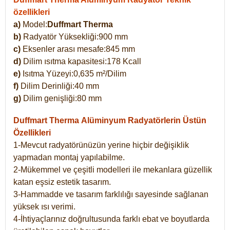
özellikleri
a)
Model:
Duffmart Therma
b)
Radyatör Yüksekliği:900 mm
c)
Eksenler arası mesafe:845 mm
d)
Dilim ısıtma kapasitesi:178 Kcall
e)
Isıtma Yüzeyi:0,635 m²/Dilim
f)
Dilim Derinliği:40 mm
g)
Dilim genişliği:80 mm
Duffmart Therma
Alüminyum Radyatörlerin Üstün
Özellikleri
1-Mevcut radyatörünüzün yerine hiçbir değişiklik
yapmadan montaj yapılabilme.
2-Mükemmel ve çeşitli modelleri ile mekanlara güzellik
katan eşsiz estetik tasarım.
3-Hammadde ve tasarım farklılığı sayesinde sağlanan
yüksek ısı verimi.
4-İhtiyaçlarınız doğrultusunda farklı ebat ve boyutlarda