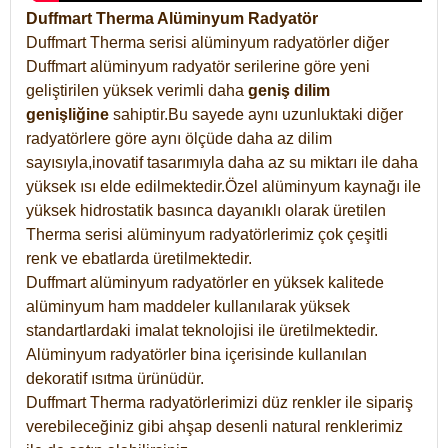
Duffmart Therma Alüminyum Radyatör
Duffmart Therma serisi alüminyum radyatörler diğer
Duffmart alüminyum radyatör serilerine göre yeni
geliştirilen yüksek verimli daha
geniş dilim
genişliğine
sahiptir.Bu sayede aynı uzunluktaki diğer
radyatörlere göre aynı ölçüde daha az dilim
sayısıyla,inovatif tasarımıyla daha az su miktarı ile daha
yüksek ısı elde edilmektedir.Özel alüminyum kaynağı ile
yüksek hidrostatik basınca dayanıklı olarak üretilen
Therma serisi alüminyum radyatörlerimiz çok çeşitli
renk ve ebatlarda üretilmektedir.
Duffmart alüminyum radyatörler en yüksek kalitede
alüminyum ham maddeler kullanılarak yüksek
standartlardaki imalat teknolojisi ile üretilmektedir.
Alüminyum radyatörler bina içerisinde kullanılan
dekoratif ısıtma ürünüdür.
Duffmart Therma radyatörlerimizi düz renkler ile sipariş
verebileceğiniz gibi ahşap desenli natural renklerimiz