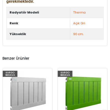
gerekmektedir.
Radyatör Modeli
Therma
Renk
Açık Gri
Yükseklik
90 cm.
Benzer Ürünler
KARGO
KARGO
BEDAVA
BEDAVA