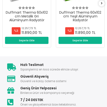
Duffmart Therma 60x102
Duffmart Therma 60x102
cm Metalik Gri
cm Yeşil Alüminyum
Alüminyum Radyatör
Radyatör
12.257,73 TL
12.257,73 TL
%3
%3
11.890,00 TL
11.890,00 TL
Sepete Ekle
Sepete Ekle
Hızlı Teslimat
Siparişleriniz en kısa sürede elinize ulaşır.
Güvenli Alışveriş
Güvenli ve kolay ödeme sistemi
Geniş Ürün Yelpazesi
Binlerce ürün ve kampanya seçeneği
7 / 24 DESTEK
Öneri ve şikayetlerinizi bize iletebilirsiniz.