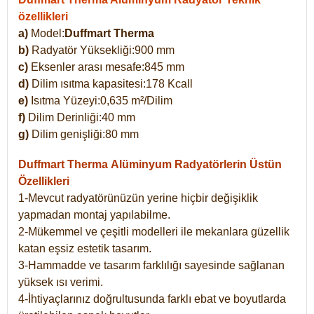
özellikleri
a)
Model:
Duffmart Therma
b)
Radyatör Yüksekliği:900 mm
c)
Eksenler arası mesafe:845 mm
d)
Dilim ısıtma kapasitesi:178 Kcall
e)
Isıtma Yüzeyi:0,635 m²/Dilim
f)
Dilim Derinliği:40 mm
g)
Dilim genişliği:80 mm
Duffmart Therma
Alüminyum Radyatörlerin Üstün
Özellikleri
1-Mevcut radyatörünüzün yerine hiçbir değişiklik
yapmadan montaj yapılabilme.
2-Mükemmel ve çeşitli modelleri ile mekanlara güzellik
katan eşsiz estetik tasarım.
3-Hammadde ve tasarım farklılığı sayesinde sağlanan
yüksek ısı verimi.
4-İhtiyaçlarınız doğrultusunda farklı ebat ve boyutlarda