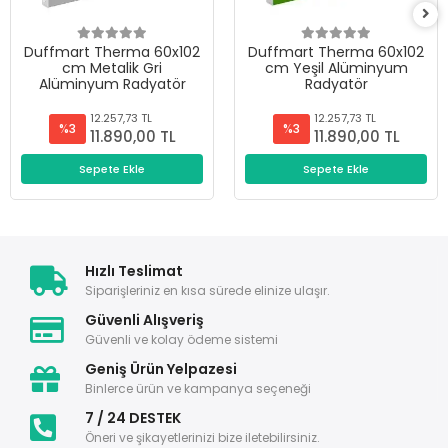
Duffmart Therma 60x102
Duffmart Therma 60x102
cm Metalik Gri
cm Yeşil Alüminyum
Alüminyum Radyatör
Radyatör
12.257,73 TL
12.257,73 TL
%3
%3
11.890,00 TL
11.890,00 TL
Sepete Ekle
Sepete Ekle
Hızlı Teslimat
Siparişleriniz en kısa sürede elinize ulaşır.
Güvenli Alışveriş
Güvenli ve kolay ödeme sistemi
Geniş Ürün Yelpazesi
Binlerce ürün ve kampanya seçeneği
7 / 24 DESTEK
Öneri ve şikayetlerinizi bize iletebilirsiniz.