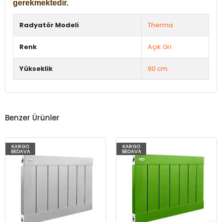
gerekmektedir.
Radyatör Modeli
Therma
Renk
Açık Gri
Yükseklik
90 cm.
Benzer Ürünler
KARGO
KARGO
BEDAVA
BEDAVA