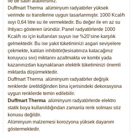
ile de satın alabilirsiniz.
Duffmart Therma alüminyum radyatörler yüksek
verimde ısı transferine uygun tasarlanmıştır. 1000 Kcal/h
ısıyı 0,64 litre su ile vermektedir. Bu değer ile en az su
ihtiyacı gösteren üründür. Panel radyatörlerde 1000
Kcal/h ısı için kullanılan suyun ise %20’sine karşılık
gelmektedir. Bu ise yakıt tüketiminizi asgari seviyelere
çekmekte, katılan inhibitör(tesisatınıza katacağınız
koruyucu sıvı) miktarını azaltmakta ve kombi yada
kazanınızdan kaynaklanan elektrik tüketiminizi önemli
miktarda düşürmektedir.
Duffmart Therma alüminyum radyatörler değişik
renklerde üretildiğinden bina içerisindeki dekorasyona
uygun renklerde temin edilebilir.
Duffmart
Therma
alüminyum radyatörlerde elektro
statik boya kullanıldığından zamanla renk solması söz
konusu değildir.
Alüminyum malzemesi korozyona yüksek dayanım
göstermektedir.