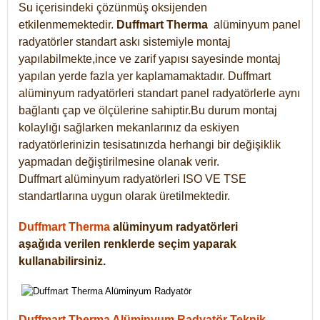
Su içerisindeki çözünmüş oksijenden
etkilenmemektedir.
Duffmart
Therma
alüminyum panel
radyatörler standart askı sistemiyle montaj
yapılabilmekte,ince ve zarif yapısı sayesinde montaj
yapılan yerde fazla yer kaplamamaktadır. Duffmart
alüminyum radyatörleri standart panel radyatörlerle aynı
bağlantı çap ve ölçülerine sahiptir.Bu durum montaj
kolaylığı sağlarken mekanlarınız da eskiyen
radyatörlerinizin tesisatınızda herhangi bir değişiklik
yapmadan değiştirilmesine olanak verir.
Duffmart alüminyum radyatörleri ISO VE TSE
standartlarına uygun olarak üretilmektedir.
Duffmart Therma
alüminyum radyatörleri
aşağıda verilen renklerde seçim yaparak
kullanabilirsiniz.
Duffmart Therma Alüminyum Radyatör Teknik