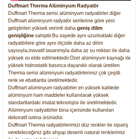
Duffmart Therma Alüminyum Radyatör
Duffmart Therma serisi alüminyum radyatörler diğer
Duffmart alüminyum radyatör serilerine göre yeni
geliştirilen yüksek verimli daha
geniş dilim
genişliğine
sahiptir.Bu sayede aynı uzunluktaki diğer
radyatörlere göre aynı ölçüde daha az dilim
sayısıyla,inovatif tasarımıyla daha az su miktarı ile daha
yüksek ısı elde edilmektedir.Özel alüminyum kaynağı ile
yüksek hidrostatik basınca dayanıklı olarak üretilen
Therma serisi alüminyum radyatörlerimiz çok çeşitli
renk ve ebatlarda üretilmektedir.
Duffmart alüminyum radyatörler en yüksek kalitede
alüminyum ham maddeler kullanılarak yüksek
standartlardaki imalat teknolojisi ile üretilmektedir.
Alüminyum radyatörler bina içerisinde kullanılan
dekoratif ısıtma ürünüdür.
Duffmart Therma radyatörlerimizi düz renkler ile sipariş
verebileceğiniz gibi ahşap desenli natural renklerimiz