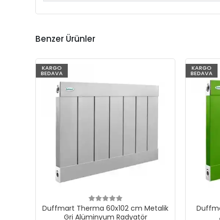
Benzer Ürünler
KARGO
KARGO
BEDAVA
BEDAVA
Duffmart Therma 60x102 cm Metalik
Duffma
Gri Alüminyum Radyatör