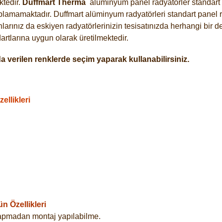
tedir.
Duffmart
Therma
alüminyum panel radyatörler standart a
plamamaktadır. Duffmart alüminyum radyatörleri standart panel ra
arınız da eskiyen radyatörlerinizin tesisatınızda herhangi bir d
tlarına uygun olarak üretilmektedir.
 verilen renklerde seçim yaparak kullanabilirsiniz.
llikleri
 Özellikleri
yapmadan montaj yapılabilme.