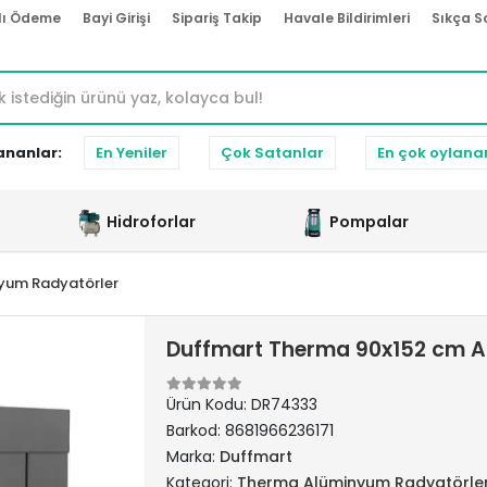
lı Ödeme
Bayi Girişi
Sipariş Takip
Havale Bildirimleri
Sıkça S
ananlar:
En Yeniler
Çok Satanlar
En çok oylana
Hidroforlar
Pompalar
yum Radyatörler
Duffmart Therma 90x152 cm A
Ürün Kodu:
DR74333
Barkod:
8681966236171
Marka:
Duffmart
Kategori:
Therma Alüminyum Radyatörle