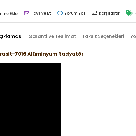
Tavsiye Et
Yorum Yaz
Karşılaştır
rime Ekle
çıklaması
Garanti ve Teslimat
Taksit Seçenekleri
Yo
trasit-7016 Alüminyum Radyatör