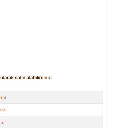
arak satın alabilirsiniz.
rma
asit
m.