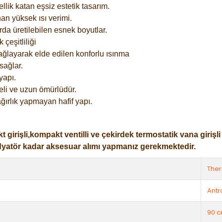
lik katan eşsiz estetik tasarım.
an yüksek ısı verimi.
rda üretilebilen esnek boyutlar.
çeşitliliği
ağlayarak elde edilen konforlu ısınma
sağlar.
yapı.
eli ve uzun ömürlüdür.
ğırlık yapmayan hafif yapı.
işli,kompakt ventilli ve çekirdek termostatik vana girişli ol
dyatör kadar aksesuar alımı yapmanız gerekmektedir.
The
Antr
90 c