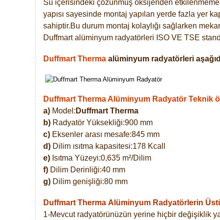
Su içerisindeki çözünmüş oksijenden etkilenmemek
yapısı sayesinde montaj yapılan yerde fazla yer ka
sahiptir.Bu durum montaj kolaylığı sağlarken mekanl
Duffmart alüminyum radyatörleri ISO VE TSE standar
Duffmart Therma
alüminyum radyatörleri aşağıda
Duffmart Therma Alüminyum Radyatör Teknik öze
a)
Model:
Duffmart Therma
b)
Radyatör Yüksekliği:900 mm
c)
Eksenler arası mesafe:845 mm
d)
Dilim ısıtma kapasitesi:178 Kcall
e)
Isıtma Yüzeyi:0,635 m²/Dilim
f)
Dilim Derinliği:40 mm
g)
Dilim genişliği:80 mm
Duffmart Therma
Alüminyum Radyatörlerin Üstün
1-Mevcut radyatörünüzün yerine hiçbir değişiklik 