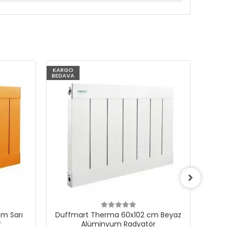
KARGO
KARG
BEDAVA
BEDAV
m Sarı
Duffmart Therma 60x102 cm Beyaz
Du
r
Alüminyum Radyatör