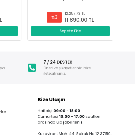
12.257,73 TL
%3
L
11.890,00 TL
Sepete Ekle
i
7 / 24 DESTEK
nya
Öneri ve şikayetlerinizi bize
iletebilirsiniz.
Bize Ulaşın
Haftaiçi
09:00 - 18:00
ler
Cumartesi
10:00 - 17:00
saatleri
arasında ulaşabilirsiniz.
Kuzeykent Mah. 44. Sokak No:12 37150,