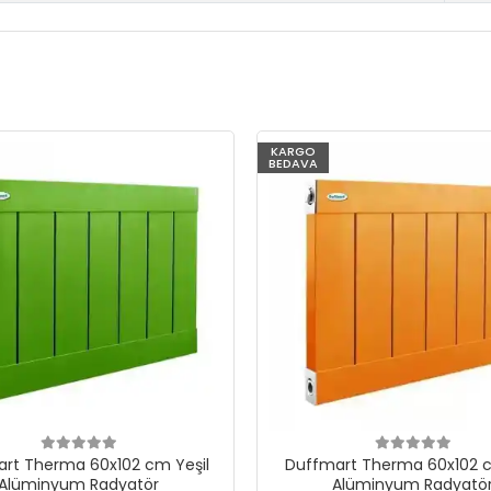
KARGO
BEDAVA
rt Therma 60x102 cm Yeşil
Duffmart Therma 60x102 c
Alüminyum Radyatör
Alüminyum Radyatö