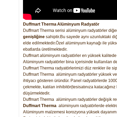
Duffmart Therma Alüminyum Radyatör
Duffmart Therma serisi alüminyum radyatörler diğer
genişliğine
sahiptir.Bu sayede aynı uzunluktaki diğ
elde edilmektedir.Özel alüminyum kaynağı ile yüksek
ebatlarda üretilmektedir.
Duffmart alüminyum radyatörler en yüksek kalitede 
Alüminyum radyatörler bina içerisinde kullanılan de
Duffmart Therma radyatörlerimizi düz renkler ile sipa
Duffmart Therma alüminyum radyatörler yüksek verimd
ihtiyacı gösteren üründür. Panel radyatörlerde 1000 
çekmekte, katılan inhibitör(tesisatınıza katacağını
düşürmektedir.
Duffmart Therma alüminyum radyatörler değişik renk
Duffmart
Therma
alüminyum radyatörlerde elektro
Alüminyum malzemesi korozyona yüksek dayanım 