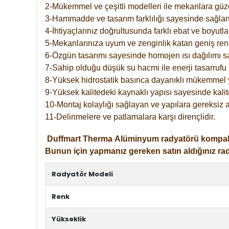
2-Mükemmel ve çeşitli modelleri ile mekanlara güzel
3-Hammadde ve tasarım farklılığı sayesinde sağlan
4-İhtiyaçlarınız doğrultusunda farklı ebat ve boyutla
5-Mekanlarınıza uyum ve zenginlik katan geniş renk 
6-Özgün tasarımı sayesinde homojen ısı dağılımı s
7-Sahip olduğu düşük su hacmi ile enerji tasarrufu 
8-Yüksek hidrostatik basınca dayanıklı mükemmel 
9-Yüksek kalitedeki kaynaklı yapısı sayesinde kalit
10-Montaj kolaylığı sağlayan ve yapılara gereksiz a
11-Delinmelere ve patlamalara karşı dirençlidir.
Duffmart
Therma
Alüminyum radyatörü kompakt gir
Bunun için yapmanız gereken satın aldığınız ra
Radyatör Modeli
Renk
Yükseklik