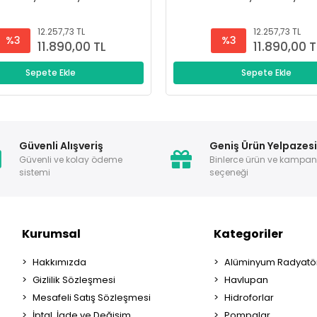
12.257,73 TL
12.257,73 TL
%3
%3
11.890,00 TL
11.890,00 T
Sepete Ekle
Sepete Ekle
Güvenli Alışveriş
Geniş Ürün Yelpazes
Güvenli ve kolay ödeme
Binlerce ürün ve kampa
sistemi
seçeneği
Kurumsal
Kategoriler
Hakkımızda
Alüminyum Radyatör
Gizlilik Sözleşmesi
Havlupan
Mesafeli Satış Sözleşmesi
Hidroforlar
İptal, İade ve Değişim
Pompalar