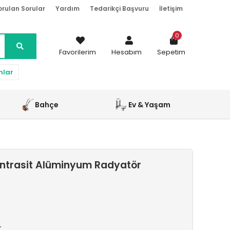
orulan Sorular
Yardım
Tedarikçi Başvuru
İletişim
0
Favorilerim
Hesabım
Sepetim
nlar
Bahçe
Ev & Yaşam
ntrasit Alüminyum Radyatör
r