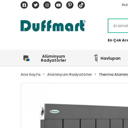
Hız
En Çok Ar
Alüminyum
Havlupan
Radyatörler
Ana Sayfa
Alüminyum Radyatörler
Therma Alümin