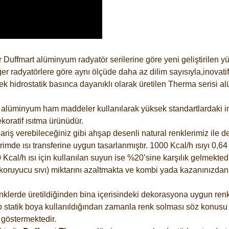
 Duffmart alüminyum radyatör serilerine göre yeni geliştirilen 
er radyatörlere göre aynı ölçüde daha az dilim sayısıyla,inovatif
 hidrostatik basınca dayanıklı olarak üretilen Therma serisi al
alüminyum ham maddeler kullanılarak yüksek standartlardaki imal
koratif ısıtma ürünüdür.
riş verebileceğiniz gibi ahşap desenli natural renklerimiz ile de 
e ısı transferine uygun tasarlanmıştır. 1000 Kcal/h ısıyı 0,64 li
Kcal/h ısı için kullanılan suyun ise %20’sine karşılık gelmektedir
z koruyucu sıvı) miktarını azaltmakta ve kombi yada kazanınızdan
lerde üretildiğinden bina içerisindeki dekorasyona uygun renkle
 statik boya kullanıldığından zamanla renk solması söz konusu d
göstermektedir.