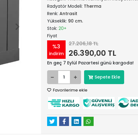
Radyatör Modeli:
Therma
Renk:
Antrasit
Yükseklik:
90 cm.
Stok:
20+
Fiyat
27.206,18 TL
%3
26.390,00 TL
indirim
En geç 7 Eylül Pazartesi günü kargoda!
Sepete Ekle
Favorilerime ekle