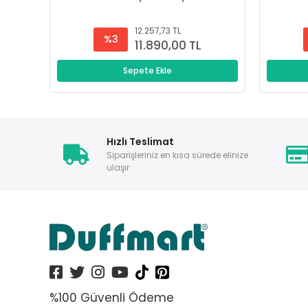
12.257,73 TL
%3
11.890,00 TL
Sepete Ekle
Hızlı Teslimat
Siparişleriniz en kısa sürede elinize
ulaşır.
%100 Güvenli Ödeme