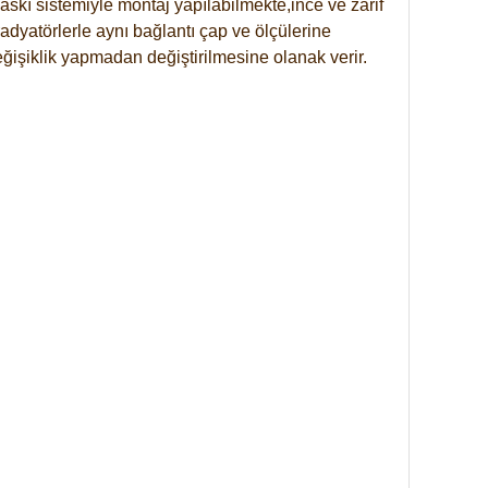
skı sistemiyle montaj yapılabilmekte,ince ve zarif
dyatörlerle aynı bağlantı çap ve ölçülerine
eğişiklik yapmadan değiştirilmesine olanak verir.