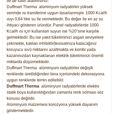
ile de satın alabilirsiniz.
Duffmart Therma alüminyum radyatörler yüksek
verimde ısı transferine uygun tasarlanmıştır. 1000 Kcal/h
ısıyı 0,64 litre su ile vermektedir. Bu değer ile en az su
ihtiyacı gösteren üründür. Panel radyatörlerde 1000
Kcal/h ısı için kullanılan suyun ise %20’sine karşılık
gelmektedir. Bu ise yakıt tüketiminizi asgari seviyelere
çekmekte, katılan inhibitör(tesisatınıza katacağınız
koruyucu sıvı) miktarını azaltmakta ve kombi yada
kazanınızdan kaynaklanan elektrik tüketiminizi önemli
miktarda düşürmektedir.
Duffmart Therma alüminyum radyatörler değişik
renklerde üretildiğinden bina içerisindeki dekorasyona
uygun renklerde temin edilebilir.
Duffmart
Therma
alüminyum radyatörlerde elektro
statik boya kullanıldığından zamanla renk solması söz
konusu değildir.
Alüminyum malzemesi korozyona yüksek dayanım
göstermektedir.