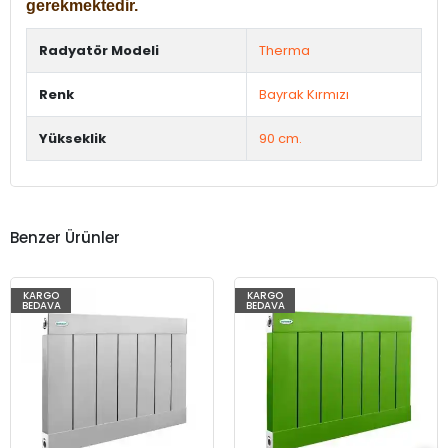
gerekmektedir.
Radyatör Modeli
Therma
Renk
Bayrak Kırmızı
Yükseklik
90 cm.
Benzer Ürünler
KARGO
KARGO
BEDAVA
BEDAVA