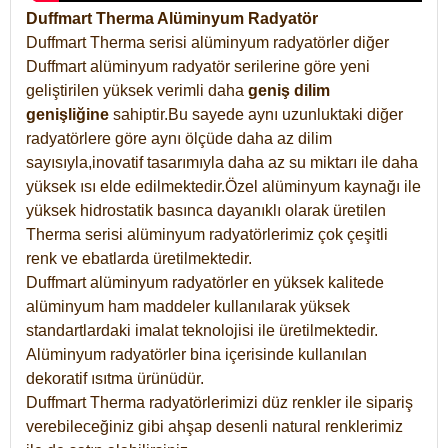
Duffmart Therma Alüminyum Radyatör
Duffmart Therma serisi alüminyum radyatörler diğer
Duffmart alüminyum radyatör serilerine göre yeni
geliştirilen yüksek verimli daha
geniş dilim
genişliğine
sahiptir.Bu sayede aynı uzunluktaki diğer
radyatörlere göre aynı ölçüde daha az dilim
sayısıyla,inovatif tasarımıyla daha az su miktarı ile daha
yüksek ısı elde edilmektedir.Özel alüminyum kaynağı ile
yüksek hidrostatik basınca dayanıklı olarak üretilen
Therma serisi alüminyum radyatörlerimiz çok çeşitli
renk ve ebatlarda üretilmektedir.
Duffmart alüminyum radyatörler en yüksek kalitede
alüminyum ham maddeler kullanılarak yüksek
standartlardaki imalat teknolojisi ile üretilmektedir.
Alüminyum radyatörler bina içerisinde kullanılan
dekoratif ısıtma ürünüdür.
Duffmart Therma radyatörlerimizi düz renkler ile sipariş
verebileceğiniz gibi ahşap desenli natural renklerimiz