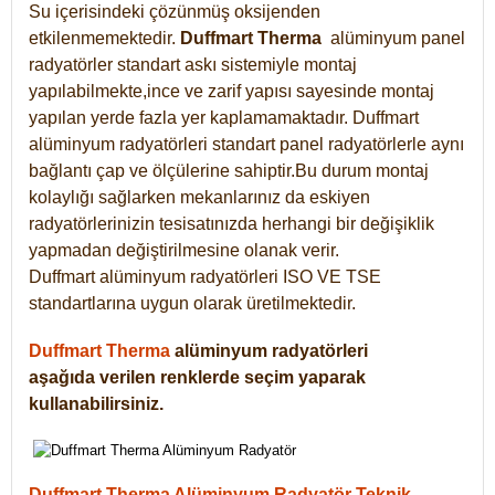
Su içerisindeki çözünmüş oksijenden
etkilenmemektedir.
Duffmart
Therma
alüminyum panel
radyatörler standart askı sistemiyle montaj
yapılabilmekte,ince ve zarif yapısı sayesinde montaj
yapılan yerde fazla yer kaplamamaktadır. Duffmart
alüminyum radyatörleri standart panel radyatörlerle aynı
bağlantı çap ve ölçülerine sahiptir.Bu durum montaj
kolaylığı sağlarken mekanlarınız da eskiyen
radyatörlerinizin tesisatınızda herhangi bir değişiklik
yapmadan değiştirilmesine olanak verir.
Duffmart alüminyum radyatörleri ISO VE TSE
standartlarına uygun olarak üretilmektedir.
Duffmart Therma
alüminyum radyatörleri
aşağıda verilen renklerde seçim yaparak
kullanabilirsiniz.
Duffmart Therma Alüminyum Radyatör Teknik