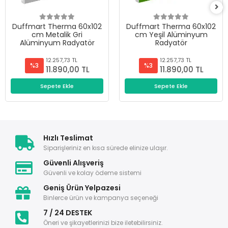
Duffmart Therma 60x102
Duffmart Therma 60x102
cm Metalik Gri
cm Yeşil Alüminyum
Alüminyum Radyatör
Radyatör
12.257,73 TL
12.257,73 TL
%3
%3
11.890,00 TL
11.890,00 TL
Sepete Ekle
Sepete Ekle
Hızlı Teslimat
Siparişleriniz en kısa sürede elinize ulaşır.
Güvenli Alışveriş
Güvenli ve kolay ödeme sistemi
Geniş Ürün Yelpazesi
Binlerce ürün ve kampanya seçeneği
7 / 24 DESTEK
Öneri ve şikayetlerinizi bize iletebilirsiniz.