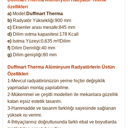
özellikleri
a)
Model:
Duffmart Therma
b)
Radyatör Yüksekliği:900 mm
c)
Eksenler arası mesafe:845 mm
d)
Dilim ısıtma kapasitesi:178 Kcall
e)
Isıtma Yüzeyi:0,635 m²/Dilim
f)
Dilim Derinliği:40 mm
g)
Dilim genişliği:80 mm
Duffmart Therma
Alüminyum Radyatörlerin Üstün
Özellikleri
1-Mevcut radyatörünüzün yerine hiçbir değişiklik
yapmadan montaj yapılabilme.
2-Mükemmel ve çeşitli modelleri ile mekanlara güzellik
katan eşsiz estetik tasarım.
3-Hammadde ve tasarım farklılığı sayesinde sağlanan
yüksek ısı verimi.
4-İhtiyaçlarınız doğrultusunda farklı ebat ve boyutlarda