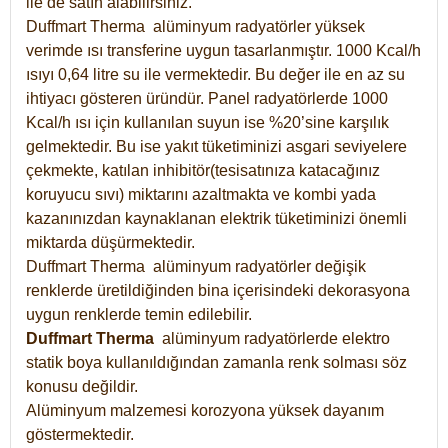
ile de satın alabilirsiniz.
Duffmart Therma alüminyum radyatörler yüksek
verimde ısı transferine uygun tasarlanmıştır. 1000 Kcal/h
ısıyı 0,64 litre su ile vermektedir. Bu değer ile en az su
ihtiyacı gösteren üründür. Panel radyatörlerde 1000
Kcal/h ısı için kullanılan suyun ise %20’sine karşılık
gelmektedir. Bu ise yakıt tüketiminizi asgari seviyelere
çekmekte, katılan inhibitör(tesisatınıza katacağınız
koruyucu sıvı) miktarını azaltmakta ve kombi yada
kazanınızdan kaynaklanan elektrik tüketiminizi önemli
miktarda düşürmektedir.
Duffmart Therma alüminyum radyatörler değişik
renklerde üretildiğinden bina içerisindeki dekorasyona
uygun renklerde temin edilebilir.
Duffmart
Therma
alüminyum radyatörlerde elektro
statik boya kullanıldığından zamanla renk solması söz
konusu değildir.
Alüminyum malzemesi korozyona yüksek dayanım
göstermektedir.