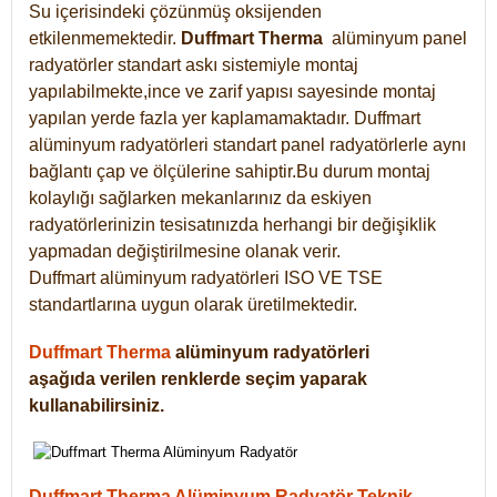
Su içerisindeki çözünmüş oksijenden
etkilenmemektedir.
Duffmart
Therma
alüminyum panel
radyatörler standart askı sistemiyle montaj
yapılabilmekte,ince ve zarif yapısı sayesinde montaj
yapılan yerde fazla yer kaplamamaktadır. Duffmart
alüminyum radyatörleri standart panel radyatörlerle aynı
bağlantı çap ve ölçülerine sahiptir.Bu durum montaj
kolaylığı sağlarken mekanlarınız da eskiyen
radyatörlerinizin tesisatınızda herhangi bir değişiklik
yapmadan değiştirilmesine olanak verir.
Duffmart alüminyum radyatörleri ISO VE TSE
standartlarına uygun olarak üretilmektedir.
Duffmart Therma
alüminyum radyatörleri
aşağıda verilen renklerde seçim yaparak
kullanabilirsiniz.
Duffmart Therma Alüminyum Radyatör Teknik