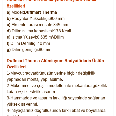
özellikleri
a)
Model:
Duffmart Therma
b)
Radyatör Yüksekliği:900 mm
c)
Eksenler arası mesafe:845 mm
d)
Dilim ısıtma kapasitesi:178 Kcall
e)
Isıtma Yüzeyi:0,635 m²/Dilim
f)
Dilim Derinliği:40 mm
g)
Dilim genişliği:80 mm
Duffmart Therma
Alüminyum Radyatörlerin Üstün
Özellikleri
1-Mevcut radyatörünüzün yerine hiçbir değişiklik
yapmadan montaj yapılabilme.
2-Mükemmel ve çeşitli modelleri ile mekanlara güzellik
katan eşsiz estetik tasarım.
3-Hammadde ve tasarım farklılığı sayesinde sağlanan
yüksek ısı verimi.
4-İhtiyaçlarınız doğrultusunda farklı ebat ve boyutlarda