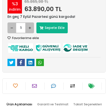
65.865,98 TL
%3
63.890,00 TL
indirim
En geç 7 Eylül Pazartesi günü kargoda!
Sepete Ekle
Favorilerime ekle
Ürün Açıklaması
Garanti ve Teslimat
Taksit Seçenekleri