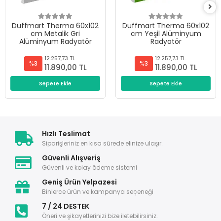
Duffmart Therma 60x102
Duffmart Therma 60x102
cm Metalik Gri
cm Yeşil Alüminyum
Alüminyum Radyatör
Radyatör
12.257,73 TL
12.257,73 TL
%3
%3
11.890,00 TL
11.890,00 TL
Sepete Ekle
Sepete Ekle
Hızlı Teslimat
Siparişleriniz en kısa sürede elinize ulaşır.
Güvenli Alışveriş
Güvenli ve kolay ödeme sistemi
Geniş Ürün Yelpazesi
Binlerce ürün ve kampanya seçeneği
7 / 24 DESTEK
Öneri ve şikayetlerinizi bize iletebilirsiniz.