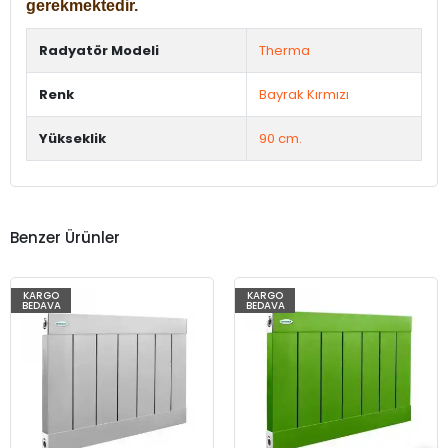
gerekmektedir.
Radyatör Modeli
Therma
Renk
Bayrak Kırmızı
Yükseklik
90 cm.
Benzer Ürünler
KARGO
KARGO
BEDAVA
BEDAVA