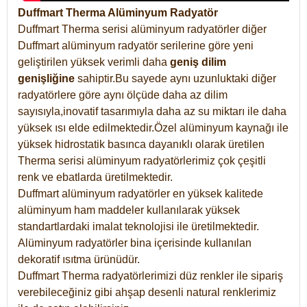
Duffmart Therma Alüminyum Radyatör
Duffmart Therma serisi alüminyum radyatörler diğer
Duffmart alüminyum radyatör serilerine göre yeni
geliştirilen yüksek verimli daha
geniş dilim
genişliğine
sahiptir.Bu sayede aynı uzunluktaki diğer
radyatörlere göre aynı ölçüde daha az dilim
sayısıyla,inovatif tasarımıyla daha az su miktarı ile daha
yüksek ısı elde edilmektedir.Özel alüminyum kaynağı ile
yüksek hidrostatik basınca dayanıklı olarak üretilen
Therma serisi alüminyum radyatörlerimiz çok çeşitli
renk ve ebatlarda üretilmektedir.
Duffmart alüminyum radyatörler en yüksek kalitede
alüminyum ham maddeler kullanılarak yüksek
standartlardaki imalat teknolojisi ile üretilmektedir.
Alüminyum radyatörler bina içerisinde kullanılan
dekoratif ısıtma ürünüdür.
Duffmart Therma radyatörlerimizi düz renkler ile sipariş
verebileceğiniz gibi ahşap desenli natural renklerimiz