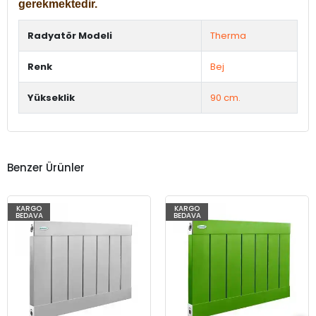
gerekmektedir.
Radyatör Modeli
Therma
Renk
Bej
Yükseklik
90 cm.
Benzer Ürünler
KARGO
KARGO
BEDAVA
BEDAVA