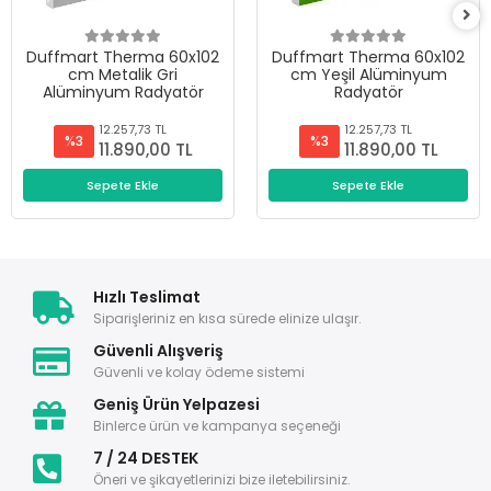
Duffmart Therma 60x102
Duffmart Therma 60x102
cm Metalik Gri
cm Yeşil Alüminyum
Alüminyum Radyatör
Radyatör
12.257,73 TL
12.257,73 TL
%3
%3
11.890,00 TL
11.890,00 TL
Sepete Ekle
Sepete Ekle
Hızlı Teslimat
Siparişleriniz en kısa sürede elinize ulaşır.
Güvenli Alışveriş
Güvenli ve kolay ödeme sistemi
Geniş Ürün Yelpazesi
Binlerce ürün ve kampanya seçeneği
7 / 24 DESTEK
Öneri ve şikayetlerinizi bize iletebilirsiniz.