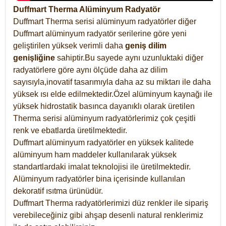
Duffmart Therma Alüminyum Radyatör
Duffmart Therma serisi alüminyum radyatörler diğer
Duffmart alüminyum radyatör serilerine göre yeni
geliştirilen yüksek verimli daha
geniş dilim
genişliğine
sahiptir.Bu sayede aynı uzunluktaki diğer
radyatörlere göre aynı ölçüde daha az dilim
sayısıyla,inovatif tasarımıyla daha az su miktarı ile daha
yüksek ısı elde edilmektedir.Özel alüminyum kaynağı ile
yüksek hidrostatik basınca dayanıklı olarak üretilen
Therma serisi alüminyum radyatörlerimiz çok çeşitli
renk ve ebatlarda üretilmektedir.
Duffmart alüminyum radyatörler en yüksek kalitede
alüminyum ham maddeler kullanılarak yüksek
standartlardaki imalat teknolojisi ile üretilmektedir.
Alüminyum radyatörler bina içerisinde kullanılan
dekoratif ısıtma ürünüdür.
Duffmart Therma radyatörlerimizi düz renkler ile sipariş
verebileceğiniz gibi ahşap desenli natural renklerimiz