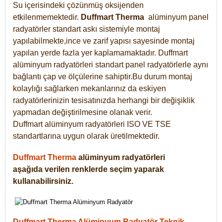
Su içerisindeki çözünmüş oksijenden
etkilenmemektedir.
Duffmart
Therma
alüminyum panel
radyatörler standart askı sistemiyle montaj
yapılabilmekte,ince ve zarif yapısı sayesinde montaj
yapılan yerde fazla yer kaplamamaktadır. Duffmart
alüminyum radyatörleri standart panel radyatörlerle aynı
bağlantı çap ve ölçülerine sahiptir.Bu durum montaj
kolaylığı sağlarken mekanlarınız da eskiyen
radyatörlerinizin tesisatınızda herhangi bir değişiklik
yapmadan değiştirilmesine olanak verir.
Duffmart alüminyum radyatörleri ISO VE TSE
standartlarına uygun olarak üretilmektedir.
Duffmart Therma
alüminyum radyatörleri
aşağıda verilen renklerde seçim yaparak
kullanabilirsiniz.
Duffmart Therma Alüminyum Radyatör Teknik