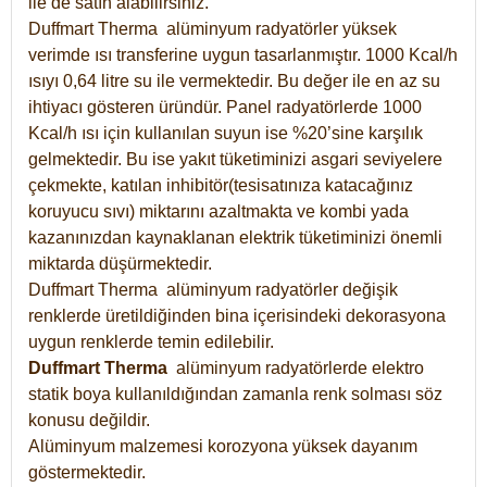
ile de satın alabilirsiniz.
Duffmart Therma alüminyum radyatörler yüksek
verimde ısı transferine uygun tasarlanmıştır. 1000 Kcal/h
ısıyı 0,64 litre su ile vermektedir. Bu değer ile en az su
ihtiyacı gösteren üründür. Panel radyatörlerde 1000
Kcal/h ısı için kullanılan suyun ise %20’sine karşılık
gelmektedir. Bu ise yakıt tüketiminizi asgari seviyelere
çekmekte, katılan inhibitör(tesisatınıza katacağınız
koruyucu sıvı) miktarını azaltmakta ve kombi yada
kazanınızdan kaynaklanan elektrik tüketiminizi önemli
miktarda düşürmektedir.
Duffmart Therma alüminyum radyatörler değişik
renklerde üretildiğinden bina içerisindeki dekorasyona
uygun renklerde temin edilebilir.
Duffmart
Therma
alüminyum radyatörlerde elektro
statik boya kullanıldığından zamanla renk solması söz
konusu değildir.
Alüminyum malzemesi korozyona yüksek dayanım
göstermektedir.