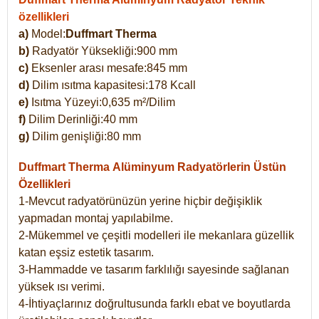
özellikleri
a)
Model:
Duffmart Therma
b)
Radyatör Yüksekliği:900 mm
c)
Eksenler arası mesafe:845 mm
d)
Dilim ısıtma kapasitesi:178 Kcall
e)
Isıtma Yüzeyi:0,635 m²/Dilim
f)
Dilim Derinliği:40 mm
g)
Dilim genişliği:80 mm
Duffmart Therma
Alüminyum Radyatörlerin Üstün
Özellikleri
1-Mevcut radyatörünüzün yerine hiçbir değişiklik
yapmadan montaj yapılabilme.
2-Mükemmel ve çeşitli modelleri ile mekanlara güzellik
katan eşsiz estetik tasarım.
3-Hammadde ve tasarım farklılığı sayesinde sağlanan
yüksek ısı verimi.
4-İhtiyaçlarınız doğrultusunda farklı ebat ve boyutlarda