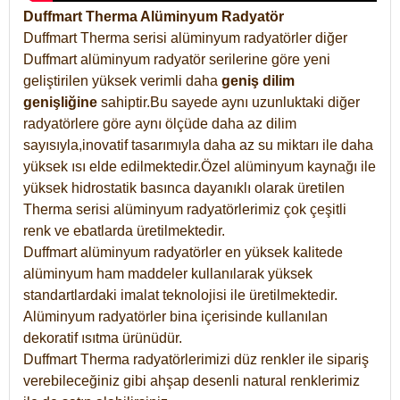
Duffmart Therma Alüminyum Radyatör
Duffmart Therma serisi alüminyum radyatörler diğer
Duffmart alüminyum radyatör serilerine göre yeni
geliştirilen yüksek verimli daha
geniş dilim
genişliğine
sahiptir.Bu sayede aynı uzunluktaki diğer
radyatörlere göre aynı ölçüde daha az dilim
sayısıyla,inovatif tasarımıyla daha az su miktarı ile daha
yüksek ısı elde edilmektedir.Özel alüminyum kaynağı ile
yüksek hidrostatik basınca dayanıklı olarak üretilen
Therma serisi alüminyum radyatörlerimiz çok çeşitli
renk ve ebatlarda üretilmektedir.
Duffmart alüminyum radyatörler en yüksek kalitede
alüminyum ham maddeler kullanılarak yüksek
standartlardaki imalat teknolojisi ile üretilmektedir.
Alüminyum radyatörler bina içerisinde kullanılan
dekoratif ısıtma ürünüdür.
Duffmart Therma radyatörlerimizi düz renkler ile sipariş
verebileceğiniz gibi ahşap desenli natural renklerimiz