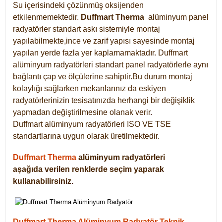
Su içerisindeki çözünmüş oksijenden
etkilenmemektedir.
Duffmart
Therma
alüminyum panel
radyatörler standart askı sistemiyle montaj
yapılabilmekte,ince ve zarif yapısı sayesinde montaj
yapılan yerde fazla yer kaplamamaktadır. Duffmart
alüminyum radyatörleri standart panel radyatörlerle aynı
bağlantı çap ve ölçülerine sahiptir.Bu durum montaj
kolaylığı sağlarken mekanlarınız da eskiyen
radyatörlerinizin tesisatınızda herhangi bir değişiklik
yapmadan değiştirilmesine olanak verir.
Duffmart alüminyum radyatörleri ISO VE TSE
standartlarına uygun olarak üretilmektedir.
Duffmart Therma
alüminyum radyatörleri
aşağıda verilen renklerde seçim yaparak
kullanabilirsiniz.
Duffmart Therma Alüminyum Radyatör Teknik