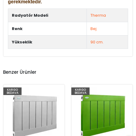
gerekmektedir.
Radyatör Modeli
Therma
Renk
Bej
Yükseklik
90 cm.
Benzer Ürünler
KARGO
KARGO
BEDAVA
BEDAVA