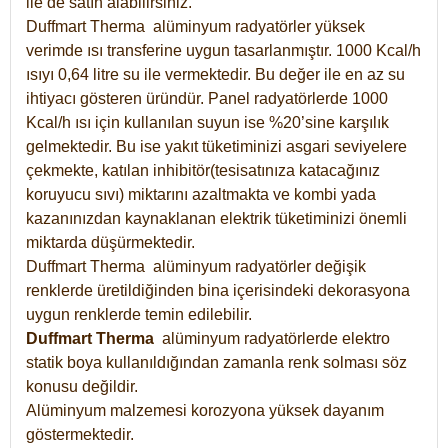
ile de satın alabilirsiniz.
Duffmart Therma alüminyum radyatörler yüksek
verimde ısı transferine uygun tasarlanmıştır. 1000 Kcal/h
ısıyı 0,64 litre su ile vermektedir. Bu değer ile en az su
ihtiyacı gösteren üründür. Panel radyatörlerde 1000
Kcal/h ısı için kullanılan suyun ise %20’sine karşılık
gelmektedir. Bu ise yakıt tüketiminizi asgari seviyelere
çekmekte, katılan inhibitör(tesisatınıza katacağınız
koruyucu sıvı) miktarını azaltmakta ve kombi yada
kazanınızdan kaynaklanan elektrik tüketiminizi önemli
miktarda düşürmektedir.
Duffmart Therma alüminyum radyatörler değişik
renklerde üretildiğinden bina içerisindeki dekorasyona
uygun renklerde temin edilebilir.
Duffmart
Therma
alüminyum radyatörlerde elektro
statik boya kullanıldığından zamanla renk solması söz
konusu değildir.
Alüminyum malzemesi korozyona yüksek dayanım
göstermektedir.