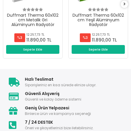
Duffmart Therma 60x102
Duffmart Therma 60x102
cm Metalik Gri
cm Yeşil Alüminyum
Alüminyum Radyatör
Radyatör
12.257,73 TL
12.257,73 TL
%3
%3
11.890,00 TL
11.890,00 TL
Sepete Ekle
Sepete Ekle
Hızlı Teslimat
Siparişleriniz en kısa sürede elinize ulaşır.
Güvenli Alışveriş
Güvenli ve kolay ödeme sistemi
Geniş Ürün Yelpazesi
Binlerce ürün ve kampanya seçeneği
7 / 24 DESTEK
Öneri ve şikayetlerinizi bize iletebilirsiniz.