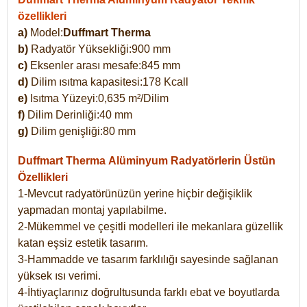
özellikleri
a)
Model:
Duffmart Therma
b)
Radyatör Yüksekliği:900 mm
c)
Eksenler arası mesafe:845 mm
d)
Dilim ısıtma kapasitesi:178 Kcall
e)
Isıtma Yüzeyi:0,635 m²/Dilim
f)
Dilim Derinliği:40 mm
g)
Dilim genişliği:80 mm
Duffmart Therma
Alüminyum Radyatörlerin Üstün
Özellikleri
1-Mevcut radyatörünüzün yerine hiçbir değişiklik
yapmadan montaj yapılabilme.
2-Mükemmel ve çeşitli modelleri ile mekanlara güzellik
katan eşsiz estetik tasarım.
3-Hammadde ve tasarım farklılığı sayesinde sağlanan
yüksek ısı verimi.
4-İhtiyaçlarınız doğrultusunda farklı ebat ve boyutlarda