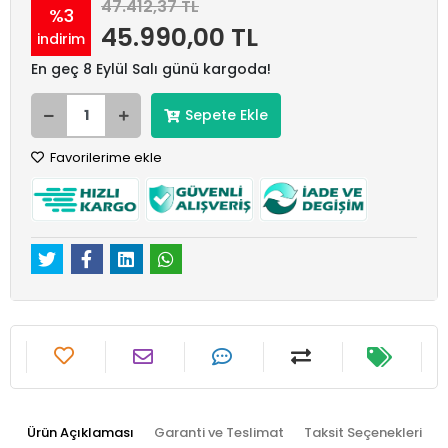
47.412,37 TL
%3
45.990,00 TL
indirim
En geç 8 Eylül Salı günü kargoda!
Sepete Ekle
Favorilerime ekle
Ürün Açıklaması
Garanti ve Teslimat
Taksit Seçenekleri