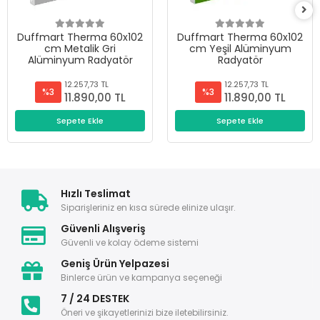
Duffmart Therma 60x102
Duffmart Therma 60x102
cm Metalik Gri
cm Yeşil Alüminyum
Alüminyum Radyatör
Radyatör
12.257,73 TL
12.257,73 TL
%3
%3
11.890,00 TL
11.890,00 TL
Sepete Ekle
Sepete Ekle
Hızlı Teslimat
Siparişleriniz en kısa sürede elinize ulaşır.
Güvenli Alışveriş
Güvenli ve kolay ödeme sistemi
Geniş Ürün Yelpazesi
Binlerce ürün ve kampanya seçeneği
7 / 24 DESTEK
Öneri ve şikayetlerinizi bize iletebilirsiniz.