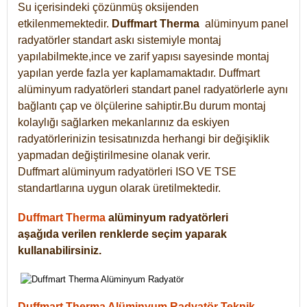
Su içerisindeki çözünmüş oksijenden
etkilenmemektedir.
Duffmart
Therma
alüminyum panel
radyatörler standart askı sistemiyle montaj
yapılabilmekte,ince ve zarif yapısı sayesinde montaj
yapılan yerde fazla yer kaplamamaktadır. Duffmart
alüminyum radyatörleri standart panel radyatörlerle aynı
bağlantı çap ve ölçülerine sahiptir.Bu durum montaj
kolaylığı sağlarken mekanlarınız da eskiyen
radyatörlerinizin tesisatınızda herhangi bir değişiklik
yapmadan değiştirilmesine olanak verir.
Duffmart alüminyum radyatörleri ISO VE TSE
standartlarına uygun olarak üretilmektedir.
Duffmart Therma
alüminyum radyatörleri
aşağıda verilen renklerde seçim yaparak
kullanabilirsiniz.
Duffmart Therma Alüminyum Radyatör Teknik