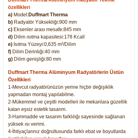
özellikleri
a)
Model:
Duffmart Therma
b)
Radyatör Yüksekliği:900 mm
c)
Eksenler arası mesafe:845 mm
d)
Dilim ısıtma kapasitesi:178 Kcall
e)
Isıtma Yüzeyi:0,635 m²/Dilim
f)
Dilim Derinliği:40 mm
g)
Dilim genişliği:80 mm
Duffmart Therma
Alüminyum Radyatörlerin Üstün
Özellikleri
1-Mevcut radyatörünüzün yerine hiçbir değişiklik
yapmadan montaj yapılabilme.
2-Mükemmel ve çeşitli modelleri ile mekanlara güzellik
katan eşsiz estetik tasarım.
3-Hammadde ve tasarım farklılığı sayesinde sağlanan
yüksek ısı verimi.
4-İhtiyaçlarınız doğrultusunda farklı ebat ve boyutlarda