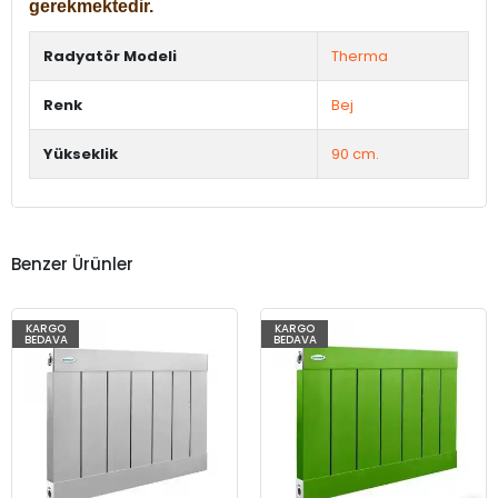
gerekmektedir.
Radyatör Modeli
Therma
Renk
Bej
Yükseklik
90 cm.
Benzer Ürünler
KARGO
KARGO
BEDAVA
BEDAVA