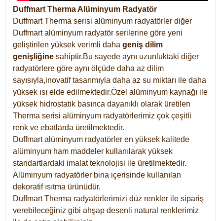
Duffmart Therma Alüminyum Radyatör
Duffmart Therma serisi alüminyum radyatörler diğer
Duffmart alüminyum radyatör serilerine göre yeni
geliştirilen yüksek verimli daha
geniş dilim
genişliğine
sahiptir.Bu sayede aynı uzunluktaki diğer
radyatörlere göre aynı ölçüde daha az dilim
sayısıyla,inovatif tasarımıyla daha az su miktarı ile daha
yüksek ısı elde edilmektedir.Özel alüminyum kaynağı ile
yüksek hidrostatik basınca dayanıklı olarak üretilen
Therma serisi alüminyum radyatörlerimiz çok çeşitli
renk ve ebatlarda üretilmektedir.
Duffmart alüminyum radyatörler en yüksek kalitede
alüminyum ham maddeler kullanılarak yüksek
standartlardaki imalat teknolojisi ile üretilmektedir.
Alüminyum radyatörler bina içerisinde kullanılan
dekoratif ısıtma ürünüdür.
Duffmart Therma radyatörlerimizi düz renkler ile sipariş
verebileceğiniz gibi ahşap desenli natural renklerimiz