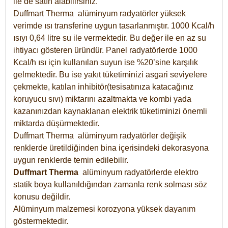
ile de satın alabilirsiniz.
Duffmart Therma alüminyum radyatörler yüksek
verimde ısı transferine uygun tasarlanmıştır. 1000 Kcal/h
ısıyı 0,64 litre su ile vermektedir. Bu değer ile en az su
ihtiyacı gösteren üründür. Panel radyatörlerde 1000
Kcal/h ısı için kullanılan suyun ise %20’sine karşılık
gelmektedir. Bu ise yakıt tüketiminizi asgari seviyelere
çekmekte, katılan inhibitör(tesisatınıza katacağınız
koruyucu sıvı) miktarını azaltmakta ve kombi yada
kazanınızdan kaynaklanan elektrik tüketiminizi önemli
miktarda düşürmektedir.
Duffmart Therma alüminyum radyatörler değişik
renklerde üretildiğinden bina içerisindeki dekorasyona
uygun renklerde temin edilebilir.
Duffmart
Therma
alüminyum radyatörlerde elektro
statik boya kullanıldığından zamanla renk solması söz
konusu değildir.
Alüminyum malzemesi korozyona yüksek dayanım
göstermektedir.