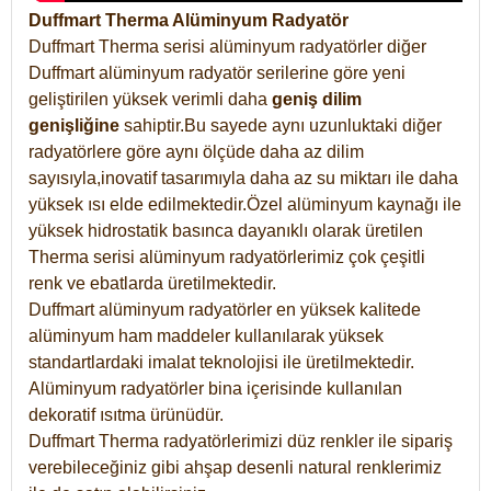
Duffmart Therma Alüminyum Radyatör
Duffmart Therma serisi alüminyum radyatörler diğer
Duffmart alüminyum radyatör serilerine göre yeni
geliştirilen yüksek verimli daha
geniş dilim
genişliğine
sahiptir.Bu sayede aynı uzunluktaki diğer
radyatörlere göre aynı ölçüde daha az dilim
sayısıyla,inovatif tasarımıyla daha az su miktarı ile daha
yüksek ısı elde edilmektedir.Özel alüminyum kaynağı ile
yüksek hidrostatik basınca dayanıklı olarak üretilen
Therma serisi alüminyum radyatörlerimiz çok çeşitli
renk ve ebatlarda üretilmektedir.
Duffmart alüminyum radyatörler en yüksek kalitede
alüminyum ham maddeler kullanılarak yüksek
standartlardaki imalat teknolojisi ile üretilmektedir.
Alüminyum radyatörler bina içerisinde kullanılan
dekoratif ısıtma ürünüdür.
Duffmart Therma radyatörlerimizi düz renkler ile sipariş
verebileceğiniz gibi ahşap desenli natural renklerimiz