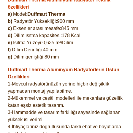
özellikleri
a)
Model:
Duffmart Therma
b)
Radyatör Yüksekliği:900 mm
c)
Eksenler arası mesafe:845 mm
d)
Dilim ısıtma kapasitesi:178 Kcall
e)
Isıtma Yüzeyi:0,635 m²/Dilim
f)
Dilim Derinliği:40 mm
g)
Dilim genişliği:80 mm
Duffmart Therma
Alüminyum Radyatörlerin Üstün
Özellikleri
1-Mevcut radyatörünüzün yerine hiçbir değişiklik
yapmadan montaj yapılabilme.
2-Mükemmel ve çeşitli modelleri ile mekanlara güzellik
katan eşsiz estetik tasarım.
3-Hammadde ve tasarım farklılığı sayesinde sağlanan
yüksek ısı verimi.
4-İhtiyaçlarınız doğrultusunda farklı ebat ve boyutlarda