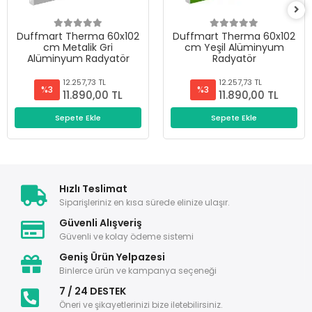
Duffmart Therma 60x102
Duffmart Therma 60x102
cm Metalik Gri
cm Yeşil Alüminyum
Alüminyum Radyatör
Radyatör
12.257,73 TL
12.257,73 TL
%3
%3
11.890,00 TL
11.890,00 TL
Sepete Ekle
Sepete Ekle
Hızlı Teslimat
Siparişleriniz en kısa sürede elinize ulaşır.
Güvenli Alışveriş
Güvenli ve kolay ödeme sistemi
Geniş Ürün Yelpazesi
Binlerce ürün ve kampanya seçeneği
7 / 24 DESTEK
Öneri ve şikayetlerinizi bize iletebilirsiniz.