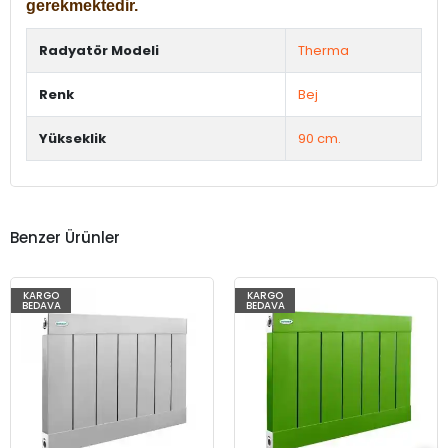
gerekmektedir.
Radyatör Modeli
Therma
Renk
Bej
Yükseklik
90 cm.
Benzer Ürünler
KARGO
KARGO
BEDAVA
BEDAVA