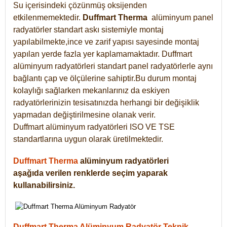
Su içerisindeki çözünmüş oksijenden
etkilenmemektedir.
Duffmart
Therma
alüminyum panel
radyatörler standart askı sistemiyle montaj
yapılabilmekte,ince ve zarif yapısı sayesinde montaj
yapılan yerde fazla yer kaplamamaktadır. Duffmart
alüminyum radyatörleri standart panel radyatörlerle aynı
bağlantı çap ve ölçülerine sahiptir.Bu durum montaj
kolaylığı sağlarken mekanlarınız da eskiyen
radyatörlerinizin tesisatınızda herhangi bir değişiklik
yapmadan değiştirilmesine olanak verir.
Duffmart alüminyum radyatörleri ISO VE TSE
standartlarına uygun olarak üretilmektedir.
Duffmart Therma
alüminyum radyatörleri
aşağıda verilen renklerde seçim yaparak
kullanabilirsiniz.
Duffmart Therma Alüminyum Radyatör Teknik