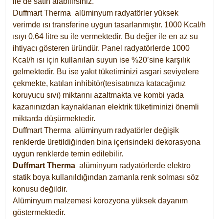
ile de satın alabilirsiniz.
Duffmart Therma alüminyum radyatörler yüksek
verimde ısı transferine uygun tasarlanmıştır. 1000 Kcal/h
ısıyı 0,64 litre su ile vermektedir. Bu değer ile en az su
ihtiyacı gösteren üründür. Panel radyatörlerde 1000
Kcal/h ısı için kullanılan suyun ise %20’sine karşılık
gelmektedir. Bu ise yakıt tüketiminizi asgari seviyelere
çekmekte, katılan inhibitör(tesisatınıza katacağınız
koruyucu sıvı) miktarını azaltmakta ve kombi yada
kazanınızdan kaynaklanan elektrik tüketiminizi önemli
miktarda düşürmektedir.
Duffmart Therma alüminyum radyatörler değişik
renklerde üretildiğinden bina içerisindeki dekorasyona
uygun renklerde temin edilebilir.
Duffmart
Therma
alüminyum radyatörlerde elektro
statik boya kullanıldığından zamanla renk solması söz
konusu değildir.
Alüminyum malzemesi korozyona yüksek dayanım
göstermektedir.