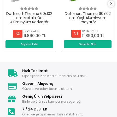
Duffmart Therma 60x102
Duffmart Therma 60x102
cm Metalik Gri
cm Yeşil Alüminyum
Alüminyum Radyatör
Radyatör
12.257,73 TL
12.257,73 TL
%3
%3
11.890,00 TL
11.890,00 TL
Sepete Ekle
Sepete Ekle
Hızlı Teslimat
Siparişleriniz en kısa sürede elinize ulaşır.
Güvenli Alışveriş
Güvenli ve kolay ödeme sistemi
Geniş Ürün Yelpazesi
Binlerce ürün ve kampanya seçeneği
7 / 24 DESTEK
Öneri ve şikayetlerinizi bize iletebilirsiniz.