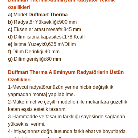
özellikleri
a)
Model:
Duffmart Therma
b)
Radyatör Yüksekliği:900 mm
c)
Eksenler arası mesafe:845 mm
d)
Dilim ısıtma kapasitesi:178 Kcall
e)
Isıtma Yüzeyi:0,635 m²/Dilim
f)
Dilim Derinliği:40 mm
g)
Dilim genişliği:80 mm
Duffmart Therma
Alüminyum Radyatörlerin Üstün
Özellikleri
1-Mevcut radyatörünüzün yerine hiçbir değişiklik
yapmadan montaj yapılabilme.
2-Mükemmel ve çeşitli modelleri ile mekanlara güzellik
katan eşsiz estetik tasarım.
3-Hammadde ve tasarım farklılığı sayesinde sağlanan
yüksek ısı verimi.
4-İhtiyaçlarınız doğrultusunda farklı ebat ve boyutlarda