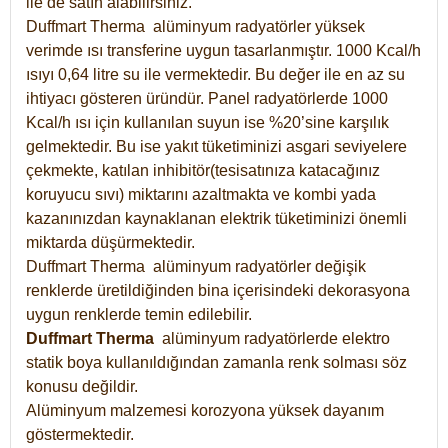
ile de satın alabilirsiniz.
Duffmart Therma alüminyum radyatörler yüksek
verimde ısı transferine uygun tasarlanmıştır. 1000 Kcal/h
ısıyı 0,64 litre su ile vermektedir. Bu değer ile en az su
ihtiyacı gösteren üründür. Panel radyatörlerde 1000
Kcal/h ısı için kullanılan suyun ise %20’sine karşılık
gelmektedir. Bu ise yakıt tüketiminizi asgari seviyelere
çekmekte, katılan inhibitör(tesisatınıza katacağınız
koruyucu sıvı) miktarını azaltmakta ve kombi yada
kazanınızdan kaynaklanan elektrik tüketiminizi önemli
miktarda düşürmektedir.
Duffmart Therma alüminyum radyatörler değişik
renklerde üretildiğinden bina içerisindeki dekorasyona
uygun renklerde temin edilebilir.
Duffmart
Therma
alüminyum radyatörlerde elektro
statik boya kullanıldığından zamanla renk solması söz
konusu değildir.
Alüminyum malzemesi korozyona yüksek dayanım
göstermektedir.