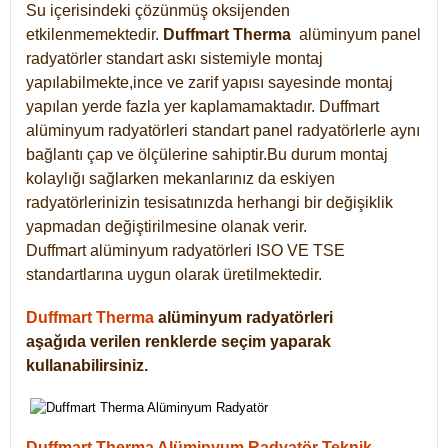
Su içerisindeki çözünmüş oksijenden
etkilenmemektedir.
Duffmart
Therma
alüminyum panel
radyatörler standart askı sistemiyle montaj
yapılabilmekte,ince ve zarif yapısı sayesinde montaj
yapılan yerde fazla yer kaplamamaktadır. Duffmart
alüminyum radyatörleri standart panel radyatörlerle aynı
bağlantı çap ve ölçülerine sahiptir.Bu durum montaj
kolaylığı sağlarken mekanlarınız da eskiyen
radyatörlerinizin tesisatınızda herhangi bir değişiklik
yapmadan değiştirilmesine olanak verir.
Duffmart alüminyum radyatörleri ISO VE TSE
standartlarına uygun olarak üretilmektedir.
Duffmart Therma
alüminyum radyatörleri
aşağıda verilen renklerde seçim yaparak
kullanabilirsiniz.
Duffmart Therma Alüminyum Radyatör Teknik