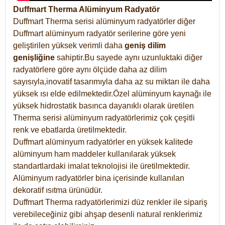
Duffmart Therma Alüminyum Radyatör
Duffmart Therma serisi alüminyum radyatörler diğer
Duffmart alüminyum radyatör serilerine göre yeni
geliştirilen yüksek verimli daha
geniş dilim
genişliğine
sahiptir.Bu sayede aynı uzunluktaki diğer
radyatörlere göre aynı ölçüde daha az dilim
sayısıyla,inovatif tasarımıyla daha az su miktarı ile daha
yüksek ısı elde edilmektedir.Özel alüminyum kaynağı ile
yüksek hidrostatik basınca dayanıklı olarak üretilen
Therma serisi alüminyum radyatörlerimiz çok çeşitli
renk ve ebatlarda üretilmektedir.
Duffmart alüminyum radyatörler en yüksek kalitede
alüminyum ham maddeler kullanılarak yüksek
standartlardaki imalat teknolojisi ile üretilmektedir.
Alüminyum radyatörler bina içerisinde kullanılan
dekoratif ısıtma ürünüdür.
Duffmart Therma radyatörlerimizi düz renkler ile sipariş
verebileceğiniz gibi ahşap desenli natural renklerimiz