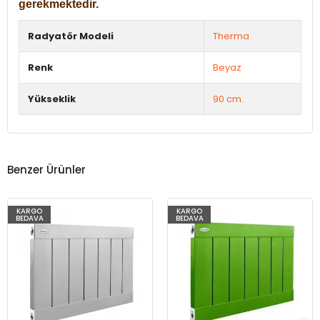
gerekmektedir.
Radyatör Modeli
Therma
Renk
Beyaz
Yükseklik
90 cm.
Benzer Ürünler
KARGO
KARGO
BEDAVA
BEDAVA