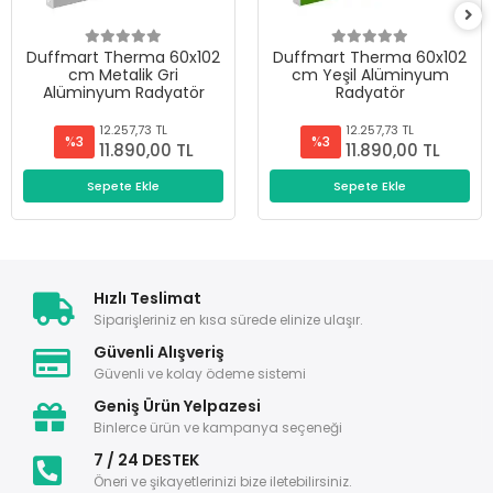
Duffmart Therma 60x102
Duffmart Therma 60x102
cm Metalik Gri
cm Yeşil Alüminyum
Alüminyum Radyatör
Radyatör
12.257,73 TL
12.257,73 TL
%3
%3
11.890,00 TL
11.890,00 TL
Sepete Ekle
Sepete Ekle
Hızlı Teslimat
Siparişleriniz en kısa sürede elinize ulaşır.
Güvenli Alışveriş
Güvenli ve kolay ödeme sistemi
Geniş Ürün Yelpazesi
Binlerce ürün ve kampanya seçeneği
7 / 24 DESTEK
Öneri ve şikayetlerinizi bize iletebilirsiniz.