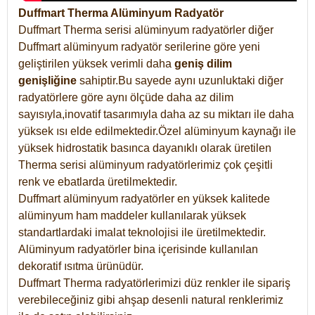
Duffmart Therma Alüminyum Radyatör
Duffmart Therma serisi alüminyum radyatörler diğer
Duffmart alüminyum radyatör serilerine göre yeni
geliştirilen yüksek verimli daha
geniş dilim
genişliğine
sahiptir.Bu sayede aynı uzunluktaki diğer
radyatörlere göre aynı ölçüde daha az dilim
sayısıyla,inovatif tasarımıyla daha az su miktarı ile daha
yüksek ısı elde edilmektedir.Özel alüminyum kaynağı ile
yüksek hidrostatik basınca dayanıklı olarak üretilen
Therma serisi alüminyum radyatörlerimiz çok çeşitli
renk ve ebatlarda üretilmektedir.
Duffmart alüminyum radyatörler en yüksek kalitede
alüminyum ham maddeler kullanılarak yüksek
standartlardaki imalat teknolojisi ile üretilmektedir.
Alüminyum radyatörler bina içerisinde kullanılan
dekoratif ısıtma ürünüdür.
Duffmart Therma radyatörlerimizi düz renkler ile sipariş
verebileceğiniz gibi ahşap desenli natural renklerimiz