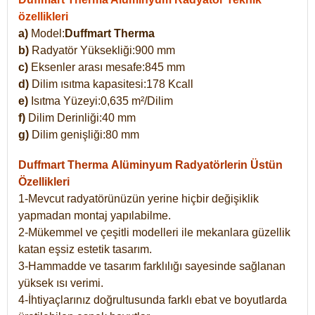
özellikleri
a)
Model:
Duffmart Therma
b)
Radyatör Yüksekliği:900 mm
c)
Eksenler arası mesafe:845 mm
d)
Dilim ısıtma kapasitesi:178 Kcall
e)
Isıtma Yüzeyi:0,635 m²/Dilim
f)
Dilim Derinliği:40 mm
g)
Dilim genişliği:80 mm
Duffmart Therma
Alüminyum Radyatörlerin Üstün
Özellikleri
1-Mevcut radyatörünüzün yerine hiçbir değişiklik
yapmadan montaj yapılabilme.
2-Mükemmel ve çeşitli modelleri ile mekanlara güzellik
katan eşsiz estetik tasarım.
3-Hammadde ve tasarım farklılığı sayesinde sağlanan
yüksek ısı verimi.
4-İhtiyaçlarınız doğrultusunda farklı ebat ve boyutlarda