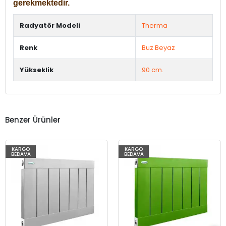
gerekmektedir.
Radyatör Modeli
Therma
Renk
Buz Beyaz
Yükseklik
90 cm.
Benzer Ürünler
KARGO
KARGO
BEDAVA
BEDAVA