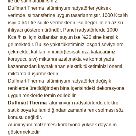
ile de satın alabilirsiniz.
Duffmart Therma alüminyum radyatörler yüksek
verimde ısı transferine uygun tasarlanmıştır. 1000 Kcal/h
ısıyı 0,64 litre su ile vermektedir. Bu değer ile en az su
ihtiyacı gösteren üründür. Panel radyatörlerde 1000
Kcal/h ısı için kullanılan suyun ise %20’sine karşılık
gelmektedir. Bu ise yakıt tüketiminizi asgari seviyelere
çekmekte, katılan inhibitör(tesisatınıza katacağınız
koruyucu sıvı) miktarını azaltmakta ve kombi yada
kazanınızdan kaynaklanan elektrik tüketiminizi önemli
miktarda düşürmektedir.
Duffmart Therma alüminyum radyatörler değişik
renklerde üretildiğinden bina içerisindeki dekorasyona
uygun renklerde temin edilebilir.
Duffmart
Therma
alüminyum radyatörlerde elektro
statik boya kullanıldığından zamanla renk solması söz
konusu değildir.
Alüminyum malzemesi korozyona yüksek dayanım
göstermektedir.