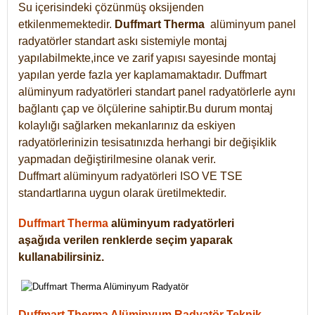
Su içerisindeki çözünmüş oksijenden
etkilenmemektedir.
Duffmart
Therma
alüminyum panel
radyatörler standart askı sistemiyle montaj
yapılabilmekte,ince ve zarif yapısı sayesinde montaj
yapılan yerde fazla yer kaplamamaktadır. Duffmart
alüminyum radyatörleri standart panel radyatörlerle aynı
bağlantı çap ve ölçülerine sahiptir.Bu durum montaj
kolaylığı sağlarken mekanlarınız da eskiyen
radyatörlerinizin tesisatınızda herhangi bir değişiklik
yapmadan değiştirilmesine olanak verir.
Duffmart alüminyum radyatörleri ISO VE TSE
standartlarına uygun olarak üretilmektedir.
Duffmart Therma
alüminyum radyatörleri
aşağıda verilen renklerde seçim yaparak
kullanabilirsiniz.
Duffmart Therma Alüminyum Radyatör Teknik