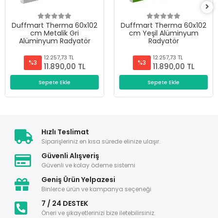
Duffmart Therma 60x102
Duffmart Therma 60x102
cm Metalik Gri
cm Yeşil Alüminyum
Alüminyum Radyatör
Radyatör
12.257,73 TL
12.257,73 TL
%3
%3
11.890,00 TL
11.890,00 TL
Sepete Ekle
Sepete Ekle
Hızlı Teslimat
Siparişleriniz en kısa sürede elinize ulaşır.
Güvenli Alışveriş
Güvenli ve kolay ödeme sistemi
Geniş Ürün Yelpazesi
Binlerce ürün ve kampanya seçeneği
7 / 24 DESTEK
Öneri ve şikayetlerinizi bize iletebilirsiniz.