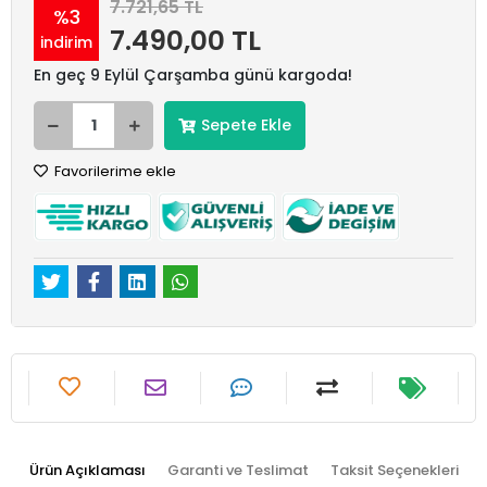
7.721,65 TL
%3
7.490,00 TL
indirim
En geç 9 Eylül Çarşamba günü kargoda!
Sepete Ekle
Favorilerime ekle
Ürün Açıklaması
Garanti ve Teslimat
Taksit Seçenekleri