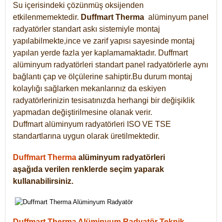
Su içerisindeki çözünmüş oksijenden
etkilenmemektedir.
Duffmart
Therma
alüminyum panel
radyatörler standart askı sistemiyle montaj
yapılabilmekte,ince ve zarif yapısı sayesinde montaj
yapılan yerde fazla yer kaplamamaktadır. Duffmart
alüminyum radyatörleri standart panel radyatörlerle aynı
bağlantı çap ve ölçülerine sahiptir.Bu durum montaj
kolaylığı sağlarken mekanlarınız da eskiyen
radyatörlerinizin tesisatınızda herhangi bir değişiklik
yapmadan değiştirilmesine olanak verir.
Duffmart alüminyum radyatörleri ISO VE TSE
standartlarına uygun olarak üretilmektedir.
Duffmart Therma
alüminyum radyatörleri
aşağıda verilen renklerde seçim yaparak
kullanabilirsiniz.
Duffmart Therma Alüminyum Radyatör Teknik