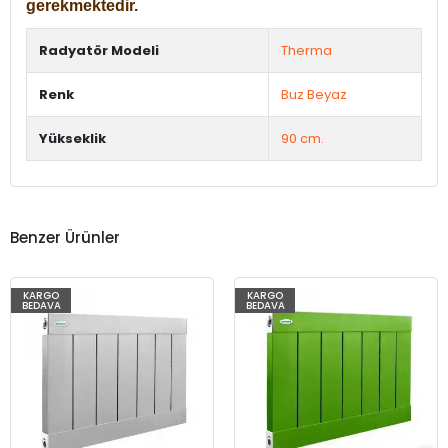
gerekmektedir.
Radyatör Modeli
Therma
Renk
Buz Beyaz
Yükseklik
90 cm.
Benzer Ürünler
KARGO
KARGO
BEDAVA
BEDAVA