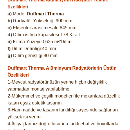
özellikleri
a)
Model:
Duffmart Therma
b)
Radyatör Yüksekliği:900 mm
c)
Eksenler arası mesafe:845 mm
d)
Dilim ısıtma kapasitesi:178 Kcall
e)
Isıtma Yüzeyi:0,635 m²/Dilim
f)
Dilim Derinliği:40 mm
g)
Dilim genişliği:80 mm
Duffmart Therma
Alüminyum Radyatörlerin Üstün
Özellikleri
1-Mevcut radyatörünüzün yerine hiçbir değişiklik
yapmadan montaj yapılabilme.
2-Mükemmel ve çeşitli modelleri ile mekanlara güzellik
katan eşsiz estetik tasarım.
3-Hammadde ve tasarım farklılığı sayesinde sağlanan
yüksek ısı verimi.
4-İhtiyaçlarınız doğrultusunda farklı ebat ve boyutlarda