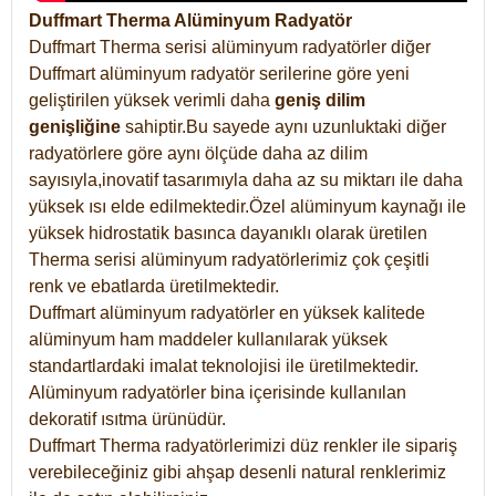
Duffmart Therma Alüminyum Radyatör
Duffmart Therma serisi alüminyum radyatörler diğer
Duffmart alüminyum radyatör serilerine göre yeni
geliştirilen yüksek verimli daha
geniş dilim
genişliğine
sahiptir.Bu sayede aynı uzunluktaki diğer
radyatörlere göre aynı ölçüde daha az dilim
sayısıyla,inovatif tasarımıyla daha az su miktarı ile daha
yüksek ısı elde edilmektedir.Özel alüminyum kaynağı ile
yüksek hidrostatik basınca dayanıklı olarak üretilen
Therma serisi alüminyum radyatörlerimiz çok çeşitli
renk ve ebatlarda üretilmektedir.
Duffmart alüminyum radyatörler en yüksek kalitede
alüminyum ham maddeler kullanılarak yüksek
standartlardaki imalat teknolojisi ile üretilmektedir.
Alüminyum radyatörler bina içerisinde kullanılan
dekoratif ısıtma ürünüdür.
Duffmart Therma radyatörlerimizi düz renkler ile sipariş
verebileceğiniz gibi ahşap desenli natural renklerimiz