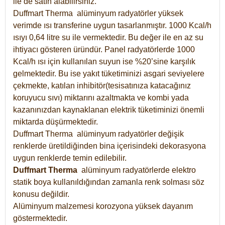
ile de satın alabilirsiniz.
Duffmart Therma alüminyum radyatörler yüksek
verimde ısı transferine uygun tasarlanmıştır. 1000 Kcal/h
ısıyı 0,64 litre su ile vermektedir. Bu değer ile en az su
ihtiyacı gösteren üründür. Panel radyatörlerde 1000
Kcal/h ısı için kullanılan suyun ise %20’sine karşılık
gelmektedir. Bu ise yakıt tüketiminizi asgari seviyelere
çekmekte, katılan inhibitör(tesisatınıza katacağınız
koruyucu sıvı) miktarını azaltmakta ve kombi yada
kazanınızdan kaynaklanan elektrik tüketiminizi önemli
miktarda düşürmektedir.
Duffmart Therma alüminyum radyatörler değişik
renklerde üretildiğinden bina içerisindeki dekorasyona
uygun renklerde temin edilebilir.
Duffmart
Therma
alüminyum radyatörlerde elektro
statik boya kullanıldığından zamanla renk solması söz
konusu değildir.
Alüminyum malzemesi korozyona yüksek dayanım
göstermektedir.