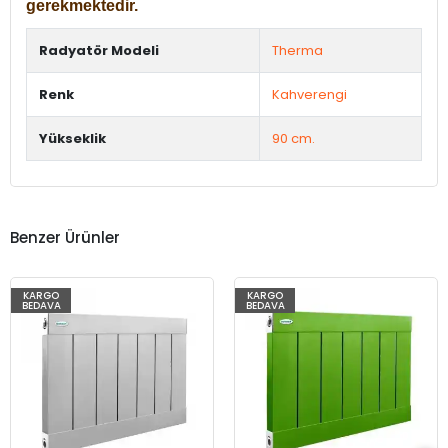
gerekmektedir.
Radyatör Modeli
Therma
Renk
Kahverengi
Yükseklik
90 cm.
Benzer Ürünler
KARGO
KARGO
BEDAVA
BEDAVA