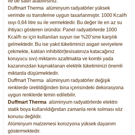
ile de satın alabilirsiniz.
Duffmart Therma alüminyum radyatörler yüksek
verimde ısı transferine uygun tasarlanmıştır. 1000 Kcal/h
ısıyı 0,64 litre su ile vermektedir. Bu değer ile en az su
ihtiyacı gösteren üründür. Panel radyatörlerde 1000
Kcal/h ısı için kullanılan suyun ise %20’sine karşılık
gelmektedir. Bu ise yakıt tüketiminizi asgari seviyelere
çekmekte, katılan inhibitör(tesisatınıza katacağınız
koruyucu sıvı) miktarını azaltmakta ve kombi yada
kazanınızdan kaynaklanan elektrik tüketiminizi önemli
miktarda düşürmektedir.
Duffmart Therma alüminyum radyatörler değişik
renklerde üretildiğinden bina içerisindeki dekorasyona
uygun renklerde temin edilebilir.
Duffmart
Therma
alüminyum radyatörlerde elektro
statik boya kullanıldığından zamanla renk solması söz
konusu değildir.
Alüminyum malzemesi korozyona yüksek dayanım
göstermektedir.