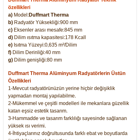
özellikleri
a)
Model:
Duffmart Therma
b)
Radyatör Yüksekliği:900 mm
c)
Eksenler arası mesafe:845 mm
d)
Dilim ısıtma kapasitesi:178 Kcall
e)
Isıtma Yüzeyi:0,635 m²/Dilim
f)
Dilim Derinliği:40 mm
g)
Dilim genişliği:80 mm
Duffmart Therma
Alüminyum Radyatörlerin Üstün
Özellikleri
1-Mevcut radyatörünüzün yerine hiçbir değişiklik
yapmadan montaj yapılabilme.
2-Mükemmel ve çeşitli modelleri ile mekanlara güzellik
katan eşsiz estetik tasarım.
3-Hammadde ve tasarım farklılığı sayesinde sağlanan
yüksek ısı verimi.
4-İhtiyaçlarınız doğrultusunda farklı ebat ve boyutlarda