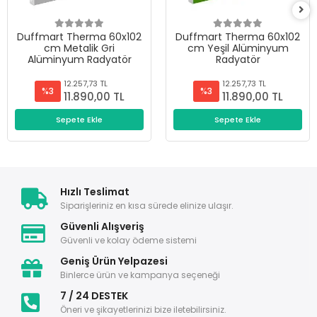
Duffmart Therma 60x102
Duffmart Therma 60x102
cm Metalik Gri
cm Yeşil Alüminyum
Alüminyum Radyatör
Radyatör
12.257,73 TL
12.257,73 TL
%3
%3
11.890,00 TL
11.890,00 TL
Sepete Ekle
Sepete Ekle
Hızlı Teslimat
Siparişleriniz en kısa sürede elinize ulaşır.
Güvenli Alışveriş
Güvenli ve kolay ödeme sistemi
Geniş Ürün Yelpazesi
Binlerce ürün ve kampanya seçeneği
7 / 24 DESTEK
Öneri ve şikayetlerinizi bize iletebilirsiniz.