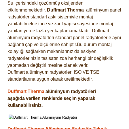
Su içerisindeki çözünmüş oksijenden
etkilenmemektedir.
Duffmart
Therma
alüminyum panel
radyatörler standart askı sistemiyle montaj
yapılabilmekte,ince ve zarif yapısı sayesinde montaj
yapılan yerde fazla yer kaplamamaktadır. Duffmart
alüminyum radyatörleri standart panel radyatörlerle aynı
bağlantı çap ve ölçülerine sahiptir.Bu durum montaj
kolaylığı sağlarken mekanlarınız da eskiyen
radyatörlerinizin tesisatınızda herhangi bir değişiklik
yapmadan değiştirilmesine olanak verir.
Duffmart alüminyum radyatörleri ISO VE TSE
standartlarına uygun olarak üretilmektedir.
Duffmart Therma
alüminyum radyatörleri
aşağıda verilen renklerde seçim yaparak
kullanabilirsiniz.
Duffmart Therma Alüminyum Radyatör Teknik