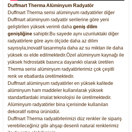
Duffmart Therma Alüminyum Radyatör
Duffmart Therma serisi alüminyum radyatörler diğer
Duffmart alüminyum radyatör serilerine göre yeni
geliştirilen yüksek verimli daha
geniş dilim
genişliğine
sahiptir.Bu sayede aynı uzunluktaki diğer
radyatörlere göre aynı ölçüde daha az dilim
sayısıyla,inovatif tasarımıyla daha az su miktarı ile daha
yüksek ısı elde edilmektedir.Özel alüminyum kaynağı ile
yüksek hidrostatik basınca dayanıklı olarak üretilen
Therma serisi alüminyum radyatörlerimiz çok çeşitli
renk ve ebatlarda üretilmektedir.
Duffmart alüminyum radyatörler en yüksek kalitede
alüminyum ham maddeler kullanılarak yüksek
standartlardaki imalat teknolojisi ile üretilmektedir.
Alüminyum radyatörler bina içerisinde kullanılan
dekoratif ısıtma ürünüdür.
Duffmart Therma radyatörlerimizi düz renkler ile sipariş
verebileceğiniz gibi ahşap desenli natural renklerimiz