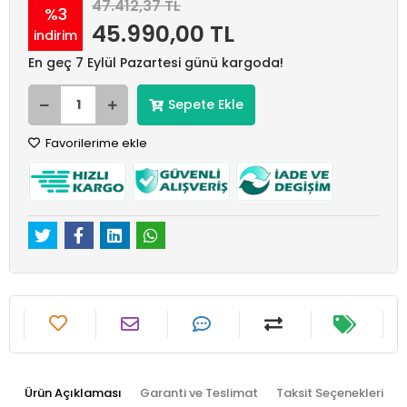
47.412,37 TL
%3
45.990,00 TL
indirim
En geç 7 Eylül Pazartesi günü kargoda!
Sepete Ekle
Favorilerime ekle
Ürün Açıklaması
Garanti ve Teslimat
Taksit Seçenekleri