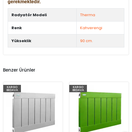
gerekmektedir.
Radyatör Modeli
Therma
Renk
Kahverengi
Yükseklik
90 cm.
Benzer Ürünler
KARGO
KARGO
BEDAVA
BEDAVA