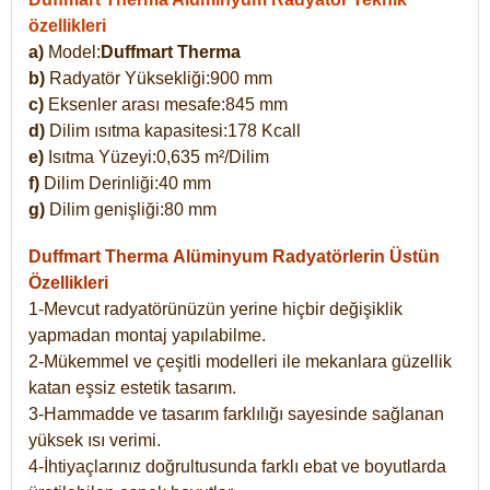
özellikleri
a)
Model:
Duffmart Therma
b)
Radyatör Yüksekliği:900 mm
c)
Eksenler arası mesafe:845 mm
d)
Dilim ısıtma kapasitesi:178 Kcall
e)
Isıtma Yüzeyi:0,635 m²/Dilim
f)
Dilim Derinliği:40 mm
g)
Dilim genişliği:80 mm
Duffmart Therma
Alüminyum Radyatörlerin Üstün
Özellikleri
1-Mevcut radyatörünüzün yerine hiçbir değişiklik
yapmadan montaj yapılabilme.
2-Mükemmel ve çeşitli modelleri ile mekanlara güzellik
katan eşsiz estetik tasarım.
3-Hammadde ve tasarım farklılığı sayesinde sağlanan
yüksek ısı verimi.
4-İhtiyaçlarınız doğrultusunda farklı ebat ve boyutlarda