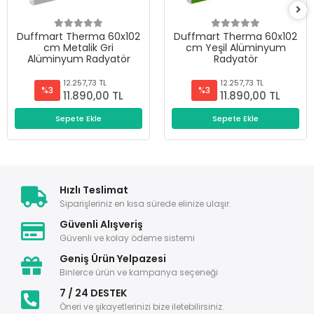
Duffmart Therma 60x102
Duffmart Therma 60x102
cm Metalik Gri
cm Yeşil Alüminyum
Alüminyum Radyatör
Radyatör
12.257,73 TL
12.257,73 TL
%3
%3
11.890,00 TL
11.890,00 TL
Sepete Ekle
Sepete Ekle
Hızlı Teslimat
Siparişleriniz en kısa sürede elinize ulaşır.
Güvenli Alışveriş
Güvenli ve kolay ödeme sistemi
Geniş Ürün Yelpazesi
Binlerce ürün ve kampanya seçeneği
7 / 24 DESTEK
Öneri ve şikayetlerinizi bize iletebilirsiniz.