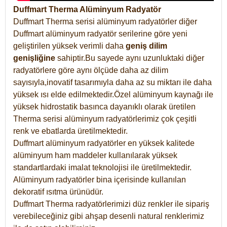
Duffmart Therma Alüminyum Radyatör
Duffmart Therma serisi alüminyum radyatörler diğer
Duffmart alüminyum radyatör serilerine göre yeni
geliştirilen yüksek verimli daha
geniş dilim
genişliğine
sahiptir.Bu sayede aynı uzunluktaki diğer
radyatörlere göre aynı ölçüde daha az dilim
sayısıyla,inovatif tasarımıyla daha az su miktarı ile daha
yüksek ısı elde edilmektedir.Özel alüminyum kaynağı ile
yüksek hidrostatik basınca dayanıklı olarak üretilen
Therma serisi alüminyum radyatörlerimiz çok çeşitli
renk ve ebatlarda üretilmektedir.
Duffmart alüminyum radyatörler en yüksek kalitede
alüminyum ham maddeler kullanılarak yüksek
standartlardaki imalat teknolojisi ile üretilmektedir.
Alüminyum radyatörler bina içerisinde kullanılan
dekoratif ısıtma ürünüdür.
Duffmart Therma radyatörlerimizi düz renkler ile sipariş
verebileceğiniz gibi ahşap desenli natural renklerimiz