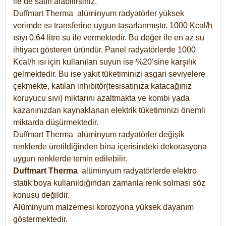
ile de satın alabilirsiniz.
Duffmart Therma alüminyum radyatörler yüksek
verimde ısı transferine uygun tasarlanmıştır. 1000 Kcal/h
ısıyı 0,64 litre su ile vermektedir. Bu değer ile en az su
ihtiyacı gösteren üründür. Panel radyatörlerde 1000
Kcal/h ısı için kullanılan suyun ise %20’sine karşılık
gelmektedir. Bu ise yakıt tüketiminizi asgari seviyelere
çekmekte, katılan inhibitör(tesisatınıza katacağınız
koruyucu sıvı) miktarını azaltmakta ve kombi yada
kazanınızdan kaynaklanan elektrik tüketiminizi önemli
miktarda düşürmektedir.
Duffmart Therma alüminyum radyatörler değişik
renklerde üretildiğinden bina içerisindeki dekorasyona
uygun renklerde temin edilebilir.
Duffmart
Therma
alüminyum radyatörlerde elektro
statik boya kullanıldığından zamanla renk solması söz
konusu değildir.
Alüminyum malzemesi korozyona yüksek dayanım
göstermektedir.