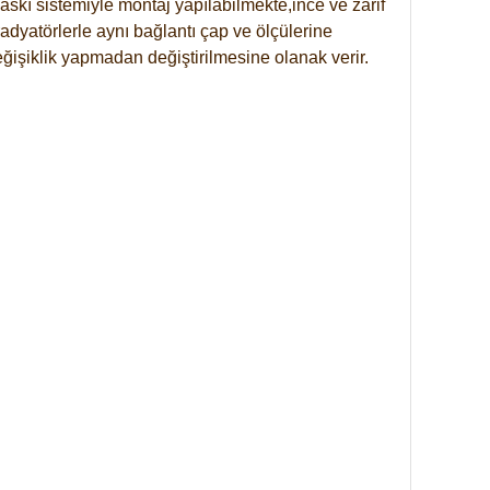
skı sistemiyle montaj yapılabilmekte,ince ve zarif
dyatörlerle aynı bağlantı çap ve ölçülerine
eğişiklik yapmadan değiştirilmesine olanak verir.