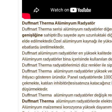
Duffmart Therma Alüminyum Radyatör
Duffmart Therma serisi alüminyum radyatörler diğer
genişliğine
sahiptir.Bu sayede aynı uzunluktaki diğ
elde edilmektedir.Özel alüminyum kaynağı ile yüksek
ebatlarda üretilmektedir.
Duffmart alüminyum radyatörler en yüksek kalitede 
Alüminyum radyatörler bina içerisinde kullanılan de
Duffmart Therma radyatörlerimizi düz renkler ile sipa
Duffmart Therma alüminyum radyatörler yüksek verimd
ihtiyacı gösteren üründür. Panel radyatörlerde 1000 
çekmekte, katılan inhibitör(tesisatınıza katacağını
düşürmektedir.
Duffmart Therma alüminyum radyatörler değişik renk
Duffmart
Therma
alüminyum radyatörlerde elektro
Alüminyum malzemesi korozyona yüksek dayanım 