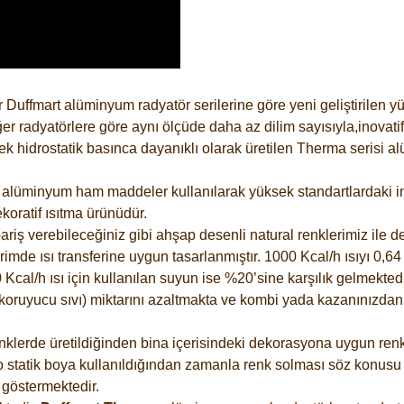
 Duffmart alüminyum radyatör serilerine göre yeni geliştirilen 
er radyatörlere göre aynı ölçüde daha az dilim sayısıyla,inovatif
 hidrostatik basınca dayanıklı olarak üretilen Therma serisi al
alüminyum ham maddeler kullanılarak yüksek standartlardaki imal
koratif ısıtma ürünüdür.
riş verebileceğiniz gibi ahşap desenli natural renklerimiz ile de 
e ısı transferine uygun tasarlanmıştır. 1000 Kcal/h ısıyı 0,64 li
Kcal/h ısı için kullanılan suyun ise %20’sine karşılık gelmektedir
z koruyucu sıvı) miktarını azaltmakta ve kombi yada kazanınızdan
lerde üretildiğinden bina içerisindeki dekorasyona uygun renkle
 statik boya kullanıldığından zamanla renk solması söz konusu d
göstermektedir.