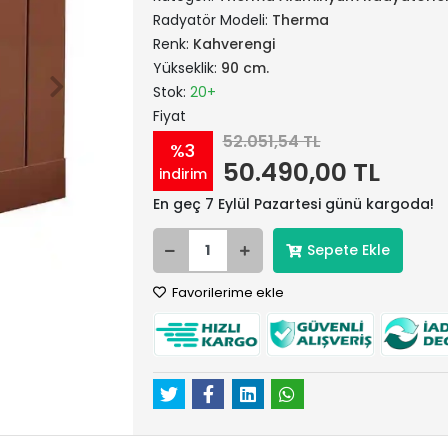
Radyatör Modeli:
Therma
Renk:
Kahverengi
Yükseklik:
90 cm.
Stok:
20+
Fiyat
52.051,54 TL
%3
50.490,00 TL
indirim
En geç 7 Eylül Pazartesi günü kargoda!
Sepete Ekle
Favorilerime ekle