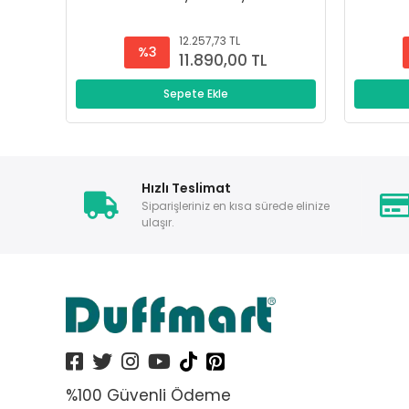
12.257,73 TL
%3
11.890,00 TL
Sepete Ekle
Hızlı Teslimat
Siparişleriniz en kısa sürede elinize
ulaşır.
%100 Güvenli Ödeme