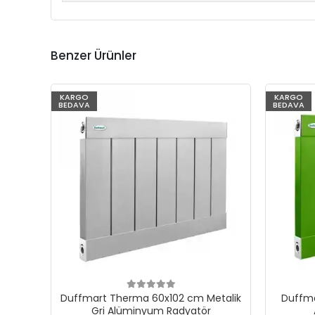
Benzer Ürünler
KARGO
KARGO
BEDAVA
BEDAVA
Duffmart Therma 60x102 cm Metalik
Duffma
Gri Alüminyum Radyatör