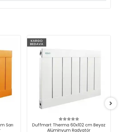
KARGO
KARG
BEDAVA
BEDAV
m Sarı
Duffmart Therma 60x102 cm Beyaz
Du
r
Alüminyum Radyatör