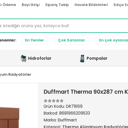
lı Ödeme
Bayi Girişi
Sipariş Takip
Havale Bildirimleri
Sıkça S
ananlar:
En Yeniler
Çok Satanlar
En çok oylana
Hidroforlar
Pompalar
yum Radyatörler
Duffmart Therma 90x287 cm 
Ürün Kodu:
DR71669
Barkod:
8681966209533
Marka:
Duffmart
Kategori:
Therma Alüminyum Radyatörle