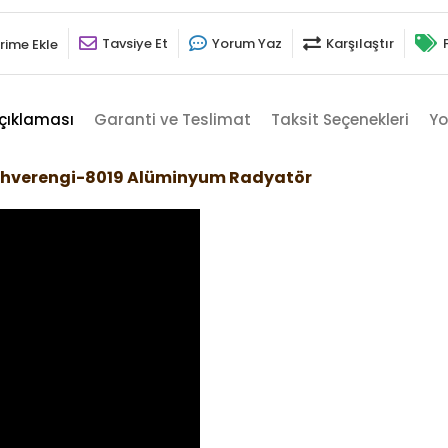
Tavsiye Et
Yorum Yaz
Karşılaştır
rime Ekle
çıklaması
Garanti ve Teslimat
Taksit Seçenekleri
Yo
ahverengi-8019 Alüminyum Radyatör