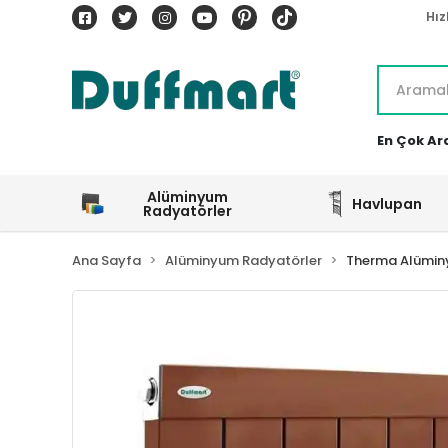
Hız
En Çok Ar
Alüminyum
Havlupan
Radyatörler
Ana Sayfa
Alüminyum Radyatörler
Therma Alümin