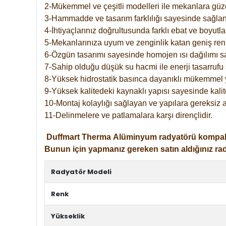
2-Mükemmel ve çeşitli modelleri ile mekanlara güzel
3-Hammadde ve tasarım farklılığı sayesinde sağlan
4-İhtiyaçlarınız doğrultusunda farklı ebat ve boyutla
5-Mekanlarınıza uyum ve zenginlik katan geniş renk 
6-Özgün tasarımı sayesinde homojen ısı dağılımı s
7-Sahip olduğu düşük su hacmi ile enerji tasarrufu 
8-Yüksek hidrostatik basınca dayanıklı mükemmel 
9-Yüksek kalitedeki kaynaklı yapısı sayesinde kalit
10-Montaj kolaylığı sağlayan ve yapılara gereksiz a
11-Delinmelere ve patlamalara karşı dirençlidir.
Duffmart
Therma
Alüminyum radyatörü kompakt gir
Bunun için yapmanız gereken satın aldığınız ra
Radyatör Modeli
Renk
Yükseklik