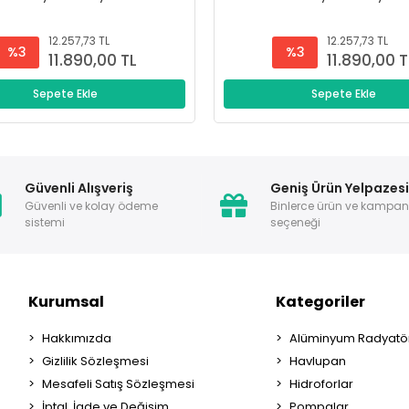
12.257,73 TL
12.257,73 TL
%3
%3
11.890,00 TL
11.890,00 T
Sepete Ekle
Sepete Ekle
Güvenli Alışveriş
Geniş Ürün Yelpazes
Güvenli ve kolay ödeme
Binlerce ürün ve kampa
sistemi
seçeneği
Kurumsal
Kategoriler
Hakkımızda
Alüminyum Radyatör
Gizlilik Sözleşmesi
Havlupan
Mesafeli Satış Sözleşmesi
Hidroforlar
İptal, İade ve Değişim
Pompalar