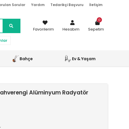
orulan Sorular
Yardım
Tedarikçi Başvuru
İletişim
0
Favorilerim
Hesabım
Sepetim
nlar
Bahçe
Ev & Yaşam
Kahverengi Alüminyum Radyatör
r