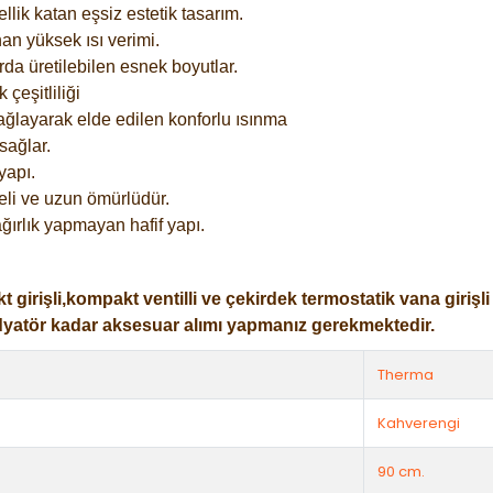
lik katan eşsiz estetik tasarım.
an yüksek ısı verimi.
rda üretilebilen esnek boyutlar.
çeşitliliği
ağlayarak elde edilen konforlu ısınma
sağlar.
yapı.
eli ve uzun ömürlüdür.
ğırlık yapmayan hafif yapı.
işli,kompakt ventilli ve çekirdek termostatik vana girişli ol
dyatör kadar aksesuar alımı yapmanız gerekmektedir.
Therma
Kahverengi
90 cm.