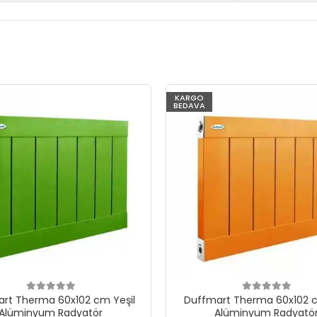
KARGO
BEDAVA
rt Therma 60x102 cm Yeşil
Duffmart Therma 60x102 c
Alüminyum Radyatör
Alüminyum Radyatö