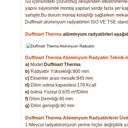
Su içerisindeki çözünmüş oksijenden etkilenmemek
yapısı sayesinde montaj yapılan yerde fazla yer ka
sahiptir.Bu durum montaj kolaylığı sağlarken mekanl
Duffmart alüminyum radyatörleri ISO VE TSE standar
Duffmart Therma
alüminyum radyatörleri aşağıda
Duffmart Therma Alüminyum Radyatör Teknik öze
a)
Model:
Duffmart Therma
b)
Radyatör Yüksekliği:900 mm
c)
Eksenler arası mesafe:845 mm
d)
Dilim ısıtma kapasitesi:178 Kcall
e)
Isıtma Yüzeyi:0,635 m²/Dilim
f)
Dilim Derinliği:40 mm
g)
Dilim genişliği:80 mm
Duffmart Therma
Alüminyum Radyatörlerin Üstün
1-Mevcut radyatörünüzün yerine hiçbir değişiklik 