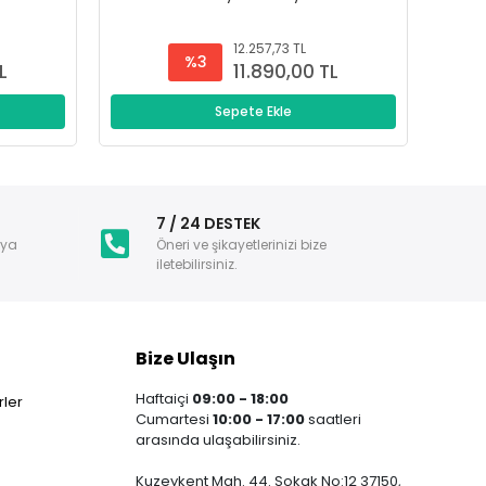
12.257,73 TL
%3
L
11.890,00 TL
Sepete Ekle
i
7 / 24 DESTEK
nya
Öneri ve şikayetlerinizi bize
iletebilirsiniz.
Bize Ulaşın
Haftaiçi
09:00 - 18:00
ler
Cumartesi
10:00 - 17:00
saatleri
arasında ulaşabilirsiniz.
Kuzeykent Mah. 44. Sokak No:12 37150,