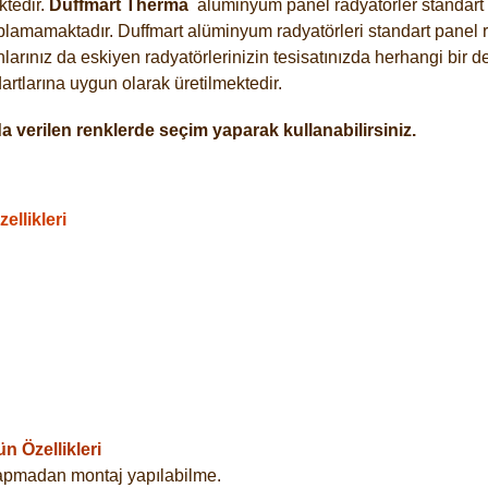
tedir.
Duffmart
Therma
alüminyum panel radyatörler standart a
plamamaktadır. Duffmart alüminyum radyatörleri standart panel ra
arınız da eskiyen radyatörlerinizin tesisatınızda herhangi bir d
tlarına uygun olarak üretilmektedir.
 verilen renklerde seçim yaparak kullanabilirsiniz.
llikleri
 Özellikleri
yapmadan montaj yapılabilme.