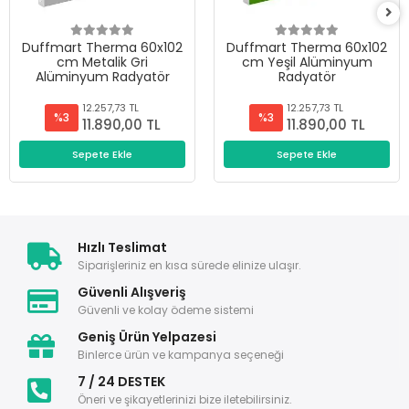
Duffmart Therma 60x102
Duffmart Therma 60x102
cm Metalik Gri
cm Yeşil Alüminyum
Alüminyum Radyatör
Radyatör
12.257,73 TL
12.257,73 TL
%3
%3
11.890,00 TL
11.890,00 TL
Sepete Ekle
Sepete Ekle
Hızlı Teslimat
Siparişleriniz en kısa sürede elinize ulaşır.
Güvenli Alışveriş
Güvenli ve kolay ödeme sistemi
Geniş Ürün Yelpazesi
Binlerce ürün ve kampanya seçeneği
7 / 24 DESTEK
Öneri ve şikayetlerinizi bize iletebilirsiniz.