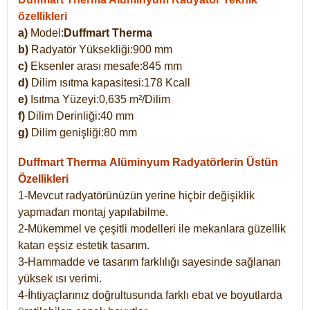
özellikleri
a)
Model:
Duffmart Therma
b)
Radyatör Yüksekliği:900 mm
c)
Eksenler arası mesafe:845 mm
d)
Dilim ısıtma kapasitesi:178 Kcall
e)
Isıtma Yüzeyi:0,635 m²/Dilim
f)
Dilim Derinliği:40 mm
g)
Dilim genişliği:80 mm
Duffmart Therma
Alüminyum Radyatörlerin Üstün
Özellikleri
1-Mevcut radyatörünüzün yerine hiçbir değişiklik
yapmadan montaj yapılabilme.
2-Mükemmel ve çeşitli modelleri ile mekanlara güzellik
katan eşsiz estetik tasarım.
3-Hammadde ve tasarım farklılığı sayesinde sağlanan
yüksek ısı verimi.
4-İhtiyaçlarınız doğrultusunda farklı ebat ve boyutlarda