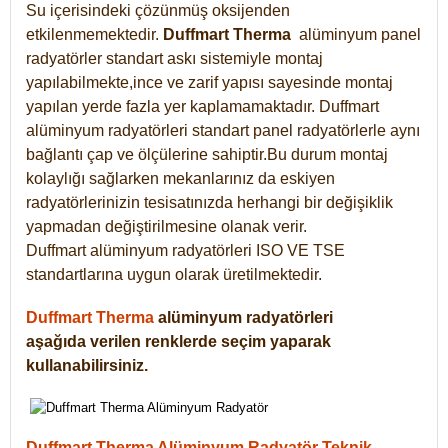
Su içerisindeki çözünmüş oksijenden
etkilenmemektedir.
Duffmart
Therma
alüminyum panel
radyatörler standart askı sistemiyle montaj
yapılabilmekte,ince ve zarif yapısı sayesinde montaj
yapılan yerde fazla yer kaplamamaktadır. Duffmart
alüminyum radyatörleri standart panel radyatörlerle aynı
bağlantı çap ve ölçülerine sahiptir.Bu durum montaj
kolaylığı sağlarken mekanlarınız da eskiyen
radyatörlerinizin tesisatınızda herhangi bir değişiklik
yapmadan değiştirilmesine olanak verir.
Duffmart alüminyum radyatörleri ISO VE TSE
standartlarına uygun olarak üretilmektedir.
Duffmart Therma
alüminyum radyatörleri
aşağıda verilen renklerde seçim yaparak
kullanabilirsiniz.
Duffmart Therma Alüminyum Radyatör Teknik