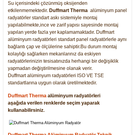
Su içerisindeki çözünmüş oksijenden
etkilenmemektedir.
Duffmart
Therma
alüminyum panel
radyatörler standart askı sistemiyle montaj
yapılabilmekte,ince ve zarif yapısı sayesinde montaj
yapılan yerde fazla yer kaplamamaktadır. Duffmart
alüminyum radyatörleri standart panel radyatörlerle aynı
bağlantı çap ve ölçülerine sahiptir.Bu durum montaj
kolaylığı sağlarken mekanlarınız da eskiyen
radyatörlerinizin tesisatınızda herhangi bir değişiklik
yapmadan değiştirilmesine olanak verir.
Duffmart alüminyum radyatörleri ISO VE TSE
standartlarına uygun olarak üretilmektedir.
Duffmart Therma
alüminyum radyatörleri
aşağıda verilen renklerde seçim yaparak
kullanabilirsiniz.
Duffmart Therma Alüminyum Radyatör Teknik