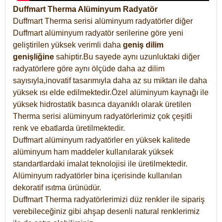
Duffmart Therma Alüminyum Radyatör
Duffmart Therma serisi alüminyum radyatörler diğer
Duffmart alüminyum radyatör serilerine göre yeni
geliştirilen yüksek verimli daha
geniş dilim
genişliğine
sahiptir.Bu sayede aynı uzunluktaki diğer
radyatörlere göre aynı ölçüde daha az dilim
sayısıyla,inovatif tasarımıyla daha az su miktarı ile daha
yüksek ısı elde edilmektedir.Özel alüminyum kaynağı ile
yüksek hidrostatik basınca dayanıklı olarak üretilen
Therma serisi alüminyum radyatörlerimiz çok çeşitli
renk ve ebatlarda üretilmektedir.
Duffmart alüminyum radyatörler en yüksek kalitede
alüminyum ham maddeler kullanılarak yüksek
standartlardaki imalat teknolojisi ile üretilmektedir.
Alüminyum radyatörler bina içerisinde kullanılan
dekoratif ısıtma ürünüdür.
Duffmart Therma radyatörlerimizi düz renkler ile sipariş
verebileceğiniz gibi ahşap desenli natural renklerimiz