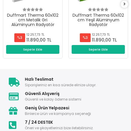
Duffmart Therma 60x102
Duffmart Therma 60x102
cm Metalik Gri
cm Yeşil Alüminyum
Alüminyum Radyatör
Radyatör
12.257,73 TL
12.257,73 TL
%3
%3
11.890,00 TL
11.890,00 TL
Sepete Ekle
Sepete Ekle
Hızlı Teslimat
Siparişleriniz en kısa sürede elinize ulaşır.
Güvenli Alışveriş
Güvenli ve kolay ödeme sistemi
Geniş Ürün Yelpazesi
Binlerce ürün ve kampanya seçeneği
7 / 24 DESTEK
Öneri ve şikayetlerinizi bize iletebilirsiniz.