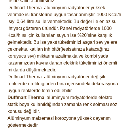
ile de satın alabilirsiniz.
Duffmart Therma alüminyum radyatörler yüksek
verimde ısı transferine uygun tasarlanmıştır. 1000 Kcal/h
ısıyı 0,64 litre su ile vermektedir. Bu değer ile en az su
ihtiyacı gösteren üründür. Panel radyatörlerde 1000
Kcal/h ısı için kullanılan suyun ise %20’sine karşılık
gelmektedir. Bu ise yakıt tüketiminizi asgari seviyelere
çekmekte, katılan inhibitör(tesisatınıza katacağınız
koruyucu sıvı) miktarını azaltmakta ve kombi yada
kazanınızdan kaynaklanan elektrik tüketiminizi önemli
miktarda düşürmektedir.
Duffmart Therma alüminyum radyatörler değişik
renklerde üretildiğinden bina içerisindeki dekorasyona
uygun renklerde temin edilebilir.
Duffmart
Therma
alüminyum radyatörlerde elektro
statik boya kullanıldığından zamanla renk solması söz
konusu değildir.
Alüminyum malzemesi korozyona yüksek dayanım
göstermektedir.