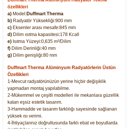
özellikleri
a)
Model:
Duffmart Therma
b)
Radyatör Yüksekliği:900 mm
c)
Eksenler arası mesafe:845 mm
d)
Dilim ısıtma kapasitesi:178 Kcall
e)
Isıtma Yüzeyi:0,635 m²/Dilim
f)
Dilim Derinliği:40 mm
g)
Dilim genişliği:80 mm
Duffmart Therma
Alüminyum Radyatörlerin Üstün
Özellikleri
1-Mevcut radyatörünüzün yerine hiçbir değişiklik
yapmadan montaj yapılabilme.
2-Mükemmel ve çeşitli modelleri ile mekanlara güzellik
katan eşsiz estetik tasarım.
3-Hammadde ve tasarım farklılığı sayesinde sağlanan
yüksek ısı verimi.
4-İhtiyaçlarınız doğrultusunda farklı ebat ve boyutlarda