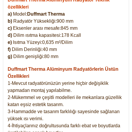
özellikleri
a)
Model:
Duffmart Therma
b)
Radyatör Yüksekliği:900 mm
c)
Eksenler arası mesafe:845 mm
d)
Dilim ısıtma kapasitesi:178 Kcall
e)
Isıtma Yüzeyi:0,635 m²/Dilim
f)
Dilim Derinliği:40 mm
g)
Dilim genişliği:80 mm
Duffmart Therma
Alüminyum Radyatörlerin Üstün
Özellikleri
1-Mevcut radyatörünüzün yerine hiçbir değişiklik
yapmadan montaj yapılabilme.
2-Mükemmel ve çeşitli modelleri ile mekanlara güzellik
katan eşsiz estetik tasarım.
3-Hammadde ve tasarım farklılığı sayesinde sağlanan
yüksek ısı verimi.
4-İhtiyaçlarınız doğrultusunda farklı ebat ve boyutlarda