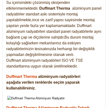
Su içerisindeki çözünmüş oksijenden
etkilenmemektedir.
Duffmart
Therma
alüminyum panel
radyatörler standart askı sistemiyle montaj
yapılabilmekte,ince ve zarif yapısı sayesinde montaj
yapılan yerde fazla yer kaplamamaktadır. Duffmart
alüminyum radyatörleri standart panel radyatörlerle aynı
bağlantı çap ve ölçülerine sahiptir.Bu durum montaj
kolaylığı sağlarken mekanlarınız da eskiyen
radyatörlerinizin tesisatınızda herhangi bir değişiklik
yapmadan değiştirilmesine olanak verir.
Duffmart alüminyum radyatörleri ISO VE TSE
standartlarına uygun olarak üretilmektedir.
Duffmart Therma
alüminyum radyatörleri
aşağıda verilen renklerde seçim yaparak
kullanabilirsiniz.
Duffmart Therma Alüminyum Radyatör Teknik