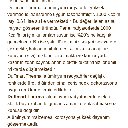
ile de satın alabilirsiniz.
Duffmart Therma alüminyum radyatörler yüksek
verimde ısı transferine uygun tasarlanmıştır. 1000 Kcal/h
ısıyı 0,64 litre su ile vermektedir. Bu değer ile en az su
ihtiyacı gösteren üründür. Panel radyatörlerde 1000
Kcal/h ısı için kullanılan suyun ise %20’sine karşılık
gelmektedir. Bu ise yakıt tüketiminizi asgari seviyelere
çekmekte, katılan inhibitör(tesisatınıza katacağınız
koruyucu sıvı) miktarını azaltmakta ve kombi yada
kazanınızdan kaynaklanan elektrik tüketiminizi önemli
miktarda düşürmektedir.
Duffmart Therma alüminyum radyatörler değişik
renklerde üretildiğinden bina içerisindeki dekorasyona
uygun renklerde temin edilebilir.
Duffmart
Therma
alüminyum radyatörlerde elektro
statik boya kullanıldığından zamanla renk solması söz
konusu değildir.
Alüminyum malzemesi korozyona yüksek dayanım
göstermektedir.