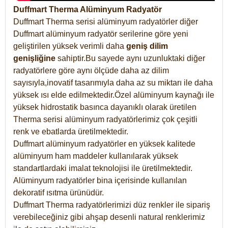
Duffmart Therma Alüminyum Radyatör
Duffmart Therma serisi alüminyum radyatörler diğer
Duffmart alüminyum radyatör serilerine göre yeni
geliştirilen yüksek verimli daha
geniş dilim
genişliğine
sahiptir.Bu sayede aynı uzunluktaki diğer
radyatörlere göre aynı ölçüde daha az dilim
sayısıyla,inovatif tasarımıyla daha az su miktarı ile daha
yüksek ısı elde edilmektedir.Özel alüminyum kaynağı ile
yüksek hidrostatik basınca dayanıklı olarak üretilen
Therma serisi alüminyum radyatörlerimiz çok çeşitli
renk ve ebatlarda üretilmektedir.
Duffmart alüminyum radyatörler en yüksek kalitede
alüminyum ham maddeler kullanılarak yüksek
standartlardaki imalat teknolojisi ile üretilmektedir.
Alüminyum radyatörler bina içerisinde kullanılan
dekoratif ısıtma ürünüdür.
Duffmart Therma radyatörlerimizi düz renkler ile sipariş
verebileceğiniz gibi ahşap desenli natural renklerimiz