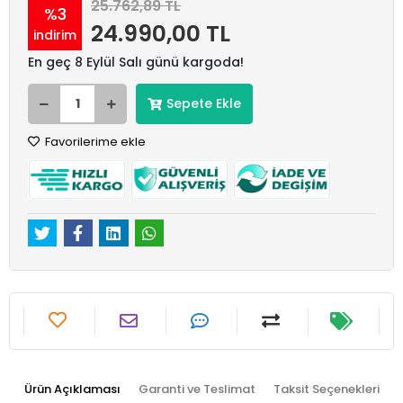
25.762,89 TL
%3
24.990,00 TL
indirim
En geç 8 Eylül Salı günü kargoda!
Sepete Ekle
Favorilerime ekle
Ürün Açıklaması
Garanti ve Teslimat
Taksit Seçenekleri