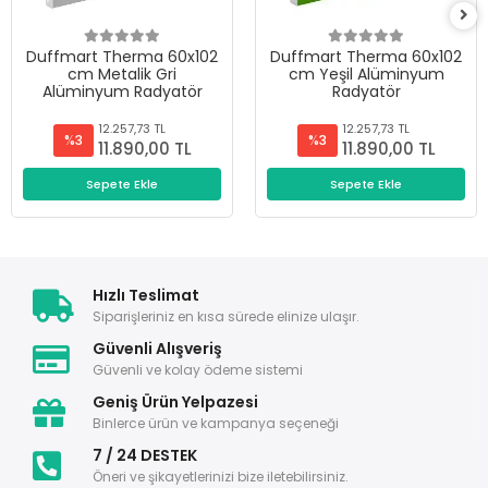
Duffmart Therma 60x102
Duffmart Therma 60x102
cm Metalik Gri
cm Yeşil Alüminyum
Alüminyum Radyatör
Radyatör
12.257,73 TL
12.257,73 TL
%3
%3
11.890,00 TL
11.890,00 TL
Sepete Ekle
Sepete Ekle
Hızlı Teslimat
Siparişleriniz en kısa sürede elinize ulaşır.
Güvenli Alışveriş
Güvenli ve kolay ödeme sistemi
Geniş Ürün Yelpazesi
Binlerce ürün ve kampanya seçeneği
7 / 24 DESTEK
Öneri ve şikayetlerinizi bize iletebilirsiniz.