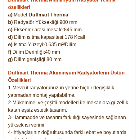
özellikleri
a)
Model:
Duffmart Therma
b)
Radyatör Yüksekliği:900 mm
c)
Eksenler arası mesafe:845 mm
d)
Dilim ısıtma kapasitesi:178 Kcall
e)
Isıtma Yüzeyi:0,635 m²/Dilim
f)
Dilim Derinliği:40 mm
g)
Dilim genişliği:80 mm
Duffmart Therma
Alüminyum Radyatörlerin Üstün
Özellikleri
1-Mevcut radyatörünüzün yerine hiçbir değişiklik
yapmadan montaj yapılabilme.
2-Mükemmel ve çeşitli modelleri ile mekanlara güzellik
katan eşsiz estetik tasarım.
3-Hammadde ve tasarım farklılığı sayesinde sağlanan
yüksek ısı verimi.
4-İhtiyaçlarınız doğrultusunda farklı ebat ve boyutlarda