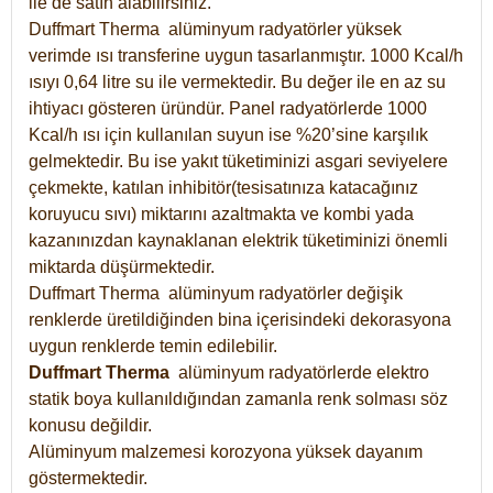
ile de satın alabilirsiniz.
Duffmart Therma alüminyum radyatörler yüksek
verimde ısı transferine uygun tasarlanmıştır. 1000 Kcal/h
ısıyı 0,64 litre su ile vermektedir. Bu değer ile en az su
ihtiyacı gösteren üründür. Panel radyatörlerde 1000
Kcal/h ısı için kullanılan suyun ise %20’sine karşılık
gelmektedir. Bu ise yakıt tüketiminizi asgari seviyelere
çekmekte, katılan inhibitör(tesisatınıza katacağınız
koruyucu sıvı) miktarını azaltmakta ve kombi yada
kazanınızdan kaynaklanan elektrik tüketiminizi önemli
miktarda düşürmektedir.
Duffmart Therma alüminyum radyatörler değişik
renklerde üretildiğinden bina içerisindeki dekorasyona
uygun renklerde temin edilebilir.
Duffmart
Therma
alüminyum radyatörlerde elektro
statik boya kullanıldığından zamanla renk solması söz
konusu değildir.
Alüminyum malzemesi korozyona yüksek dayanım
göstermektedir.