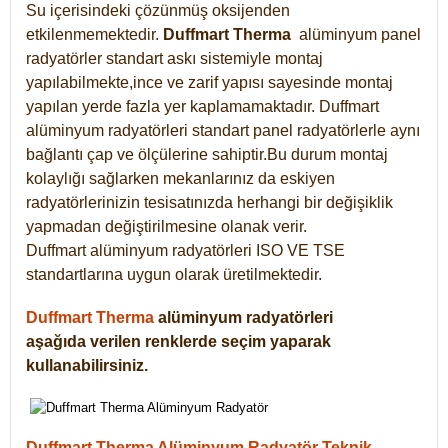
Su içerisindeki çözünmüş oksijenden
etkilenmemektedir.
Duffmart
Therma
alüminyum panel
radyatörler standart askı sistemiyle montaj
yapılabilmekte,ince ve zarif yapısı sayesinde montaj
yapılan yerde fazla yer kaplamamaktadır. Duffmart
alüminyum radyatörleri standart panel radyatörlerle aynı
bağlantı çap ve ölçülerine sahiptir.Bu durum montaj
kolaylığı sağlarken mekanlarınız da eskiyen
radyatörlerinizin tesisatınızda herhangi bir değişiklik
yapmadan değiştirilmesine olanak verir.
Duffmart alüminyum radyatörleri ISO VE TSE
standartlarına uygun olarak üretilmektedir.
Duffmart Therma
alüminyum radyatörleri
aşağıda verilen renklerde seçim yaparak
kullanabilirsiniz.
Duffmart Therma Alüminyum Radyatör Teknik