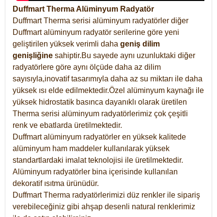
Duffmart Therma Alüminyum Radyatör
Duffmart Therma serisi alüminyum radyatörler diğer
Duffmart alüminyum radyatör serilerine göre yeni
geliştirilen yüksek verimli daha
geniş dilim
genişliğine
sahiptir.Bu sayede aynı uzunluktaki diğer
radyatörlere göre aynı ölçüde daha az dilim
sayısıyla,inovatif tasarımıyla daha az su miktarı ile daha
yüksek ısı elde edilmektedir.Özel alüminyum kaynağı ile
yüksek hidrostatik basınca dayanıklı olarak üretilen
Therma serisi alüminyum radyatörlerimiz çok çeşitli
renk ve ebatlarda üretilmektedir.
Duffmart alüminyum radyatörler en yüksek kalitede
alüminyum ham maddeler kullanılarak yüksek
standartlardaki imalat teknolojisi ile üretilmektedir.
Alüminyum radyatörler bina içerisinde kullanılan
dekoratif ısıtma ürünüdür.
Duffmart Therma radyatörlerimizi düz renkler ile sipariş
verebileceğiniz gibi ahşap desenli natural renklerimiz