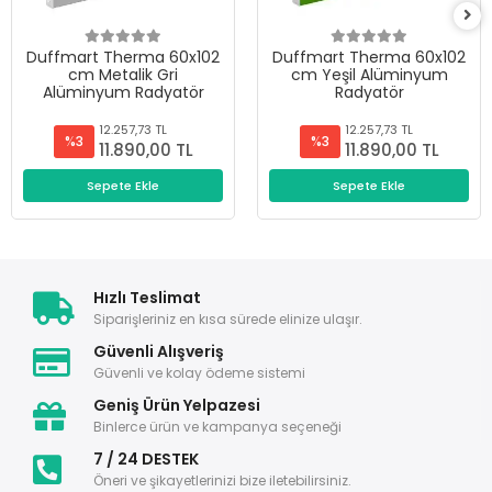
Duffmart Therma 60x102
Duffmart Therma 60x102
cm Metalik Gri
cm Yeşil Alüminyum
Alüminyum Radyatör
Radyatör
12.257,73 TL
12.257,73 TL
%3
%3
11.890,00 TL
11.890,00 TL
Sepete Ekle
Sepete Ekle
Hızlı Teslimat
Siparişleriniz en kısa sürede elinize ulaşır.
Güvenli Alışveriş
Güvenli ve kolay ödeme sistemi
Geniş Ürün Yelpazesi
Binlerce ürün ve kampanya seçeneği
7 / 24 DESTEK
Öneri ve şikayetlerinizi bize iletebilirsiniz.