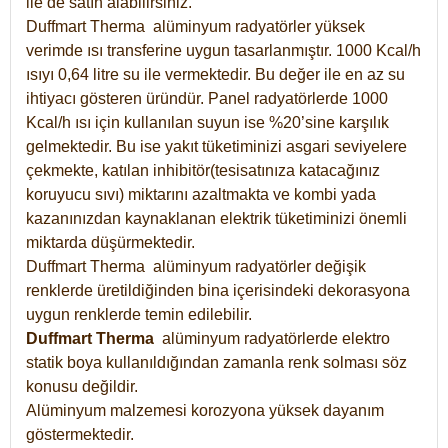
ile de satın alabilirsiniz.
Duffmart Therma alüminyum radyatörler yüksek
verimde ısı transferine uygun tasarlanmıştır. 1000 Kcal/h
ısıyı 0,64 litre su ile vermektedir. Bu değer ile en az su
ihtiyacı gösteren üründür. Panel radyatörlerde 1000
Kcal/h ısı için kullanılan suyun ise %20’sine karşılık
gelmektedir. Bu ise yakıt tüketiminizi asgari seviyelere
çekmekte, katılan inhibitör(tesisatınıza katacağınız
koruyucu sıvı) miktarını azaltmakta ve kombi yada
kazanınızdan kaynaklanan elektrik tüketiminizi önemli
miktarda düşürmektedir.
Duffmart Therma alüminyum radyatörler değişik
renklerde üretildiğinden bina içerisindeki dekorasyona
uygun renklerde temin edilebilir.
Duffmart
Therma
alüminyum radyatörlerde elektro
statik boya kullanıldığından zamanla renk solması söz
konusu değildir.
Alüminyum malzemesi korozyona yüksek dayanım
göstermektedir.