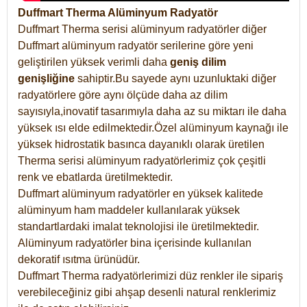
Duffmart Therma Alüminyum Radyatör
Duffmart Therma serisi alüminyum radyatörler diğer
Duffmart alüminyum radyatör serilerine göre yeni
geliştirilen yüksek verimli daha
geniş dilim
genişliğine
sahiptir.Bu sayede aynı uzunluktaki diğer
radyatörlere göre aynı ölçüde daha az dilim
sayısıyla,inovatif tasarımıyla daha az su miktarı ile daha
yüksek ısı elde edilmektedir.Özel alüminyum kaynağı ile
yüksek hidrostatik basınca dayanıklı olarak üretilen
Therma serisi alüminyum radyatörlerimiz çok çeşitli
renk ve ebatlarda üretilmektedir.
Duffmart alüminyum radyatörler en yüksek kalitede
alüminyum ham maddeler kullanılarak yüksek
standartlardaki imalat teknolojisi ile üretilmektedir.
Alüminyum radyatörler bina içerisinde kullanılan
dekoratif ısıtma ürünüdür.
Duffmart Therma radyatörlerimizi düz renkler ile sipariş
verebileceğiniz gibi ahşap desenli natural renklerimiz