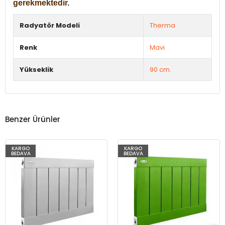
gerekmektedir.
Radyatör Modeli
Therma
Renk
Mavi
Yükseklik
90 cm.
Benzer Ürünler
KARGO
KARGO
BEDAVA
BEDAVA