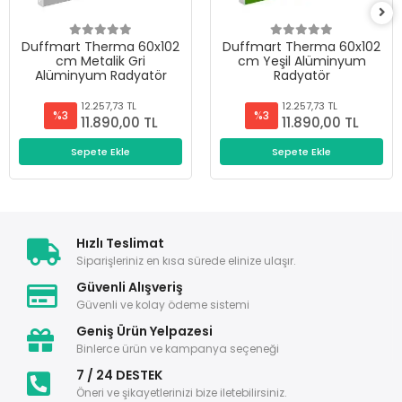
Duffmart Therma 60x102
Duffmart Therma 60x102
cm Metalik Gri
cm Yeşil Alüminyum
Alüminyum Radyatör
Radyatör
12.257,73 TL
12.257,73 TL
%3
%3
11.890,00 TL
11.890,00 TL
Sepete Ekle
Sepete Ekle
Hızlı Teslimat
Siparişleriniz en kısa sürede elinize ulaşır.
Güvenli Alışveriş
Güvenli ve kolay ödeme sistemi
Geniş Ürün Yelpazesi
Binlerce ürün ve kampanya seçeneği
7 / 24 DESTEK
Öneri ve şikayetlerinizi bize iletebilirsiniz.