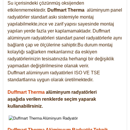
Su içerisindeki çözünmüş oksijenden
etkilenmemektedir.
Duffmart
Therma
alüminyum panel
radyatörler standart askı sistemiyle montaj
yapılabilmekte,ince ve zarif yapısı sayesinde montaj
yapılan yerde fazla yer kaplamamaktadır. Duffmart
alüminyum radyatörleri standart panel radyatörlerle aynı
bağlantı çap ve ölçülerine sahiptir.Bu durum montaj
kolaylığı sağlarken mekanlarınız da eskiyen
radyatörlerinizin tesisatınızda herhangi bir değişiklik
yapmadan değiştirilmesine olanak verir.
Duffmart alüminyum radyatörleri ISO VE TSE
standartlarına uygun olarak üretilmektedir.
Duffmart Therma
alüminyum radyatörleri
aşağıda verilen renklerde seçim yaparak
kullanabilirsiniz.
Duffmart Therma Alüminyum Radyatör Teknik