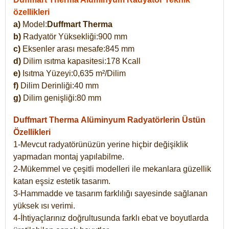
özellikleri
a)
Model:
Duffmart Therma
b)
Radyatör Yüksekliği:900 mm
c)
Eksenler arası mesafe:845 mm
d)
Dilim ısıtma kapasitesi:178 Kcall
e)
Isıtma Yüzeyi:0,635 m²/Dilim
f)
Dilim Derinliği:40 mm
g)
Dilim genişliği:80 mm
Duffmart Therma
Alüminyum Radyatörlerin Üstün
Özellikleri
1-Mevcut radyatörünüzün yerine hiçbir değişiklik
yapmadan montaj yapılabilme.
2-Mükemmel ve çeşitli modelleri ile mekanlara güzellik
katan eşsiz estetik tasarım.
3-Hammadde ve tasarım farklılığı sayesinde sağlanan
yüksek ısı verimi.
4-İhtiyaçlarınız doğrultusunda farklı ebat ve boyutlarda