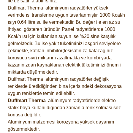
ile de satın alabilirsiniz.
Duffmart Therma alüminyum radyatörler yüksek
verimde ısı transferine uygun tasarlanmıştır. 1000 Kcal/h
ısıyı 0,64 litre su ile vermektedir. Bu değer ile en az su
ihtiyacı gösteren üründür. Panel radyatörlerde 1000
Kcal/h ısı için kullanılan suyun ise %20’sine karşılık
gelmektedir. Bu ise yakıt tüketiminizi asgari seviyelere
çekmekte, katılan inhibitör(tesisatınıza katacağınız
koruyucu sıvı) miktarını azaltmakta ve kombi yada
kazanınızdan kaynaklanan elektrik tüketiminizi önemli
miktarda düşürmektedir.
Duffmart Therma alüminyum radyatörler değişik
renklerde üretildiğinden bina içerisindeki dekorasyona
uygun renklerde temin edilebilir.
Duffmart
Therma
alüminyum radyatörlerde elektro
statik boya kullanıldığından zamanla renk solması söz
konusu değildir.
Alüminyum malzemesi korozyona yüksek dayanım
göstermektedir.