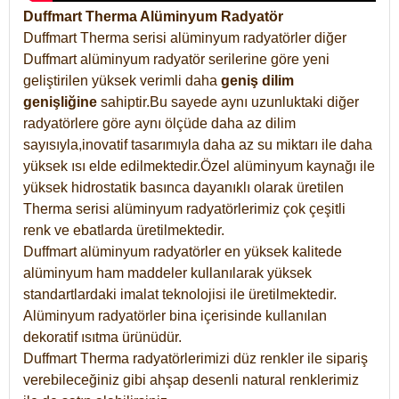
Duffmart Therma Alüminyum Radyatör
Duffmart Therma serisi alüminyum radyatörler diğer
Duffmart alüminyum radyatör serilerine göre yeni
geliştirilen yüksek verimli daha
geniş dilim
genişliğine
sahiptir.Bu sayede aynı uzunluktaki diğer
radyatörlere göre aynı ölçüde daha az dilim
sayısıyla,inovatif tasarımıyla daha az su miktarı ile daha
yüksek ısı elde edilmektedir.Özel alüminyum kaynağı ile
yüksek hidrostatik basınca dayanıklı olarak üretilen
Therma serisi alüminyum radyatörlerimiz çok çeşitli
renk ve ebatlarda üretilmektedir.
Duffmart alüminyum radyatörler en yüksek kalitede
alüminyum ham maddeler kullanılarak yüksek
standartlardaki imalat teknolojisi ile üretilmektedir.
Alüminyum radyatörler bina içerisinde kullanılan
dekoratif ısıtma ürünüdür.
Duffmart Therma radyatörlerimizi düz renkler ile sipariş
verebileceğiniz gibi ahşap desenli natural renklerimiz