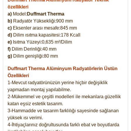
özellikleri
a)
Model:
Duffmart Therma
b)
Radyatör Yüksekliği:900 mm
c)
Eksenler arası mesafe:845 mm
d)
Dilim ısıtma kapasitesi:178 Kcall
e)
Isıtma Yüzeyi:0,635 m²/Dilim
f)
Dilim Derinliği:40 mm
g)
Dilim genişliği:80 mm
Duffmart Therma
Alüminyum Radyatörlerin Üstün
Özellikleri
1-Mevcut radyatörünüzün yerine hiçbir değişiklik
yapmadan montaj yapılabilme.
2-Mükemmel ve çeşitli modelleri ile mekanlara güzellik
katan eşsiz estetik tasarım.
3-Hammadde ve tasarım farklılığı sayesinde sağlanan
yüksek ısı verimi.
4-İhtiyaçlarınız doğrultusunda farklı ebat ve boyutlarda