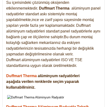
Su içerisindeki çözünmüş oksijenden
etkilenmemektedir.
Duffmart
Therma
alüminyum panel
radyatörler standart askı sistemiyle montaj
yapılabilmekte,ince ve zarif yapısı sayesinde montaj
yapılan yerde fazla yer kaplamamaktadır. Duffmart
alüminyum radyatörleri standart panel radyatörlerle aynı
bağlantı çap ve ölçülerine sahiptir.Bu durum montaj
kolaylığı sağlarken mekanlarınız da eskiyen
radyatörlerinizin tesisatınızda herhangi bir değişiklik
yapmadan değiştirilmesine olanak verir.
Duffmart alüminyum radyatörleri ISO VE TSE
standartlarına uygun olarak üretilmektedir.
Duffmart Therma
alüminyum radyatörleri
aşağıda verilen renklerde seçim yaparak
kullanabilirsiniz.
Duffmart Therma Alüminyum Radyatör Teknik