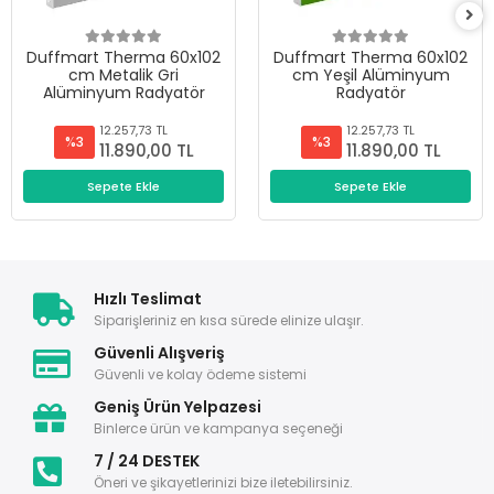
Duffmart Therma 60x102
Duffmart Therma 60x102
cm Metalik Gri
cm Yeşil Alüminyum
Alüminyum Radyatör
Radyatör
12.257,73 TL
12.257,73 TL
%3
%3
11.890,00 TL
11.890,00 TL
Sepete Ekle
Sepete Ekle
Hızlı Teslimat
Siparişleriniz en kısa sürede elinize ulaşır.
Güvenli Alışveriş
Güvenli ve kolay ödeme sistemi
Geniş Ürün Yelpazesi
Binlerce ürün ve kampanya seçeneği
7 / 24 DESTEK
Öneri ve şikayetlerinizi bize iletebilirsiniz.