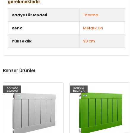
gerekmektedir.
Radyatör Modeli
Therma
Renk
Metalik Gri
Yükseklik
90 cm.
Benzer Ürünler
KARGO
KARGO
BEDAVA
BEDAVA