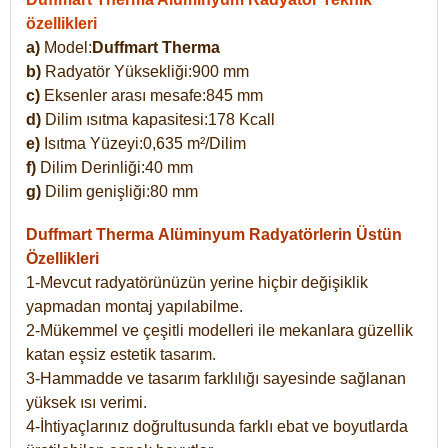
özellikleri
a)
Model:
Duffmart Therma
b)
Radyatör Yüksekliği:900 mm
c)
Eksenler arası mesafe:845 mm
d)
Dilim ısıtma kapasitesi:178 Kcall
e)
Isıtma Yüzeyi:0,635 m²/Dilim
f)
Dilim Derinliği:40 mm
g)
Dilim genişliği:80 mm
Duffmart Therma
Alüminyum Radyatörlerin Üstün
Özellikleri
1-Mevcut radyatörünüzün yerine hiçbir değişiklik
yapmadan montaj yapılabilme.
2-Mükemmel ve çeşitli modelleri ile mekanlara güzellik
katan eşsiz estetik tasarım.
3-Hammadde ve tasarım farklılığı sayesinde sağlanan
yüksek ısı verimi.
4-İhtiyaçlarınız doğrultusunda farklı ebat ve boyutlarda