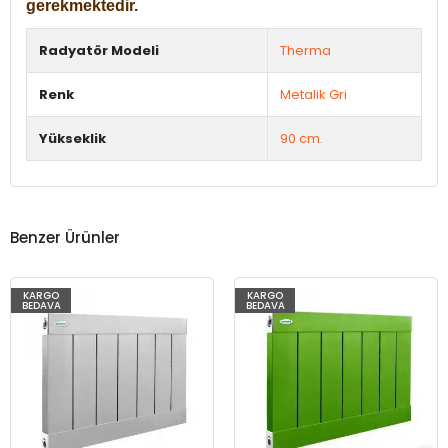
gerekmektedir.
Radyatör Modeli
Therma
Renk
Metalik Gri
Yükseklik
90 cm.
Benzer Ürünler
KARGO
KARGO
BEDAVA
BEDAVA