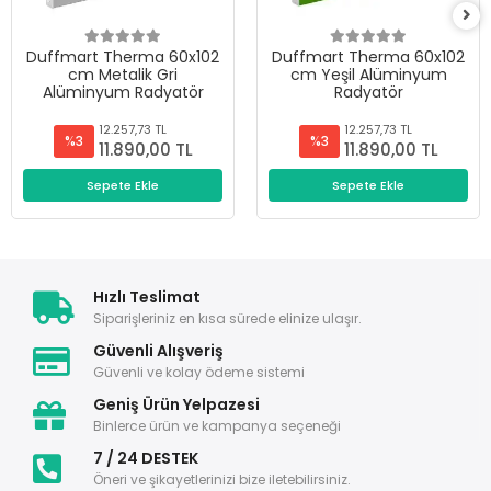
Duffmart Therma 60x102
Duffmart Therma 60x102
cm Metalik Gri
cm Yeşil Alüminyum
Alüminyum Radyatör
Radyatör
12.257,73 TL
12.257,73 TL
%3
%3
11.890,00 TL
11.890,00 TL
Sepete Ekle
Sepete Ekle
Hızlı Teslimat
Siparişleriniz en kısa sürede elinize ulaşır.
Güvenli Alışveriş
Güvenli ve kolay ödeme sistemi
Geniş Ürün Yelpazesi
Binlerce ürün ve kampanya seçeneği
7 / 24 DESTEK
Öneri ve şikayetlerinizi bize iletebilirsiniz.