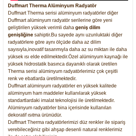
Duffmart Therma Alüminyum Radyatör
Duffmart Therma serisi alüminyum radyatörler diğer
Duffmart alüminyum radyatör serilerine göre yeni
geliştirilen yüksek verimli daha
geniş dilim
genişliğine
sahiptir.Bu sayede aynı uzunluktaki diğer
radyatörlere göre aynı ölçüde daha az dilim
sayısıyla,inovatif tasarımıyla daha az su miktarı ile daha
yüksek ısı elde edilmektedir.Özel alüminyum kaynağı ile
yüksek hidrostatik basınca dayanıklı olarak üretilen
Therma serisi alüminyum radyatörlerimiz çok çeşitli
renk ve ebatlarda üretilmektedir.
Duffmart alüminyum radyatörler en yüksek kalitede
alüminyum ham maddeler kullanılarak yüksek
standartlardaki imalat teknolojisi ile üretilmektedir.
Alüminyum radyatörler bina içerisinde kullanılan
dekoratif ısıtma ürünüdür.
Duffmart Therma radyatörlerimizi düz renkler ile sipariş
verebileceğiniz gibi ahşap desenli natural renklerimiz