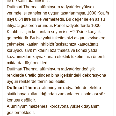
ile de satın alabilirsiniz.
Duffmart Therma alüminyum radyatörler yüksek
verimde ısı transferine uygun tasarlanmıştır. 1000 Kcal/h
ısıyı 0,64 litre su ile vermektedir. Bu değer ile en az su
ihtiyacı gösteren üründür. Panel radyatörlerde 1000
Kcal/h ısı için kullanılan suyun ise %20’sine karşılık
gelmektedir. Bu ise yakıt tüketiminizi asgari seviyelere
çekmekte, katılan inhibitör(tesisatınıza katacağınız
koruyucu sıvı) miktarını azaltmakta ve kombi yada
kazanınızdan kaynaklanan elektrik tüketiminizi önemli
miktarda düşürmektedir.
Duffmart Therma alüminyum radyatörler değişik
renklerde üretildiğinden bina içerisindeki dekorasyona
uygun renklerde temin edilebilir.
Duffmart
Therma
alüminyum radyatörlerde elektro
statik boya kullanıldığından zamanla renk solması söz
konusu değildir.
Alüminyum malzemesi korozyona yüksek dayanım
göstermektedir.