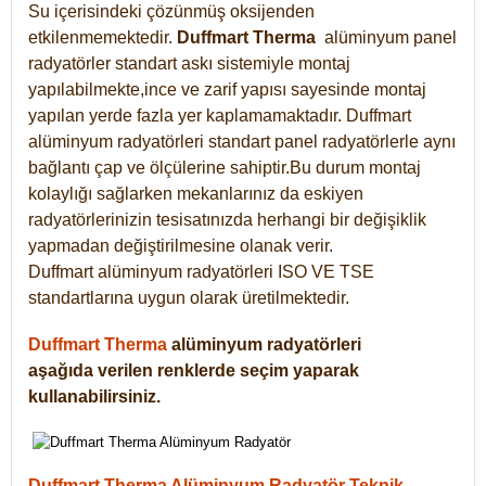
Su içerisindeki çözünmüş oksijenden
etkilenmemektedir.
Duffmart
Therma
alüminyum panel
radyatörler standart askı sistemiyle montaj
yapılabilmekte,ince ve zarif yapısı sayesinde montaj
yapılan yerde fazla yer kaplamamaktadır. Duffmart
alüminyum radyatörleri standart panel radyatörlerle aynı
bağlantı çap ve ölçülerine sahiptir.Bu durum montaj
kolaylığı sağlarken mekanlarınız da eskiyen
radyatörlerinizin tesisatınızda herhangi bir değişiklik
yapmadan değiştirilmesine olanak verir.
Duffmart alüminyum radyatörleri ISO VE TSE
standartlarına uygun olarak üretilmektedir.
Duffmart Therma
alüminyum radyatörleri
aşağıda verilen renklerde seçim yaparak
kullanabilirsiniz.
Duffmart Therma Alüminyum Radyatör Teknik