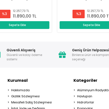
12.257,73 TL
12.257,73 TL
%3
%3
11.890,00 TL
11.890,00 T
Sepete Ekle
Sepete Ekle
Güvenli Alışveriş
Geniş Ürün Yelpazes
Güvenli ve kolay ödeme
Binlerce ürün ve kampa
sistemi
seçeneği
Kurumsal
Kategoriler
Hakkımızda
Alüminyum Radyatör
Gizlilik Sözleşmesi
Havlupan
Mesafeli Satış Sözleşmesi
Hidroforlar
İptal, İade ve Değişim
Pompalar