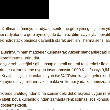
 Duffmart alüminyum radyatör serilerine göre yeni geliştirilen 
er radyatörlere göre aynı ölçüde daha az dilim sayısıyla,inovatif
 hidrostatik basınca dayanıklı olarak üretilen Therma serisi al
alüminyum ham maddeler kullanılarak yüksek standartlardaki imal
koratif ısıtma ürünüdür.
riş verebileceğiniz gibi ahşap desenli natural renklerimiz ile de 
e ısı transferine uygun tasarlanmıştır. 1000 Kcal/h ısıyı 0,64 li
Kcal/h ısı için kullanılan suyun ise %20’sine karşılık gelmektedir
z koruyucu sıvı) miktarını azaltmakta ve kombi yada kazanınızdan
lerde üretildiğinden bina içerisindeki dekorasyona uygun renkle
 statik boya kullanıldığından zamanla renk solması söz konusu d
göstermektedir.