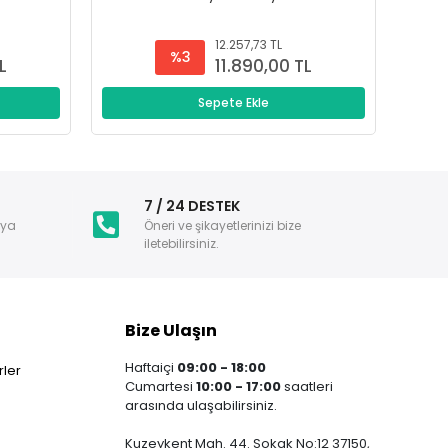
12.257,73 TL
%3
L
11.890,00 TL
Sepete Ekle
i
7 / 24 DESTEK
nya
Öneri ve şikayetlerinizi bize
iletebilirsiniz.
Bize Ulaşın
Haftaiçi
09:00 - 18:00
ler
Cumartesi
10:00 - 17:00
saatleri
arasında ulaşabilirsiniz.
Kuzeykent Mah. 44. Sokak No:12 37150,