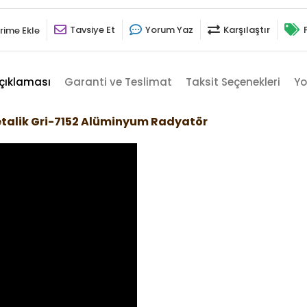
Tavsiye Et
Yorum Yaz
Karşılaştır
rime Ekle
çıklaması
Garanti ve Teslimat
Taksit Seçenekleri
Yo
talik Gri-7152 Alüminyum Radyatör