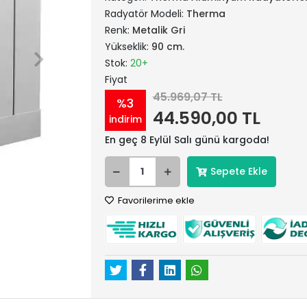
Radyatör Modeli:
Therma
Renk:
Metalik Gri
Yükseklik:
90 cm.
Stok:
20+
Fiyat
45.969,07 TL
%3
44.590,00 TL
indirim
En geç 8 Eylül Salı günü kargoda!
Sepete Ekle
Favorilerime ekle