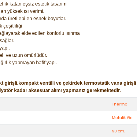
lik katan eşsiz estetik tasarım.
an yüksek ısı verimi.
rda üretilebilen esnek boyutlar.
çeşitliliği
ağlayarak elde edilen konforlu ısınma
sağlar.
yapı.
eli ve uzun ömürlüdür.
ğırlık yapmayan hafif yapı.
işli,kompakt ventilli ve çekirdek termostatik vana girişli ol
dyatör kadar aksesuar alımı yapmanız gerekmektedir.
Therma
Metalik Gri
90 cm.