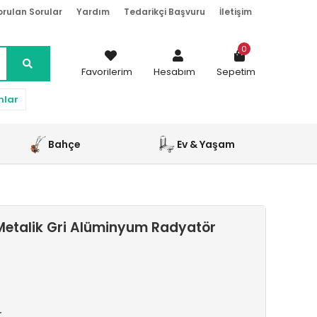
orulan Sorular
Yardım
Tedarikçi Başvuru
İletişim
0
Favorilerim
Hesabım
Sepetim
nlar
Bahçe
Ev & Yaşam
etalik Gri Alüminyum Radyatör
r