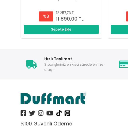
12.257,73 TL
%3
11.890,00 TL
Sepete Ekle
Hızlı Teslimat
Siparişleriniz en kısa sürede elinize
ulaşır.
%100 Güvenli Ödeme