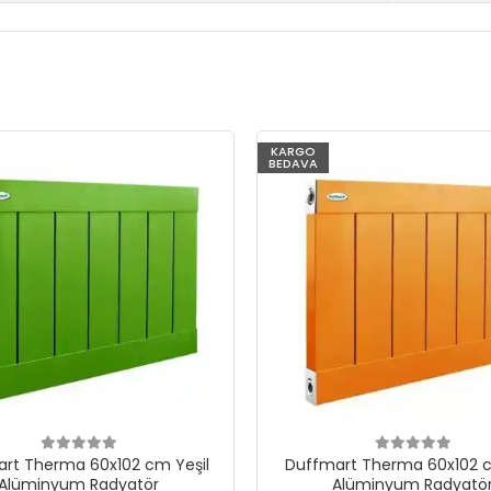
KARGO
BEDAVA
rt Therma 60x102 cm Yeşil
Duffmart Therma 60x102 c
Alüminyum Radyatör
Alüminyum Radyatö