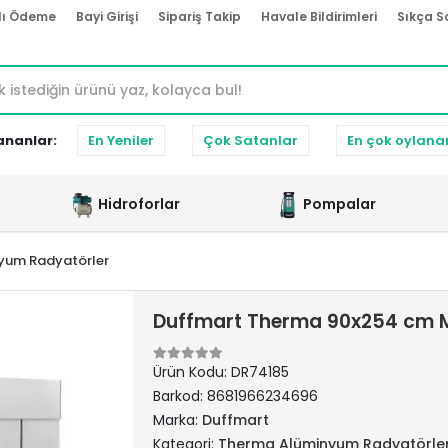
lı Ödeme
Bayi Girişi
Sipariş Takip
Havale Bildirimleri
Sıkça S
ananlar:
En Yeniler
Çok Satanlar
En çok oylana
Hidroforlar
Pompalar
yum Radyatörler
Duffmart Therma 90x254 cm M
Ürün Kodu:
DR74185
Barkod:
8681966234696
Marka:
Duffmart
Kategori:
Therma Alüminyum Radyatörle