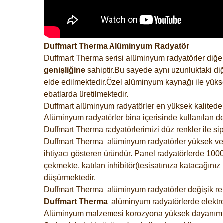
Duffmart Therma Alüminyum Radyatör
Duffmart Therma serisi alüminyum radyatörler diğer
genişliğine
sahiptir.Bu sayede aynı uzunluktaki diğ
elde edilmektedir.Özel alüminyum kaynağı ile yüksek
ebatlarda üretilmektedir.
Duffmart alüminyum radyatörler en yüksek kalitede 
Alüminyum radyatörler bina içerisinde kullanılan de
Duffmart Therma radyatörlerimizi düz renkler ile sipa
Duffmart Therma alüminyum radyatörler yüksek verimd
ihtiyacı gösteren üründür. Panel radyatörlerde 1000 
çekmekte, katılan inhibitör(tesisatınıza katacağını
düşürmektedir.
Duffmart Therma alüminyum radyatörler değişik renk
Duffmart
Therma
alüminyum radyatörlerde elektro
Alüminyum malzemesi korozyona yüksek dayanım 