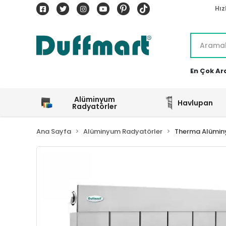
Hız
En Çok Ar
Alüminyum
Havlupan
Radyatörler
Ana Sayfa
Alüminyum Radyatörler
Therma Alümin