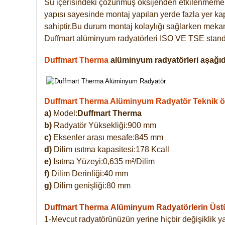
Su içerisindeki çözünmüş oksijenden etkilenmemek
yapısı sayesinde montaj yapılan yerde fazla yer ka
sahiptir.Bu durum montaj kolaylığı sağlarken mekanl
Duffmart alüminyum radyatörleri ISO VE TSE standar
Duffmart Therma
alüminyum radyatörleri aşağıda
Duffmart Therma Alüminyum Radyatör Teknik öze
a)
Model:
Duffmart Therma
b)
Radyatör Yüksekliği:900 mm
c)
Eksenler arası mesafe:845 mm
d)
Dilim ısıtma kapasitesi:178 Kcall
e)
Isıtma Yüzeyi:0,635 m²/Dilim
f)
Dilim Derinliği:40 mm
g)
Dilim genişliği:80 mm
Duffmart Therma
Alüminyum Radyatörlerin Üstün
1-Mevcut radyatörünüzün yerine hiçbir değişiklik 