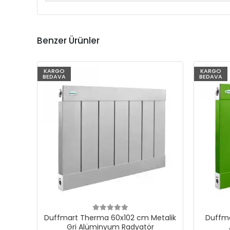
Benzer Ürünler
KARGO
KARGO
BEDAVA
BEDAVA
Duffmart Therma 60x102 cm Metalik
Duffma
Gri Alüminyum Radyatör