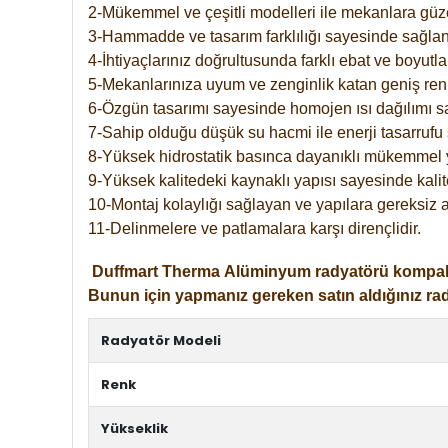
2-Mükemmel ve çeşitli modelleri ile mekanlara güzel
3-Hammadde ve tasarım farklılığı sayesinde sağlan
4-İhtiyaçlarınız doğrultusunda farklı ebat ve boyutla
5-Mekanlarınıza uyum ve zenginlik katan geniş renk 
6-Özgün tasarımı sayesinde homojen ısı dağılımı s
7-Sahip olduğu düşük su hacmi ile enerji tasarrufu 
8-Yüksek hidrostatik basınca dayanıklı mükemmel 
9-Yüksek kalitedeki kaynaklı yapısı sayesinde kalit
10-Montaj kolaylığı sağlayan ve yapılara gereksiz a
11-Delinmelere ve patlamalara karşı dirençlidir.
Duffmart
Therma
Alüminyum radyatörü kompakt gir
Bunun için yapmanız gereken satın aldığınız ra
Radyatör Modeli
Renk
Yükseklik