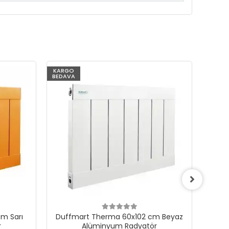
KARGO
KARG
BEDAVA
BEDAV
m Sarı
Duffmart Therma 60x102 cm Beyaz
Du
r
Alüminyum Radyatör