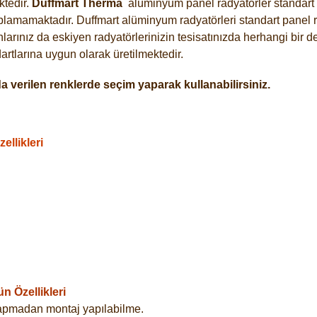
tedir.
Duffmart
Therma
alüminyum panel radyatörler standart a
plamamaktadır. Duffmart alüminyum radyatörleri standart panel ra
arınız da eskiyen radyatörlerinizin tesisatınızda herhangi bir d
tlarına uygun olarak üretilmektedir.
 verilen renklerde seçim yaparak kullanabilirsiniz.
llikleri
 Özellikleri
yapmadan montaj yapılabilme.