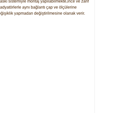
skı sistemiyle montaj yapılabilmekte,ince ve zarif
dyatörlerle aynı bağlantı çap ve ölçülerine
eğişiklik yapmadan değiştirilmesine olanak verir.