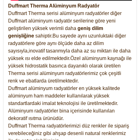
Duffmart Therma Alüminyum Radyatör
Duffmart Therma serisi alüminyum radyatörler diğer
Duffmart alüminyum radyatör serilerine göre yeni
geliştirilen yüksek verimli daha
geniş dilim
genişliğine
sahiptir.Bu sayede aynı uzunluktaki diğer
radyatörlere göre aynı ölçüde daha az dilim
sayısıyla,inovatif tasarımıyla daha az su miktarı ile daha
yüksek ısı elde edilmektedir.Özel alüminyum kaynağı ile
yüksek hidrostatik basınca dayanıklı olarak üretilen
Therma serisi alüminyum radyatörlerimiz çok çeşitli
renk ve ebatlarda üretilmektedir.
Duffmart alüminyum radyatörler en yüksek kalitede
alüminyum ham maddeler kullanılarak yüksek
standartlardaki imalat teknolojisi ile üretilmektedir.
Alüminyum radyatörler bina içerisinde kullanılan
dekoratif ısıtma ürünüdür.
Duffmart Therma radyatörlerimizi düz renkler ile sipariş
verebileceğiniz gibi ahşap desenli natural renklerimiz