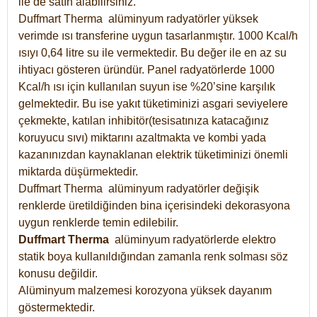
ile de satın alabilirsiniz.
Duffmart Therma alüminyum radyatörler yüksek
verimde ısı transferine uygun tasarlanmıştır. 1000 Kcal/h
ısıyı 0,64 litre su ile vermektedir. Bu değer ile en az su
ihtiyacı gösteren üründür. Panel radyatörlerde 1000
Kcal/h ısı için kullanılan suyun ise %20’sine karşılık
gelmektedir. Bu ise yakıt tüketiminizi asgari seviyelere
çekmekte, katılan inhibitör(tesisatınıza katacağınız
koruyucu sıvı) miktarını azaltmakta ve kombi yada
kazanınızdan kaynaklanan elektrik tüketiminizi önemli
miktarda düşürmektedir.
Duffmart Therma alüminyum radyatörler değişik
renklerde üretildiğinden bina içerisindeki dekorasyona
uygun renklerde temin edilebilir.
Duffmart
Therma
alüminyum radyatörlerde elektro
statik boya kullanıldığından zamanla renk solması söz
konusu değildir.
Alüminyum malzemesi korozyona yüksek dayanım
göstermektedir.