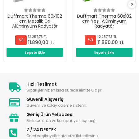
Duffmart Therma 60x102
Duffmart Therma 60x102
cm Metalik Gri
cm Yeşil Alüminyum
Alüminyum Radyatör
Radyatör
12.257,73 TL
12.257,73 TL
%3
%3
11.890,00 TL
11.890,00 TL
Sepete Ekle
Sepete Ekle
Hızlı Teslimat
Siparişleriniz en kısa sürede elinize ulaşır.
Güvenli Alışveriş
Güvenli ve kolay ödeme sistemi
Geniş Ürün Yelpazesi
Binlerce ürün ve kampanya seçeneği
7 / 24 DESTEK
Öneri ve şikayetlerinizi bize iletebilirsiniz.