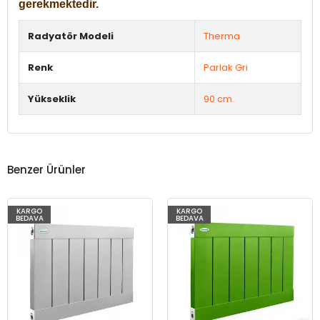
gerekmektedir.
Radyatör Modeli
Therma
Renk
Parlak Gri
Yükseklik
90 cm.
Benzer Ürünler
KARGO
KARGO
BEDAVA
BEDAVA