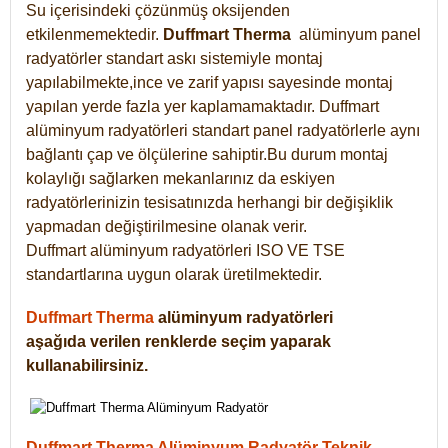
Su içerisindeki çözünmüş oksijenden
etkilenmemektedir.
Duffmart
Therma
alüminyum panel
radyatörler standart askı sistemiyle montaj
yapılabilmekte,ince ve zarif yapısı sayesinde montaj
yapılan yerde fazla yer kaplamamaktadır. Duffmart
alüminyum radyatörleri standart panel radyatörlerle aynı
bağlantı çap ve ölçülerine sahiptir.Bu durum montaj
kolaylığı sağlarken mekanlarınız da eskiyen
radyatörlerinizin tesisatınızda herhangi bir değişiklik
yapmadan değiştirilmesine olanak verir.
Duffmart alüminyum radyatörleri ISO VE TSE
standartlarına uygun olarak üretilmektedir.
Duffmart Therma
alüminyum radyatörleri
aşağıda verilen renklerde seçim yaparak
kullanabilirsiniz.
Duffmart Therma Alüminyum Radyatör Teknik