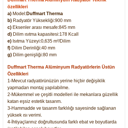
özellikleri
a)
Model:
Duffmart Therma
b)
Radyatör Yüksekliği:900 mm
c)
Eksenler arası mesafe:845 mm
d)
Dilim ısıtma kapasitesi:178 Kcall
e)
Isıtma Yüzeyi:0,635 m²/Dilim
f)
Dilim Derinliği:40 mm
g)
Dilim genişliği:80 mm
Duffmart Therma
Alüminyum Radyatörlerin Üstün
Özellikleri
1-Mevcut radyatörünüzün yerine hiçbir değişiklik
yapmadan montaj yapılabilme.
2-Mükemmel ve çeşitli modelleri ile mekanlara güzellik
katan eşsiz estetik tasarım.
3-Hammadde ve tasarım farklılığı sayesinde sağlanan
yüksek ısı verimi.
4-İhtiyaçlarınız doğrultusunda farklı ebat ve boyutlarda