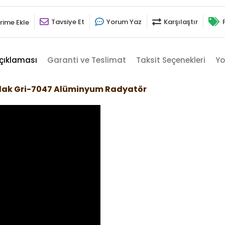
Tavsiye Et
Yorum Yaz
Karşılaştır
rime Ekle
çıklaması
Garanti ve Teslimat
Taksit Seçenekleri
Yo
rlak Gri-7047 Alüminyum Radyatör