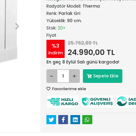
Radyatör Modeli:
Therma
Renk:
Parlak Gri
Yükseklik:
90 cm.
Stok:
20+
Fiyat
25.762,89 TL
%3
24.990,00 TL
indirim
En geç 8 Eylül Salı günü kargoda!
Sepete Ekle
Favorilerime ekle