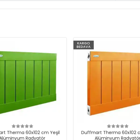
KARGO
BEDAVA
rt Therma 60x102 cm Yeşil
Duffmart Therma 60x102 c
Alüminyum Radyatör
Alüminyum Radyatö