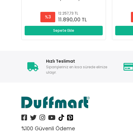
12.257,73 TL
%3
11.890,00 TL
Sepete Ekle
Hızlı Teslimat
Siparişleriniz en kısa sürede elinize
ulaşır.
%100 Güvenli Ödeme