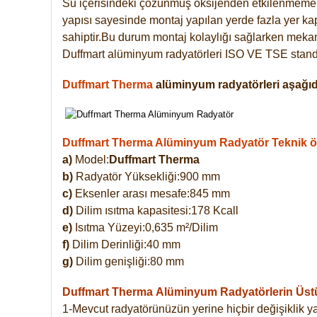
Su içerisindeki çözünmüş oksijenden etkilenmemek
yapısı sayesinde montaj yapılan yerde fazla yer ka
sahiptir.Bu durum montaj kolaylığı sağlarken mekanl
Duffmart alüminyum radyatörleri ISO VE TSE standar
Duffmart Therma
alüminyum radyatörleri aşağıda
Duffmart Therma Alüminyum Radyatör Teknik öze
a)
Model:
Duffmart Therma
b)
Radyatör Yüksekliği:900 mm
c)
Eksenler arası mesafe:845 mm
d)
Dilim ısıtma kapasitesi:178 Kcall
e)
Isıtma Yüzeyi:0,635 m²/Dilim
f)
Dilim Derinliği:40 mm
g)
Dilim genişliği:80 mm
Duffmart Therma
Alüminyum Radyatörlerin Üstün
1-Mevcut radyatörünüzün yerine hiçbir değişiklik 