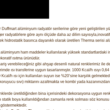
 Duffmart alüminyum radyatör serilerine göre yeni geliştirilen 
er radyatörlere göre aynı ölçüde daha az dilim sayısıyla,inovatif
 hidrostatik basınca dayanıklı olarak üretilen Therma serisi al
alüminyum ham maddeler kullanılarak yüksek standartlardaki imal
koratif ısıtma ürünüdür.
riş verebileceğiniz gibi ahşap desenli natural renklerimiz ile de 
e ısı transferine uygun tasarlanmıştır. 1000 Kcal/h ısıyı 0,64 li
Kcal/h ısı için kullanılan suyun ise %20’sine karşılık gelmektedir
z koruyucu sıvı) miktarını azaltmakta ve kombi yada kazanınızdan
lerde üretildiğinden bina içerisindeki dekorasyona uygun renkle
 statik boya kullanıldığından zamanla renk solması söz konusu d
göstermektedir.