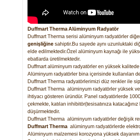
Duffmart Therma Alüminyum Radyatör
Duffmart Therma serisi alüminyum radyatörler diğer
genişliğine
sahiptir.Bu sayede aynı uzunluktaki diğ
elde edilmektedir.Özel alüminyum kaynağı ile yüksek
ebatlarda üretilmektedir.
Duffmart alüminyum radyatörler en yüksek kalitede 
Alüminyum radyatörler bina içerisinde kullanılan de
Duffmart Therma radyatörlerimizi düz renkler ile sipa
Duffmart Therma alüminyum radyatörler yüksek verimd
ihtiyacı gösteren üründür. Panel radyatörlerde 1000 
çekmekte, katılan inhibitör(tesisatınıza katacağını
düşürmektedir.
Duffmart Therma alüminyum radyatörler değişik renk
Duffmart
Therma
alüminyum radyatörlerde elektro
Alüminyum malzemesi korozyona yüksek dayanım 