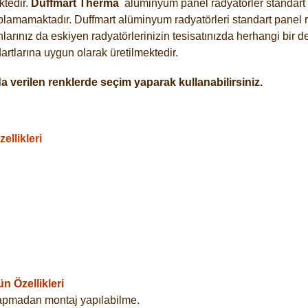
tedir.
Duffmart
Therma
alüminyum panel radyatörler standart a
plamamaktadır. Duffmart alüminyum radyatörleri standart panel ra
arınız da eskiyen radyatörlerinizin tesisatınızda herhangi bir d
tlarına uygun olarak üretilmektedir.
 verilen renklerde seçim yaparak kullanabilirsiniz.
llikleri
 Özellikleri
yapmadan montaj yapılabilme.