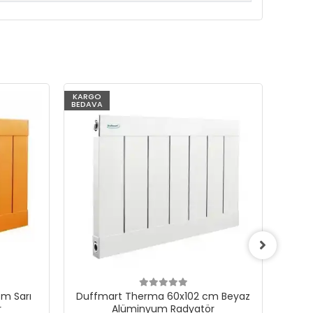
KARGO
KARG
BEDAVA
BEDAV
m Sarı
Duffmart Therma 60x102 cm Beyaz
Du
r
Alüminyum Radyatör