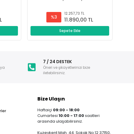
12.257,73 TL
%3
L
11.890,00 TL
Sepete Ekle
i
7 / 24 DESTEK
nya
Öneri ve şikayetlerinizi bize
iletebilirsiniz.
Bize Ulaşın
Haftaiçi
09:00 - 18:00
ler
Cumartesi
10:00 - 17:00
saatleri
arasında ulaşabilirsiniz.
Kuzeykent Mah. 44. Sokak No:12 37150,