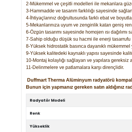
2-Mükemmel ve çeşitli modelleri ile mekanlara güzel
3-Hammadde ve tasarım farklılığı sayesinde sağlan
4-İhtiyaçlarınız doğrultusunda farklı ebat ve boyutla
5-Mekanlarınıza uyum ve zenginlik katan geniş renk 
6-Özgün tasarımı sayesinde homojen ısı dağılımı s
7-Sahip olduğu düşük su hacmi ile enerji tasarrufu 
8-Yüksek hidrostatik basınca dayanıklı mükemmel 
9-Yüksek kalitedeki kaynaklı yapısı sayesinde kalit
10-Montaj kolaylığı sağlayan ve yapılara gereksiz a
11-Delinmelere ve patlamalara karşı dirençlidir.
Duffmart
Therma
Alüminyum radyatörü kompakt gir
Bunun için yapmanız gereken satın aldığınız ra
Radyatör Modeli
Renk
Yükseklik