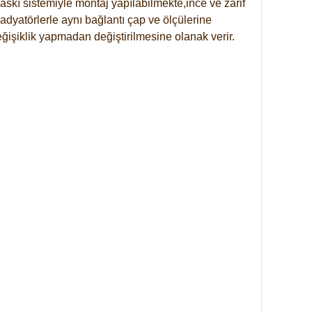
skı sistemiyle montaj yapılabilmekte,ince ve zarif
dyatörlerle aynı bağlantı çap ve ölçülerine
eğişiklik yapmadan değiştirilmesine olanak verir.