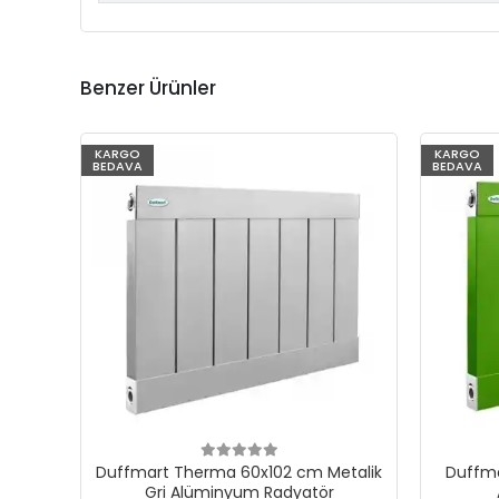
Benzer Ürünler
KARGO
KARGO
BEDAVA
BEDAVA
Duffmart Therma 60x102 cm Metalik
Duffma
Gri Alüminyum Radyatör