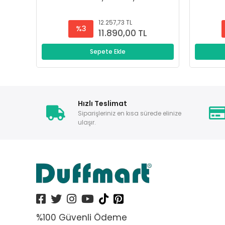
12.257,73 TL
%3
11.890,00 TL
Sepete Ekle
Hızlı Teslimat
Siparişleriniz en kısa sürede elinize
ulaşır.
%100 Güvenli Ödeme