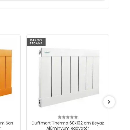
KARGO
KARG
BEDAVA
BEDAV
m Sarı
Duffmart Therma 60x102 cm Beyaz
Du
r
Alüminyum Radyatör