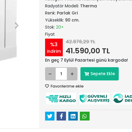
Radyatör Modeli:
Therma
Renk:
Parlak Gri
Yükseklik:
90 cm.
Stok:
20+
Fiyat
42.876,29 TL
%3
41.590,00 TL
indirim
En geç 7 Eylül Pazartesi günü kargoda!
Sepete Ekle
Favorilerime ekle