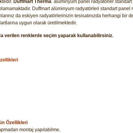
tedir.
Duffmart
Therma
alüminyum panel radyatörler standart a
plamamaktadır. Duffmart alüminyum radyatörleri standart panel ra
arınız da eskiyen radyatörlerinizin tesisatınızda herhangi bir d
tlarına uygun olarak üretilmektedir.
 verilen renklerde seçim yaparak kullanabilirsiniz.
llikleri
 Özellikleri
yapmadan montaj yapılabilme.