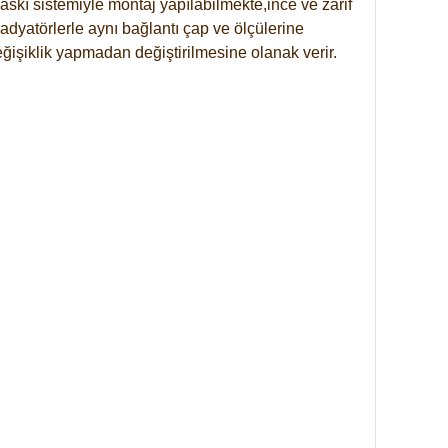
skı sistemiyle montaj yapılabilmekte,ince ve zarif
dyatörlerle aynı bağlantı çap ve ölçülerine
eğişiklik yapmadan değiştirilmesine olanak verir.