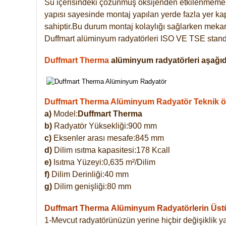
Su içerisindeki çözünmüş oksijenden etkilenmemek
yapısı sayesinde montaj yapılan yerde fazla yer ka
sahiptir.Bu durum montaj kolaylığı sağlarken mekanl
Duffmart alüminyum radyatörleri ISO VE TSE standar
Duffmart Therma
alüminyum radyatörleri aşağıda
Duffmart Therma Alüminyum Radyatör Teknik öze
a)
Model:
Duffmart Therma
b)
Radyatör Yüksekliği:900 mm
c)
Eksenler arası mesafe:845 mm
d)
Dilim ısıtma kapasitesi:178 Kcall
e)
Isıtma Yüzeyi:0,635 m²/Dilim
f)
Dilim Derinliği:40 mm
g)
Dilim genişliği:80 mm
Duffmart Therma
Alüminyum Radyatörlerin Üstün
1-Mevcut radyatörünüzün yerine hiçbir değişiklik 