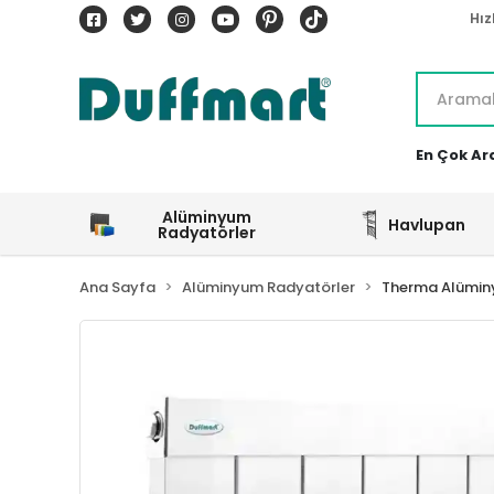
Hız
En Çok Ar
Alüminyum
Havlupan
Radyatörler
Ana Sayfa
Alüminyum Radyatörler
Therma Alümin