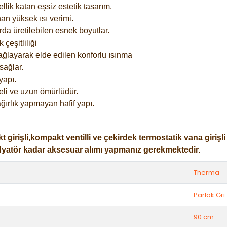
lik katan eşsiz estetik tasarım.
an yüksek ısı verimi.
rda üretilebilen esnek boyutlar.
çeşitliliği
ağlayarak elde edilen konforlu ısınma
sağlar.
yapı.
eli ve uzun ömürlüdür.
ğırlık yapmayan hafif yapı.
işli,kompakt ventilli ve çekirdek termostatik vana girişli ol
dyatör kadar aksesuar alımı yapmanız gerekmektedir.
Therma
Parlak Gri
90 cm.