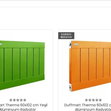
KARGO
BEDAVA
rt Therma 60x102 cm Yeşil
Duffmart Therma 60x102 c
Alüminyum Radyatör
Alüminyum Radyatö