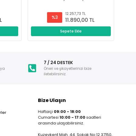
12.257,73 TL
%3
L
11.890,00 TL
Sepete Ekle
i
7 / 24 DESTEK
nya
Öneri ve şikayetlerinizi bize
iletebilirsiniz.
Bize Ulaşın
Haftaiçi
09:00 - 18:00
ler
Cumartesi
10:00 - 17:00
saatleri
arasında ulaşabilirsiniz.
Kuzeykent Mah. 44. Sokak No:12 37150,