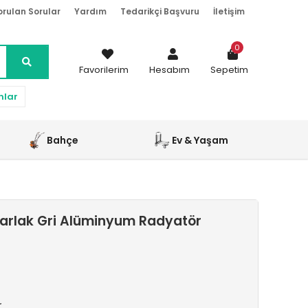
orulan Sorular
Yardım
Tedarikçi Başvuru
İletişim
0
Favorilerim
Hesabım
Sepetim
nlar
Bahçe
Ev & Yaşam
arlak Gri Alüminyum Radyatör
r