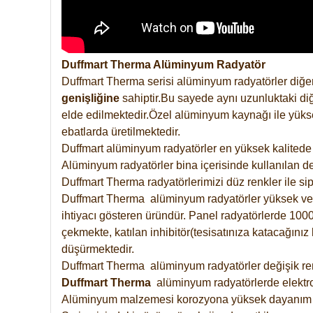
Duffmart Therma Alüminyum Radyatör
Duffmart Therma serisi alüminyum radyatörler diğer
genişliğine
sahiptir.Bu sayede aynı uzunluktaki diğ
elde edilmektedir.Özel alüminyum kaynağı ile yüksek
ebatlarda üretilmektedir.
Duffmart alüminyum radyatörler en yüksek kalitede 
Alüminyum radyatörler bina içerisinde kullanılan de
Duffmart Therma radyatörlerimizi düz renkler ile sipa
Duffmart Therma alüminyum radyatörler yüksek verimd
ihtiyacı gösteren üründür. Panel radyatörlerde 1000 
çekmekte, katılan inhibitör(tesisatınıza katacağını
düşürmektedir.
Duffmart Therma alüminyum radyatörler değişik renk
Duffmart
Therma
alüminyum radyatörlerde elektro
Alüminyum malzemesi korozyona yüksek dayanım 