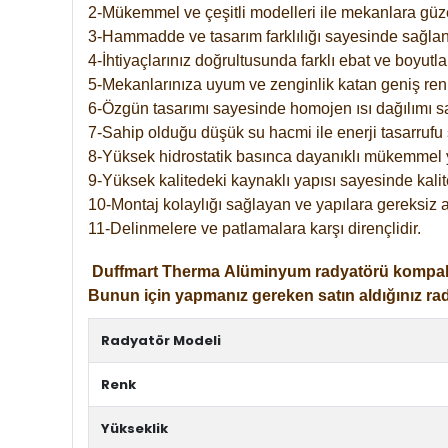
2-Mükemmel ve çeşitli modelleri ile mekanlara güzel
3-Hammadde ve tasarım farklılığı sayesinde sağlan
4-İhtiyaçlarınız doğrultusunda farklı ebat ve boyutla
5-Mekanlarınıza uyum ve zenginlik katan geniş renk 
6-Özgün tasarımı sayesinde homojen ısı dağılımı s
7-Sahip olduğu düşük su hacmi ile enerji tasarrufu 
8-Yüksek hidrostatik basınca dayanıklı mükemmel 
9-Yüksek kalitedeki kaynaklı yapısı sayesinde kalit
10-Montaj kolaylığı sağlayan ve yapılara gereksiz a
11-Delinmelere ve patlamalara karşı dirençlidir.
Duffmart
Therma
Alüminyum radyatörü kompakt gir
Bunun için yapmanız gereken satın aldığınız ra
Radyatör Modeli
Renk
Yükseklik