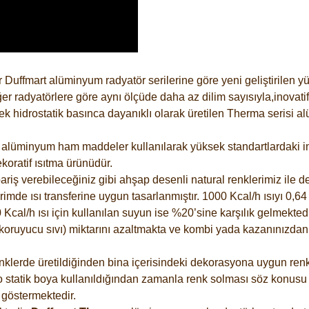
 Duffmart alüminyum radyatör serilerine göre yeni geliştirilen 
er radyatörlere göre aynı ölçüde daha az dilim sayısıyla,inovatif
 hidrostatik basınca dayanıklı olarak üretilen Therma serisi al
alüminyum ham maddeler kullanılarak yüksek standartlardaki imal
koratif ısıtma ürünüdür.
riş verebileceğiniz gibi ahşap desenli natural renklerimiz ile de 
e ısı transferine uygun tasarlanmıştır. 1000 Kcal/h ısıyı 0,64 li
Kcal/h ısı için kullanılan suyun ise %20’sine karşılık gelmektedir
z koruyucu sıvı) miktarını azaltmakta ve kombi yada kazanınızdan
lerde üretildiğinden bina içerisindeki dekorasyona uygun renkle
 statik boya kullanıldığından zamanla renk solması söz konusu d
göstermektedir.