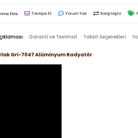
Tavsiye Et
Yorum Yaz
Karşılaştır
rime Ekle
çıklaması
Garanti ve Teslimat
Taksit Seçenekleri
Yo
arlak Gri-7047 Alüminyum Radyatör