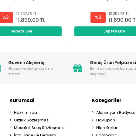
12.257,73 TL
12.257,73 TL
%3
%3
11.890,00 TL
11.890,00 T
Sepete Ekle
Sepete Ekle
Güvenli Alışveriş
Geniş Ürün Yelpazes
Güvenli ve kolay ödeme
Binlerce ürün ve kampa
sistemi
seçeneği
Kurumsal
Kategoriler
Hakkımızda
Alüminyum Radyatör
Gizlilik Sözleşmesi
Havlupan
Mesafeli Satış Sözleşmesi
Hidroforlar
İptal, İade ve Değişim
Pompalar