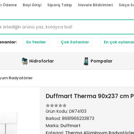
lı Ödeme
Bayi Girişi
Sipariş Takip
Havale Bildirimleri
Sıkça S
ananlar:
En Yeniler
Çok Satanlar
En çok oylana
Hidroforlar
Pompalar
yum Radyatörler
Duffmart Therma 90x237 cm P
Ürün Kodu:
DR74103
Barkod:
8681966233873
Marka:
Duffmart
Kategori:
Therma Alüminyum Radyatörle